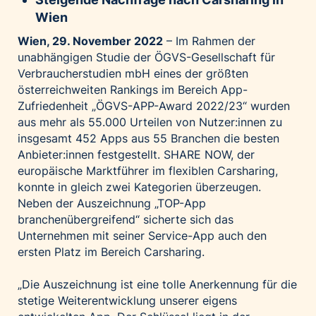
Palfinger AG
Wien
Polestar
Wien, 29. November 2022
– Im Rahmen der
unabhängigen Studie der ÖGVS-Gesellschaft für
REXEL Austria
Verbraucherstudien mbH eines der größten
Starbucks
österreichweiten Rankings im Bereich App-
Superbrands Austria
Zufriedenheit „ÖGVS-APP-Award 2022/23“ wurden
aus mehr als 55.000 Urteilen von Nutzer:innen zu
Tante Fanny
insgesamt 452 Apps aus 55 Branchen die besten
Vollpension
Anbieter:innen festgestellt. SHARE NOW, der
win2day
europäische Marktführer im flexiblen Carsharing,
konnte in gleich zwei Kategorien überzeugen.
Wolt
Neben der Auszeichnung „TOP-App
woom bikes
branchenübergreifend“ sicherte sich das
Unternehmen mit seiner Service-App auch den
Kontakt
ersten Platz im Bereich Carsharing.
„Die Auszeichnung ist eine tolle Anerkennung für die
stetige Weiterentwicklung unserer eigens