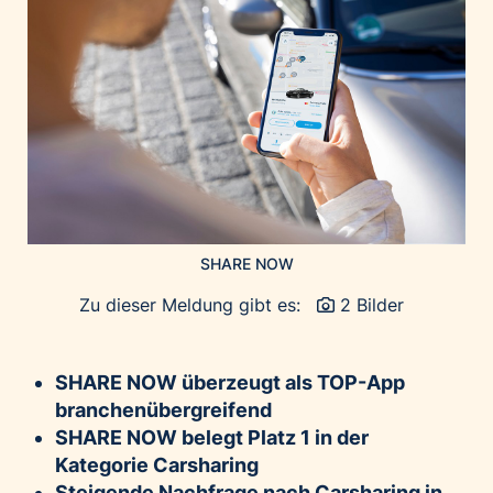
Home of Work
Huawei Consumer Business Group
IT:U
JP Immobilien
JYSK
Kroatische Zentrale für Tourismus
List Holding Gruppe
Marble House
SHARE NOW
Mediaplus
Zu dieser Meldung gibt es:
2 Bilder
Microsoft
Mondelēz Österreich
Muse Electronics
SHARE NOW überzeugt als TOP-App
branchenübergreifend
Neuroth
SHARE NOW belegt Platz 1 in der
öbv – Österreichischer Bundesverlag
Kategorie Carsharing
Ökopharm
Steigende Nachfrage nach Carsharing in