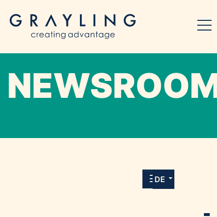
NEWSROO
Willkommen in unserem Online-Presse-
Center für Medien und Journalist*innen mit
allen Meldungen und Downloads unserer
DE
Kunden.