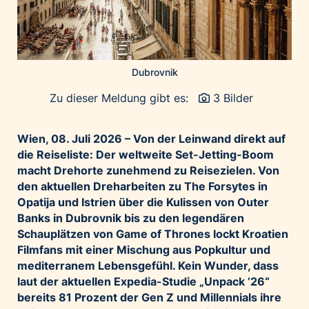
Palfinger AG
Polestar
REXEL Austria
Dubrovnik
Starbucks
Zu dieser Meldung gibt es:
3 Bilder
Superbrands Austria
Tante Fanny
Wien, 08. Juli 2026 – Von der Leinwand direkt auf
Vollpension
die Reiseliste: Der weltweite Set-Jetting-Boom
win2day
macht Drehorte zunehmend zu Reisezielen. Von
Wolt
den aktuellen Dreharbeiten zu The Forsytes in
Opatija und Istrien über die Kulissen von Outer
woom bikes
Banks in Dubrovnik bis zu den legendären
Kontakt
Schauplätzen von Game of Thrones lockt Kroatien
Filmfans mit einer Mischung aus Popkultur und
mediterranem Lebensgefühl. Kein Wunder, dass
laut der aktuellen Expedia-Studie „Unpack ’26“
bereits 81 Prozent der Gen Z und Millennials ihre