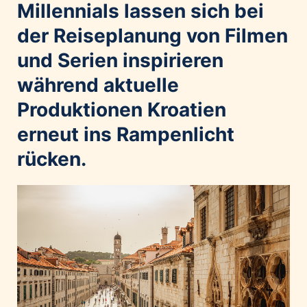
Home of Work
Millennials lassen sich bei
Huawei Consumer Business Group
der Reiseplanung von Filmen
IT:U
und Serien inspirieren
JP Immobilien
während aktuelle
JYSK
Produktionen Kroatien
Kroatische Zentrale für Tourismus
erneut ins Rampenlicht
List Holding Gruppe
Marble House
rücken.
Mediaplus
Microsoft
Mondelēz Österreich
Muse Electronics
Neuroth
öbv – Österreichischer Bundesverlag
Ökopharm