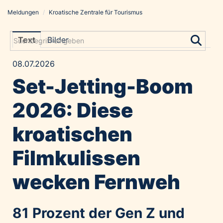
Meldungen
/
Kroatische Zentrale für Tourismus
Meldungen
Grayling Agentur
Text
Bilder
ADVANTAGE AUSTRIA
08.07.2026
Alawyer
Set-Jetting-Boom
Amadeus Austrian Music Awards
Bolt
2026: Diese
Constantia Flexibles
kroatischen
Costa Kreuzfahrten
Coveris
Filmkulissen
Emirates
wecken Fernweh
Expo 2025 Osaka
Financial Times
GE HealthCare
81 Prozent der Gen Z und