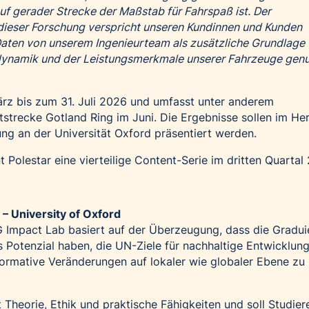
uf gerader Strecke der Maßstab für Fahrspaß ist. Der
dieser Forschung verspricht unseren Kundinnen und Kunden
Daten von unserem Ingenieurteam als zusätzliche Grundlage 
ynamik und der Leistungsmerkmale unserer Fahrzeuge genu
ärz bis zum 31. Juli 2026 und umfasst unter anderem
tstrecke Gotland Ring im Juni. Die Ergebnisse sollen im He
ung an der Universität Oxford präsentiert werden.
t Polestar eine vierteilige Content-Serie im dritten Quartal
– University of Oxford
Impact Lab basiert auf der Überzeugung, dass die Gradui
s Potenzial haben, die UN-Ziele für nachhaltige Entwicklun
ormative Veränderungen auf lokaler wie globaler Ebene zu
heorie, Ethik und praktische Fähigkeiten und soll Studie