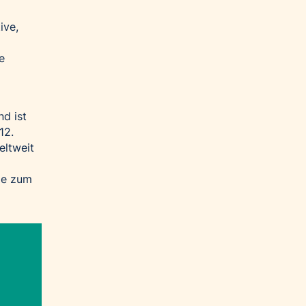
ive,
e
nd ist
12.
eltweit
ie zum