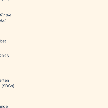
für die
tzt
rbst
 2026.
erten
g (SDGs)
rende