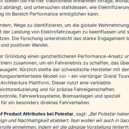
it stellen die Partner traditionelle Annahmen infrage, wona
abhängt, und untersuchen stattdessen, wie Elektrifizieru
ung im Bereich Performance ermöglichen kann.
ßerdem, Wege zu identifizieren, um die globale Wahrnehmun
 der Leistung von Elektrofahrzeugen zu beeinflussen und s
tzen. Die Forschung unterstreicht das starke Engagement b
t und positiven Wandel.
iner Gründung einen ganzheitlicheren Performance-Ansatz u
rtnern zusammen, um ein Fahrerlebnis zu schaffen, das über
usgeht. Kürzlich stellte der schwedische Hersteller mit de
stungsorientierteste Modell vor – ein viertüriger Grand Tour
Architecture Plattform. Dieser nutzt eine verklebte
ichtsreduzierung und für präzise Fahreigenschaften.
skontrolle, Fahrwerkssysteme, Bremsanlagen und speziell
 für ein besonders direktes Fahrverhalten.
f Product Attributes bei Polestar
, sagt: „
Bei Polestar haben
sign und Nachhaltigkeit etabliert. Nun wollen wir auch in Sa
rolle einnehmen, indem wir die gängige Vorstellung hinterfr