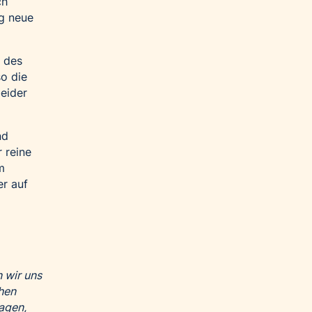
ch
ng neue
g des
o die
eider
nd
 reine
m
er auf
 wir uns
chen
agen,