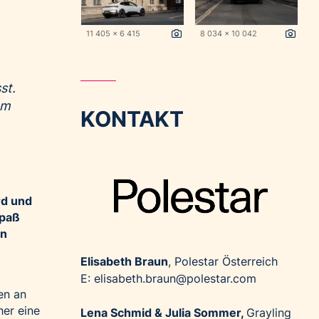
11 405 x 6 415
8 034 x 10 042
st.
em
KONTAKT
rd und
spaß
en
Elisabeth Braun
, Polestar Österreich
E: elisabeth.braun@polestar.com
en an
her eine
Lena Schmid & Julia Sommer,
Grayling