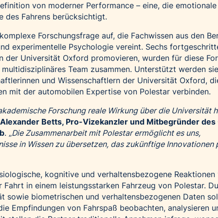
efinition von moderner Performance – eine, die emotionale
e des Fahrens berücksichtigt.
ne komplexe Forschungsfrage auf, die Fachwissen aus den Be
nd experimentelle Psychologie vereint. Sechs fortgeschrit
an der Universität Oxford promovieren, wurden für diese Fo
ls multidisziplinäres Team zusammen. Unterstützt werden si
ftlerinnen und Wissenschaftlern der Universität Oxford, di
ien mit der automobilen Expertise von Polestar verbinden.
 akademische Forschung reale Wirkung über die Universität h
. Alexander Betts, Pro-Vizekanzler und Mitbegründer des
ab
. „
Die Zusammenarbeit mit Polestar ermöglicht es uns,
nisse in Wissen zu übersetzen, das zukünftige Innovationen
siologische, kognitive und verhaltensbezogene Reaktionen
Fahrt in einem leistungsstarken Fahrzeug von Polestar. Du
tät sowie biometrischen und verhaltensbezogenen Daten sol
h die Empfindungen von Fahrspaß beobachten, analysieren u