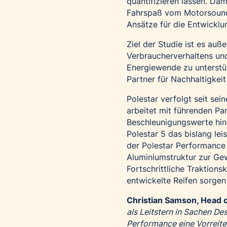
quantifizieren lassen. Dam
Fahrspaß vom Motorsound 
Ansätze für die Entwickl
Ziel der Studie ist es au
Verbraucherverhaltens und
Energiewende zu unterstü
Partner für Nachhaltigkei
Polestar verfolgt seit se
arbeitet mit führenden Pa
Beschleunigungswerte hina
Polestar 5 das bislang lei
der Polestar Performance 
Aluminiumstruktur zur Gew
Fortschrittliche Traktion
entwickelte Reifen sorgen
Christian Samson, Head o
als Leitstern in Sachen De
Performance eine Vorreiter