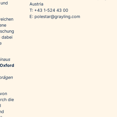
 und
Austria
T: +43 1-524 43 00
E: polestar@grayling.com
reichen
tene
rschung
e dabei
e
inaus
 Oxford
 prägen
 von
rch die
l
nd