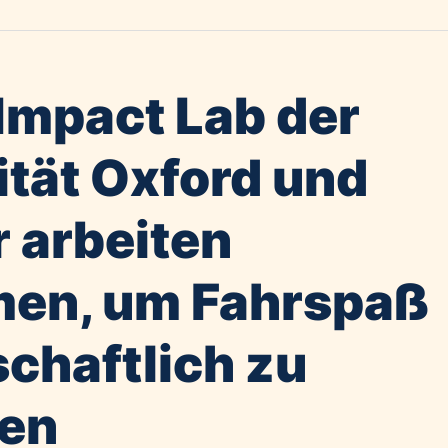
mpact Lab der
ität Oxford und
r arbeiten
en, um Fahrspaß
chaftlich zu
ren