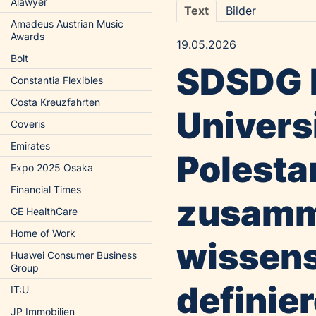
Alawyer
Text
Bilder
Amadeus Austrian Music
Awards
19.05.2026
Bolt
SDSDG I
Constantia Flexibles
Costa Kreuzfahrten
Univers
Coveris
Emirates
Polesta
Expo 2025 Osaka
Financial Times
zusamm
GE HealthCare
Home of Work
wissens
Huawei Consumer Business
Group
definie
IT:U
JP Immobilien