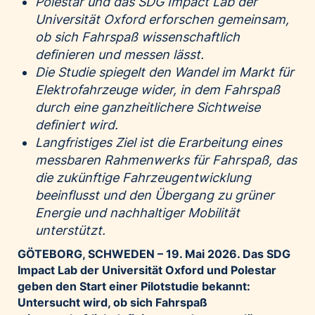
Polestar und das SDG Impact Lab der
Palfinger AG
Universität Oxford erforschen gemeinsam,
ob sich Fahrspaß wissenschaftlich
Polestar
definieren und messen lässt.
REXEL Austria
Die Studie spiegelt den Wandel im Markt für
Starbucks
Elektrofahrzeuge wider, in dem Fahrspaß
Superbrands Austria
durch eine ganzheitlichere Sichtweise
Tante Fanny
definiert wird.
Langfristiges Ziel ist die Erarbeitung eines
Vollpension
messbaren Rahmenwerks für Fahrspaß, das
win2day
die zukünftige Fahrzeugentwicklung
Wolt
beeinflusst und den Übergang zu grüner
woom bikes
Energie und nachhaltiger Mobilität
unterstützt.
Kontakt
GÖTEBORG, SCHWEDEN – 19.
Mai 2026.
Das SDG
Impact Lab der Universität Oxford und Polestar
geben den Start einer Pilotstudie bekannt:
Untersucht wird, ob sich Fahrspaß