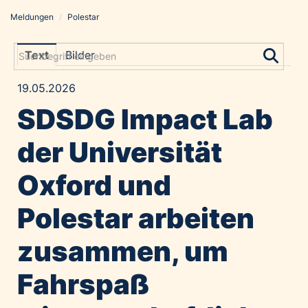
Meldungen
/
Polestar
Meldungen
Grayling Agentur
Text
Bilder
ADVANTAGE AUSTRIA
19.05.2026
Alawyer
SDSDG Impact Lab
Amadeus Austrian Music Awards
Bolt
der Universität
Constantia Flexibles
Oxford und
Costa Kreuzfahrten
Coveris
Polestar arbeiten
Emirates
zusammen, um
Expo 2025 Osaka
Financial Times
Fahrspaß
GE HealthCare