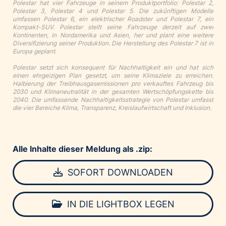
Polestar hat vier Fahrzeuge in seinem Produktportfolio: Polestar 2,
Polestar 3, Polestar 4 und Polestar 5. Die zukünftigen Modelle
umfassen Polestar 6, ein elektrischer Roadster und Polestar 7, ein
Kompakt-SUV. Polestar stellt seine Fahrzeuge derzeit auf zwei
Kontinenten, in Nordamerika und Asien, her und plant eine weitere
Diversifizierung seiner Produktion. Die Herstellung des Polestar 7 ist in
Europa geplant.
Polestar setzt sich konsequent für Nachhaltigkeit ein und hat sich
einen ehrgeizigen Plan gesetzt, um seine Klimaziele zu erreichen:
Halbierung der Treibhausgasemissionen pro verkauftes Fahrzeug bis
2030 und Klimaneutralität in der gesamten Wertschöpfungskette bis
2040. Die umfassende Nachhaltigkeitsstrategie von Polestar umfasst
die vier Bereiche Klima, Transparenz, Kreislaufwirtschaft und Inklusion.
Alle Inhalte dieser Meldung als .zip:
SOFORT DOWNLOADEN
IN DIE LIGHTBOX LEGEN