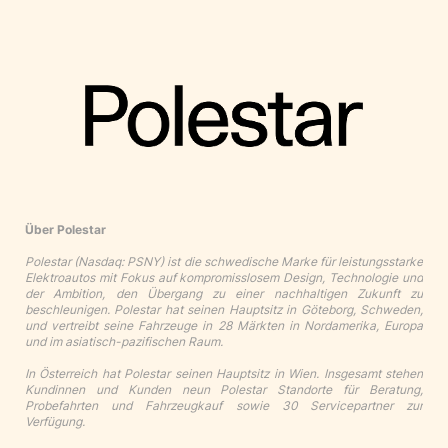
Über Polestar
Polestar (Nasdaq: PSNY) ist die schwedische Marke für leistungsstarke
Elektroautos mit Fokus auf kompromisslosem Design, Technologie und
der Ambition, den Übergang zu einer nachhaltigen Zukunft zu
beschleunigen. Polestar hat seinen Hauptsitz in Göteborg, Schweden,
und vertreibt seine Fahrzeuge in 28 Märkten in Nordamerika, Europa
und im asiatisch-pazifischen Raum.
In Österreich hat Polestar seinen Hauptsitz in Wien. Insgesamt stehen
Kundinnen und Kunden neun Polestar Standorte für Beratung,
Probefahrten und Fahrzeugkauf sowie 30 Servicepartner zur
Verfügung.