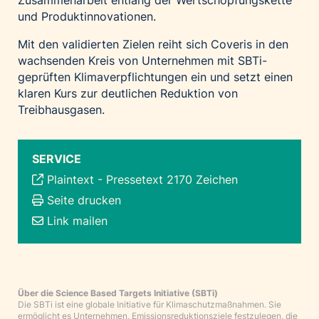
Zusammenarbeit entlang der Wertschöpfungskette
und Produktinnovationen.
Mit den validierten Zielen reiht sich Coveris in den
wachsenden Kreis von Unternehmen mit SBTi-
geprüften Klimaverpflichtungen ein und setzt einen
klaren Kurs zur deutlichen Reduktion von
Treibhausgasen.
SERVICE
Plaintext
-
Pressetext 2170 Zeichen
Seite drucken
Link mailen
Über die Science Based Targets Initiative (SBTi)
Die SBTi ist eine globale Initiative für Klimaschutzmaßnahmen. Sie
ermöglicht es Unternehmen, Emissionsreduktionsziele festzulegen, die