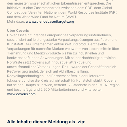
den neuesten wissenschaftlichen Erkenntnissen entsprechen. Die
Initiative ist eine Zusammenarbeit zwischen dem CDP, dem Global
Compact der Vereinten Nationen, dem World Resources Institute (WRI)
und dem World Wide Fund for Nature (WWF).
Mehr dazu:
www.sciencebasedtargets.org
Über Coveris
Coveris ist ein führendes europäisches Verpackungsunternehmen,
spezialisiert auf leistungsstarke Verpackungslösungen aus Papier und
Kunststoff. Das Unternehmen entwickelt und produziert flexible
Verpackungen für namhafte Marken weltweit – von Lebensmitteln über
Tiernahrung und Medizinprodukte bis hin zu industriellen und
landwirtschaftlichen Anwendungen. Mit seiner Nachhaltigkeitsvision
No Waste setzt Coveris auf innovative, attraktive und
umweltfreundliche Verpackungen. Dazu wurde der Geschäftsbereich
ReCover gegründet, der sich auf Abfallbeschaffung,
Recyclingtechnologien und Partnerschaften in der Lieferkette
fokussiert und so die Kreislaufwirtschaft für Kunststoff stärkt. Coveris
hat seinen Hauptsitz in Wien, betreibt 17 Standorte in der EMEA-Region
und beschäftigt rund 2.500 Mitarbeiterinnen und Mitarbeiter.
www.coveris.com
Alle Inhalte dieser Meldung als .zip: