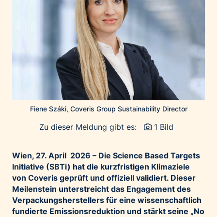
Home of Work
Huawei Consumer Business Group
IT:U
JP Immobilien
JYSK
Kroatische Zentrale für Tourismus
List Holding Gruppe
Marble House
Fiene Száki, Coveris Group Sustainability Director
Mediaplus
Zu dieser Meldung gibt es:
1 Bild
Microsoft
Mondelēz Österreich
Wien, 27. April 2026 – Die Science Based Targets
Initiative (SBTi) hat die kurzfristigen Klimaziele
Muse Electronics
von Coveris geprüft und offiziell validiert. Dieser
Neuroth
Meilenstein unterstreicht das Engagement des
öbv – Österreichischer Bundesverlag
Verpackungsherstellers für eine wissenschaftlich
fundierte Emissionsreduktion und stärkt seine „No
Ökopharm