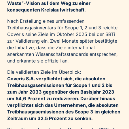
Waste“-Vision auf dem Weg zu einer
Palfinger AG
konsequenten Kreislaufwirtschaft.
Polestar
Nach Erstellung eines umfassenden
REXEL Austria
Treibhausgasinventars für Scope 1, 2 und 3 reichte
Starbucks
Coveris seine Ziele im Oktober 2025 bei der SBTi
zur Validierung ein. Zwei Monate später bestätigte
Superbrands Austria
die Initiative, dass die Ziele international
Tante Fanny
anerkannten Wissenschaftsstandards entsprechen,
Vollpension
und erkannte sie offiziell an.
win2day
Die validierten Ziele im Überblick:
Wolt
Coveris S.A. verpflichtet sich, die absoluten
Treibhausgasemissionen für Scope 1 und 2 bis
woom bikes
zum Jahr 2033 gegenüber dem Basisjahr 2023
Kontakt
um 54,6 Prozent zu reduzieren. Darüber hinaus
verpflichtet sich das Unternehmen, die absoluten
Treibhausgasemissionen des Scope 3 im gleichen
Zeitraum um 32,5 Prozent zu senken.