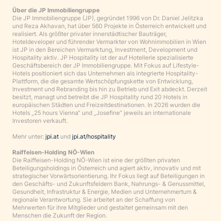
Über die JP Immobiliengruppe
Die JP Immobiliengruppe (JP), gegründet 1996 von Dr. Daniel Jelitzka
und Reza Akhavan, hat über 560 Projekte in Österreich entwickelt und
realisiert. Als größter privater innerstädtischer Bauträger,
Hoteldeveloper und führender Vermarkter von Wohnimmobilien in Wien
ist JP in den Bereichen Vermarktung, Investment, Development und
Hospitality aktiv. JP Hospitality ist der auf Hotellerie spezialisierte
Geschäftsbereich der JP Immobiliengruppe. Mit Fokus auf Lifestyle-
Hotels positioniert sich das Unternehmen als integrierte Hospitality-
Plattform, die die gesamte Wertschöpfungskette von Entwicklung,
Investment und Rebranding bis hin zu Betrieb und Exit abdeckt. Derzeit
besitzt, managt und betreibt die JP Hospitality rund 20 Hotels in
europäischen Städten und Freizeit­destinationen. In 2026 wurden die
Hotels „25 hours Vienna“ und „Josefine“ jeweils an internationale
Investoren verkauft.
Mehr unter:
jpi.at
und
jpi.at/hospitality
Raiffeisen-Holding NÖ-Wien
Die Raiffeisen-Holding NÖ-Wien ist eine der größten privaten
Beteiligungsholdings in Österreich und agiert aktiv, innovativ und mit
strategischer Vorwärtsorientierung. Ihr Fokus liegt auf Beteiligungen in
den Geschäfts- und Zukunftsfeldern Bank, Nahrungs- & Genussmittel,
Gesundheit, Infrastruktur & Energie, Medien und Unternehmertum &
regionale Verantwortung. Sie arbeitet an der Schaffung von
Mehrwerten für ihre Mitglieder und gestaltet gemeinsam mit den
Menschen die Zukunft der Region.