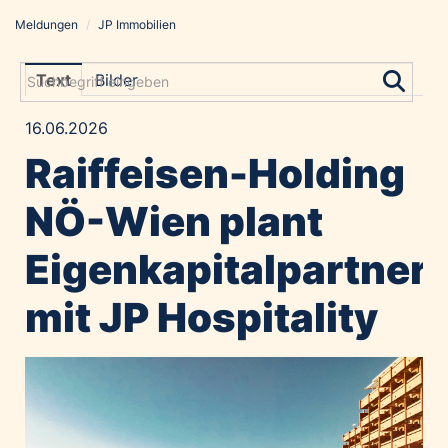
Meldungen
/
JP Immobilien
Meldungen
Grayling Agentur
Text
Bilder
ADVANTAGE AUSTRIA
16.06.2026
Alawyer
Raiffeisen-Holding
Amadeus Austrian Music Awards
Bolt
NÖ-Wien plant
Constantia Flexibles
Eigenkapitalpartner
Costa Kreuzfahrten
Coveris
mit JP Hospitality
Emirates
Expo 2025 Osaka
Financial Times
GE HealthCare