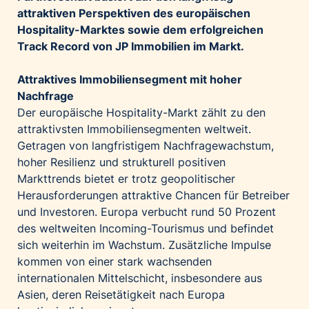
attraktiven Perspektiven des europäischen
Palfinger AG
Hospitality-Marktes sowie dem erfolgreichen
Polestar
Track Record von JP Immobilien im Markt.
REXEL Austria
Starbucks
Attraktives Immobiliensegment mit hoher
Nachfrage
Superbrands Austria
Der europäische Hospitality-Markt zählt zu den
Tante Fanny
attraktivsten Immobiliensegmenten weltweit.
Vollpension
Getragen von langfristigem Nachfragewachstum,
hoher Resilienz und strukturell positiven
win2day
Markttrends bietet er trotz geopolitischer
Wolt
Herausforderungen attraktive Chancen für Betreiber
woom bikes
und Investoren. Europa verbucht rund 50 Prozent
des weltweiten Incoming-Tourismus und befindet
Kontakt
sich weiterhin im Wachstum. Zusätzliche Impulse
kommen von einer stark wachsenden
internationalen Mittelschicht, insbesondere aus
Asien, deren Reisetätigkeit nach Europa