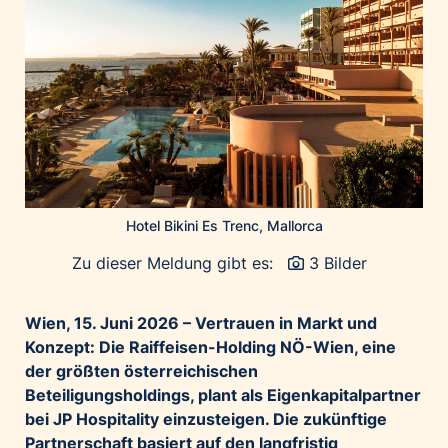
Home of Work
Huawei Consumer Business Group
IT:U
JP Immobilien
JYSK
Kroatische Zentrale für Tourismus
List Holding Gruppe
Marble House
Hotel Bikini Es Trenc, Mallorca
Mediaplus
Zu dieser Meldung gibt es:
3 Bilder
Microsoft
Mondelēz Österreich
Wien, 15. Juni 2026 – Vertrauen in Markt und
Muse Electronics
Konzept: Die Raiffeisen-Holding NÖ-Wien, eine
der größten österreichischen
Neuroth
Beteiligungsholdings, plant als Eigenkapitalpartner
öbv – Österreichischer Bundesverlag
bei JP Hospitality einzusteigen. Die zukünftige
Ökopharm
Partnerschaft basiert auf den langfristig