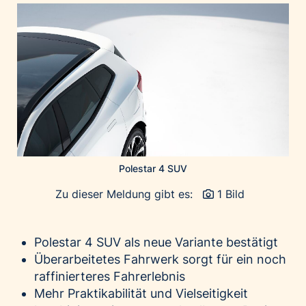
Home of Work
Huawei Consumer Business Group
IT:U
JP Immobilien
JYSK
Kroatische Zentrale für Tourismus
List Holding Gruppe
Marble House
Polestar 4 SUV
Mediaplus
Microsoft
Zu dieser Meldung gibt es:
1 Bild
Mondelēz Österreich
Muse Electronics
Polestar 4 SUV als neue Variante bestätigt
Neuroth
Überarbeitetes Fahrwerk sorgt für ein noch
raffinierteres Fahrerlebnis
öbv – Österreichischer Bundesverlag
Mehr Praktikabilität und Vielseitigkeit
Ökopharm