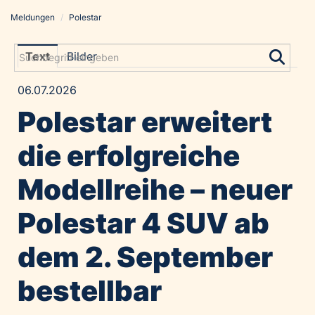
Meldungen
/
Polestar
Meldungen
Grayling Agentur
Text
Bilder
ADVANTAGE AUSTRIA
06.07.2026
Alawyer
Polestar erweitert
Amadeus Austrian Music Awards
Bolt
die erfolgreiche
Constantia Flexibles
Modellreihe – neuer
Costa Kreuzfahrten
Coveris
Polestar 4 SUV ab
Emirates
dem 2. September
Expo 2025 Osaka
Financial Times
bestellbar
GE HealthCare