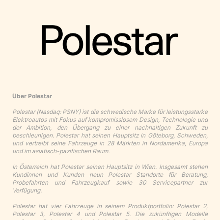
Über Polestar
Polestar (Nasdaq: PSNY) ist die schwedische Marke für leistungsstarke
Elektroautos mit Fokus auf kompromisslosem Design, Technologie und
der Ambition, den Übergang zu einer nachhaltigen Zukunft zu
beschleunigen. Polestar hat seinen Hauptsitz in Göteborg, Schweden,
und vertreibt seine Fahrzeuge in 28 Märkten in Nordamerika, Europa
und im asiatisch-pazifischen Raum.
In Österreich hat Polestar seinen Hauptsitz in Wien. Insgesamt stehen
Kundinnen und Kunden neun Polestar Standorte für Beratung,
Probefahrten und Fahrzeugkauf sowie 30 Servicepartner zur
Verfügung.
Polestar hat vier Fahrzeuge in seinem Produktportfolio: Polestar 2,
Polestar 3, Polestar 4 und Polestar 5. Die zukünftigen Modelle