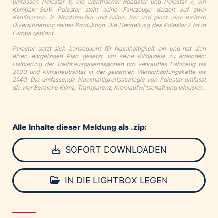
umfassen Polestar 6, ein elektrischer Roadster und Polestar 7, ein
Kompakt-SUV. Polestar stellt seine Fahrzeuge derzeit auf zwei
Kontinenten, in Nordamerika und Asien, her und plant eine weitere
Diversifizierung seiner Produktion. Die Herstellung des Polestar 7 ist in
Europa geplant.
Polestar setzt sich konsequent für Nachhaltigkeit ein und hat sich
einen ehrgeizigen Plan gesetzt, um seine Klimaziele zu erreichen:
Halbierung der Treibhausgasemissionen pro verkauftes Fahrzeug bis
2030 und Klimaneutralität in der gesamten Wertschöpfungskette bis
2040. Die umfassende Nachhaltigkeitsstrategie von Polestar umfasst
die vier Bereiche Klima, Transparenz, Kreislaufwirtschaft und Inklusion.
Alle Inhalte dieser Meldung als .zip:
SOFORT DOWNLOADEN
IN DIE LIGHTBOX LEGEN