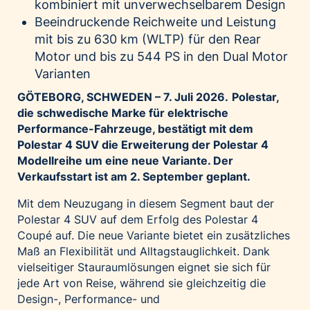
kombiniert mit unverwechselbarem Design
Palfinger AG
Beeindruckende Reichweite und Leistung
Polestar
mit bis zu 630 km (WLTP) für den Rear
Motor und bis zu 544 PS in den Dual Motor
REXEL Austria
Varianten
Starbucks
GÖTEBORG, SCHWEDEN – 7. Juli 2026.
Polestar,
Superbrands Austria
die schwedische Marke für elektrische
Tante Fanny
Performance-Fahrzeuge, bestätigt mit dem
Vollpension
Polestar 4 SUV die Erweiterung der Polestar 4
Modellreihe um eine neue Variante. Der
win2day
Verkaufsstart ist am 2. September geplant.
Wolt
Mit dem Neuzugang in diesem Segment baut der
woom bikes
Polestar 4 SUV auf dem Erfolg des Polestar 4
Kontakt
Coupé auf. Die neue Variante bietet ein zusätzliches
Maß an Flexibilität und Alltagstauglichkeit. Dank
vielseitiger Stauraumlösungen eignet sie sich für
jede Art von Reise, während sie gleichzeitig die
Design-, Performance- und