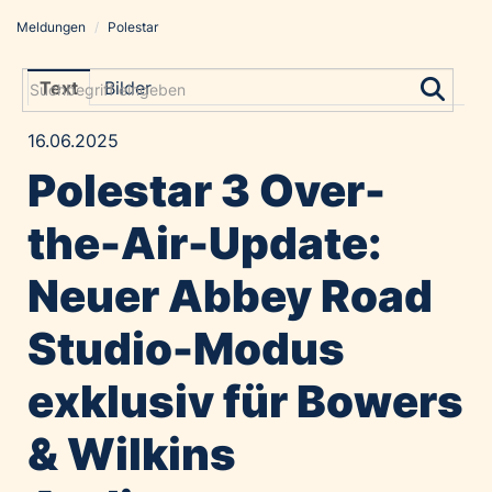
Meldungen
/
Polestar
Meldungen
Grayling Agentur
Text
Bilder
ADVANTAGE AUSTRIA
16.06.2025
Alawyer
Polestar 3 Over-
Amadeus Austrian Music Awards
Bolt
the-Air-Update:
Constantia Flexibles
Neuer Abbey Road
Costa Kreuzfahrten
Coveris
Studio-Modus
Emirates
exklusiv für Bowers
Expo 2025 Osaka
Financial Times
& Wilkins
GE HealthCare