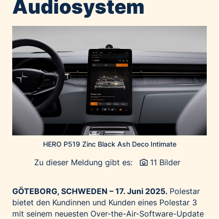
Audiosystem
Home of Work
Huawei Consumer Business Group
IT:U
JP Immobilien
JYSK
Kroatische Zentrale für Tourismus
List Holding Gruppe
Marble House
Mediaplus
Microsoft
HERO P519 Zinc Black Ash Deco Intimate
Mondelēz Österreich
Zu dieser Meldung gibt es:
11 Bilder
Muse Electronics
Neuroth
GÖTEBORG, SCHWEDEN – 17. Juni 2025.
Polestar
öbv – Österreichischer Bundesverlag
bietet den Kundinnen und Kunden eines Polestar 3
mit seinem neuesten Over-the-Air-Software-Update
Ökopharm