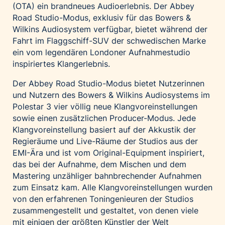
(OTA) ein brandneues Audioerlebnis. Der Abbey
Palfinger AG
Road Studio-Modus, exklusiv für das Bowers &
Polestar
Wilkins Audiosystem verfügbar, bietet während der
Fahrt im Flaggschiff-SUV der schwedischen Marke
REXEL Austria
ein vom legendären Londoner Aufnahmestudio
Starbucks
inspiriertes Klangerlebnis.
Superbrands Austria
Der Abbey Road Studio-Modus bietet Nutzerinnen
Tante Fanny
und Nutzern des Bowers & Wilkins Audiosystems im
Vollpension
Polestar 3 vier völlig neue Klangvoreinstellungen
sowie einen zusätzlichen Producer-Modus. Jede
win2day
Klangvoreinstellung basiert auf der Akkustik der
Wolt
Regieräume und Live-Räume der Studios aus der
woom bikes
EMI-Ära und ist vom Original-Equipment inspiriert,
das bei der Aufnahme, dem Mischen und dem
Kontakt
Mastering unzähliger bahnbrechender Aufnahmen
zum Einsatz kam. Alle Klangvoreinstellungen wurden
von den erfahrenen Toningenieuren der Studios
zusammengestellt und gestaltet, von denen viele
mit einigen der größten Künstler der Welt