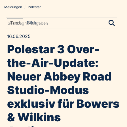
Meldungen
/
Polestar
Meldungen
Grayling Agentur
Text
Bilder
ADVANTAGE AUSTRIA
16.06.2025
Alawyer
Polestar 3 Over-
Amadeus Austrian Music Awards
Bolt
the-Air-Update:
Constantia Flexibles
Neuer Abbey Road
Costa Kreuzfahrten
Coveris
Studio-Modus
Emirates
exklusiv für Bowers
Expo 2025 Osaka
Financial Times
& Wilkins
GE HealthCare