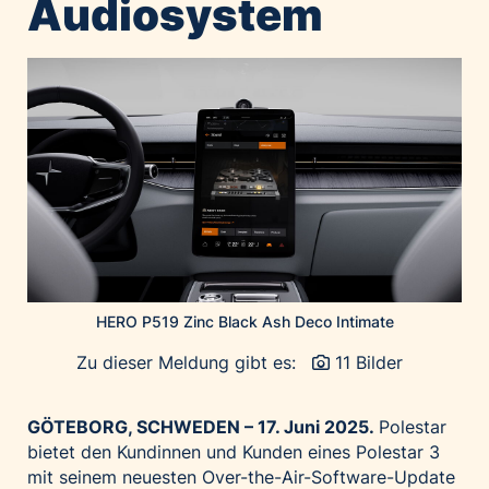
Audiosystem
Home of Work
Huawei Consumer Business Group
IT:U
JP Immobilien
JYSK
Kroatische Zentrale für Tourismus
List Holding Gruppe
Marble House
Mediaplus
Microsoft
HERO P519 Zinc Black Ash Deco Intimate
Mondelēz Österreich
Zu dieser Meldung gibt es:
11 Bilder
Muse Electronics
Neuroth
GÖTEBORG, SCHWEDEN – 17. Juni 2025.
Polestar
öbv – Österreichischer Bundesverlag
bietet den Kundinnen und Kunden eines Polestar 3
mit seinem neuesten Over-the-Air-Software-Update
Ökopharm