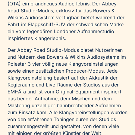
(OTA) ein brandneues Audioerlebnis. Der Abbey
Palfinger AG
Road Studio-Modus, exklusiv für das Bowers &
Polestar
Wilkins Audiosystem verfügbar, bietet während der
Fahrt im Flaggschiff-SUV der schwedischen Marke
REXEL Austria
ein vom legendären Londoner Aufnahmestudio
Starbucks
inspiriertes Klangerlebnis.
Superbrands Austria
Der Abbey Road Studio-Modus bietet Nutzerinnen
Tante Fanny
und Nutzern des Bowers & Wilkins Audiosystems im
Vollpension
Polestar 3 vier völlig neue Klangvoreinstellungen
sowie einen zusätzlichen Producer-Modus. Jede
win2day
Klangvoreinstellung basiert auf der Akkustik der
Wolt
Regieräume und Live-Räume der Studios aus der
woom bikes
EMI-Ära und ist vom Original-Equipment inspiriert,
das bei der Aufnahme, dem Mischen und dem
Kontakt
Mastering unzähliger bahnbrechender Aufnahmen
zum Einsatz kam. Alle Klangvoreinstellungen wurden
von den erfahrenen Toningenieuren der Studios
zusammengestellt und gestaltet, von denen viele
mit einigen der größten Künstler der Welt