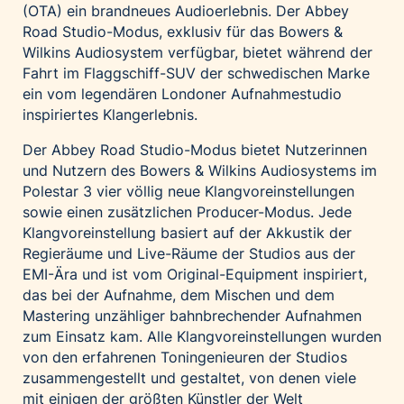
(OTA) ein brandneues Audioerlebnis. Der Abbey
Palfinger AG
Road Studio-Modus, exklusiv für das Bowers &
Polestar
Wilkins Audiosystem verfügbar, bietet während der
Fahrt im Flaggschiff-SUV der schwedischen Marke
REXEL Austria
ein vom legendären Londoner Aufnahmestudio
Starbucks
inspiriertes Klangerlebnis.
Superbrands Austria
Der Abbey Road Studio-Modus bietet Nutzerinnen
Tante Fanny
und Nutzern des Bowers & Wilkins Audiosystems im
Vollpension
Polestar 3 vier völlig neue Klangvoreinstellungen
sowie einen zusätzlichen Producer-Modus. Jede
win2day
Klangvoreinstellung basiert auf der Akkustik der
Wolt
Regieräume und Live-Räume der Studios aus der
woom bikes
EMI-Ära und ist vom Original-Equipment inspiriert,
das bei der Aufnahme, dem Mischen und dem
Kontakt
Mastering unzähliger bahnbrechender Aufnahmen
zum Einsatz kam. Alle Klangvoreinstellungen wurden
von den erfahrenen Toningenieuren der Studios
zusammengestellt und gestaltet, von denen viele
mit einigen der größten Künstler der Welt