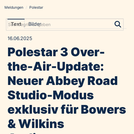
Meldungen
/
Polestar
Meldungen
Grayling Agentur
Text
Bilder
ADVANTAGE AUSTRIA
16.06.2025
Alawyer
Polestar 3 Over-
Amadeus Austrian Music Awards
Bolt
the-Air-Update:
Constantia Flexibles
Neuer Abbey Road
Costa Kreuzfahrten
Coveris
Studio-Modus
Emirates
exklusiv für Bowers
Expo 2025 Osaka
Financial Times
& Wilkins
GE HealthCare