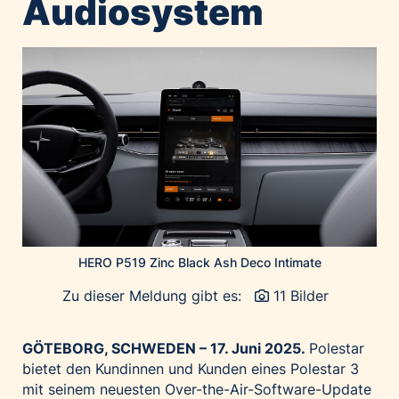
Audiosystem
Home of Work
Huawei Consumer Business Group
IT:U
JP Immobilien
JYSK
Kroatische Zentrale für Tourismus
List Holding Gruppe
Marble House
Mediaplus
Microsoft
HERO P519 Zinc Black Ash Deco Intimate
Mondelēz Österreich
Zu dieser Meldung gibt es:
11 Bilder
Muse Electronics
Neuroth
GÖTEBORG, SCHWEDEN – 17. Juni 2025.
Polestar
öbv – Österreichischer Bundesverlag
bietet den Kundinnen und Kunden eines Polestar 3
mit seinem neuesten Over-the-Air-Software-Update
Ökopharm