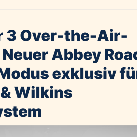
r 3 Over-the-Air-
 Neuer Abbey Roa
Modus exklusiv fü
& Wilkins
ystem