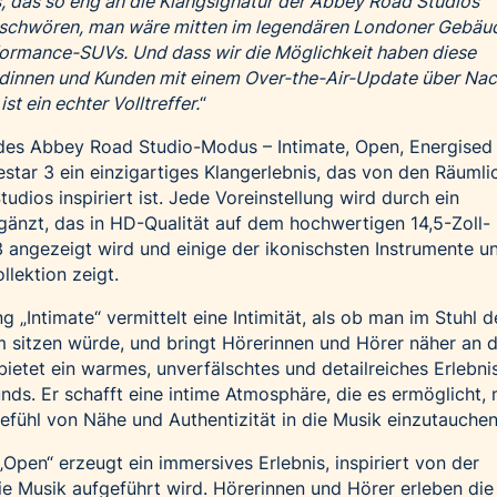
, das so eng an die Klangsignatur der Abbey Road Studios
n schwören, man wäre mitten im legendären Londoner Gebäu
formance-SUVs. Und dass wir die Möglichkeit haben diese
ndinnen und Kunden mit einem Over-the-Air-Update über Nac
st ein echter Volltreffer.
“
n des Abbey Road Studio-Modus – Intimate, Open, Energised
estar 3 ein einzigartiges Klangerlebnis, das von den Räumli
udios inspiriert ist. Jede Voreinstellung wird durch ein
ergänzt, das in HD-Qualität auf dem hochwertigen 14,5-Zoll-
 angezeigt wird und einige der ikonischsten Instrumente u
lektion zeigt.
g „Intimate“ vermittelt eine Intimität, als ob man im Stuhl d
 sitzen würde, und bringt Hörerinnen und Hörer näher an d
etet ein warmes, unverfälschtes und detailreiches Erlebnis
nds. Er schafft eine intime Atmosphäre, die es ermöglicht, 
efühl von Nähe und Authentizität in die Musik einzutauchen
„Open“ erzeugt ein immersives Erlebnis, inspiriert von der
e Musik aufgeführt wird. Hörerinnen und Hörer erleben die