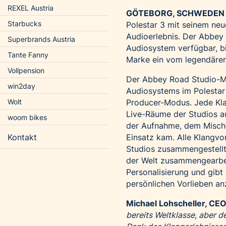
REXEL Austria
GÖTEBORG, SCHWEDEN – 
Starbucks
Polestar 3 mit seinem ne
Audioerlebnis. Der Abbey
Superbrands Austria
Audiosystem verfügbar, b
Tante Fanny
Marke ein vom legendären
Vollpension
Der Abbey Road Studio-Mo
win2day
Audiosystems im Polestar 
Producer-Modus. Jede Kla
Wolt
Live-Räume der Studios au
woom bikes
der Aufnahme, dem Misch
Einsatz kam. Alle Klangvo
Kontakt
Studios zusammengestellt 
der Welt zusammengearbei
Personalisierung und gibt
persönlichen Vorlieben a
Michael Lohscheller, CEO
bereits Weltklasse, aber 