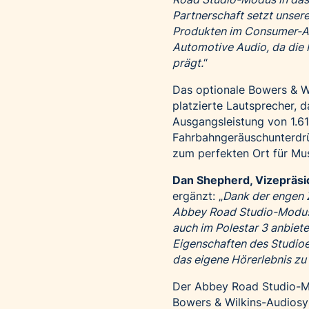
Partnerschaft setzt unser
Produkten im Consumer-Aud
Automotive Audio, da die
prägt.
“
Das optionale Bowers & Wi
platzierte Lautsprecher, 
Ausgangsleistung von 1.6
Fahrbahngeräuschunterdrü
zum perfekten Ort für Mu
Dan Shepherd, Vizepräsid
ergänzt: „
Dank der engen 
Abbey Road Studio-Modus, 
auch im Polestar 3 anbiet
Eigenschaften des Studioe
das eigene Hörerlebnis zu
Der Abbey Road Studio-Mo
Bowers & Wilkins-Audiosys