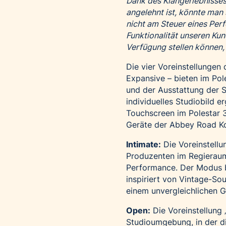
Dank des Klangerlebnisses
angelehnt ist, könnte ma
nicht am Steuer eines Per
Funktionalität unseren Ku
Verfügung stellen können, i
Die vier Voreinstellunge
Expansive – bieten im Pol
und der Ausstattung der St
individuelles Studiobild 
Touchscreen im Polestar 3
Geräte der Abbey Road Kol
Intimate:
Die Voreinstellun
Produzenten im Regieraum
Performance. Der Modus bi
inspiriert von Vintage-Sou
einem unvergleichlichen G
Open:
Die Voreinstellung 
Studioumgebung, in der di