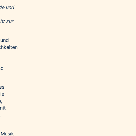
de und
ht zur
 und
chkeiten
nd
es
ie
,
mit
.
 Musik