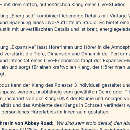
– mit dem satten, authentischen Klang eines Live-Studios.
lung „Energised“ kombiniert lebendige Details mit Vintage
 und Spannung eines Live-Auftritts im Studio. Es bietet eine
stik mit unverfälschten Details und ist breit, energiegelad
lung „Expansive“ lässt Hörerinnen und Hörer in die Atmosp
d verstärkt die Tiefe, Dimension und Dynamik der Perform
e und Intensität eines Live-Erlebnisses fängt der Expansive
 ein und sorgt für einen kraftvollen Klang, der Hörerinnen 
gt.
dus kann der Klang des Polestar 3 individuell gestaltet un
npasst werden, unabhängig vom gewählten Genre oder Tite
n, inspiriert von der Klang-DNA der Räume und Anlagen vo
alität und das Ambiente des Klangs in Echtzeit verändert 
persönliches Hörerlebnis im Innenraum gestalten.
ührerin von Abbey Road
: „
Wir sind sehr stolz darauf, den A
Bowers & Wilkins-Soundsystem des Polestar 3 zu integriere