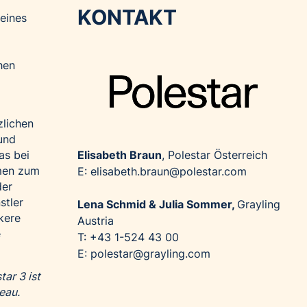
KONTAKT
eines
hen
zlichen
und
Elisabeth Braun
, Polestar Österreich
as bei
men zum
E: elisabeth.braun@polestar.com
der
stler
Lena Schmid & Julia Sommer,
Grayling
kere
Austria
e
T: +43 1-524 43 00
E: polestar@grayling.com
ar 3 ist
eau.