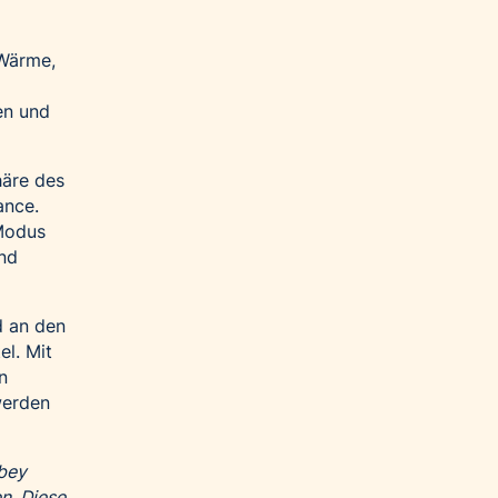
-Wärme,
en und
häre des
ance.
-Modus
und
d an den
l. Mit
n
werden
bbey
n. Diese