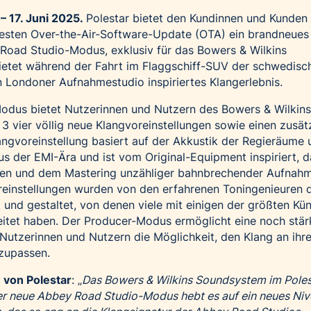
17. Juni 2025.
Polestar bietet den Kundinnen und Kunden 
uesten Over-the-Air-Software-Update (OTA) ein brandneues
 Road Studio-Modus, exklusiv für das Bowers & Wilkins
ietet während der Fahrt im Flaggschiff-SUV der schwedisc
 Londoner Aufnahmestudio inspiriertes Klangerlebnis.
dus bietet Nutzerinnen und Nutzern des Bowers & Wilkins
3 vier völlig neue Klangvoreinstellungen sowie einen zusät
ngvoreinstellung basiert auf der Akkustik der Regieräume 
s der EMI-Ära und ist vom Original-Equipment inspiriert, d
en und dem Mastering unzähliger bahnbrechender Aufnah
reinstellungen wurden von den erfahrenen Toningenieuren 
und gestaltet, von denen viele mit einigen der größten Kün
tet haben. Der Producer-Modus ermöglicht eine noch stär
 Nutzerinnen und Nutzern die Möglichkeit, den Klang an ihr
nzupassen.
 von Polestar
: „
Das Bowers & Wilkins Soundsystem im Polest
der neue Abbey Road Studio-Modus hebt es auf ein neues Niv