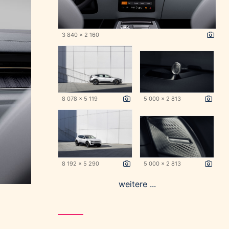
3 840 x 2 160
8 078 x 5 119
5 000 x 2 813
8 192 x 5 290
5 000 x 2 813
weitere ...