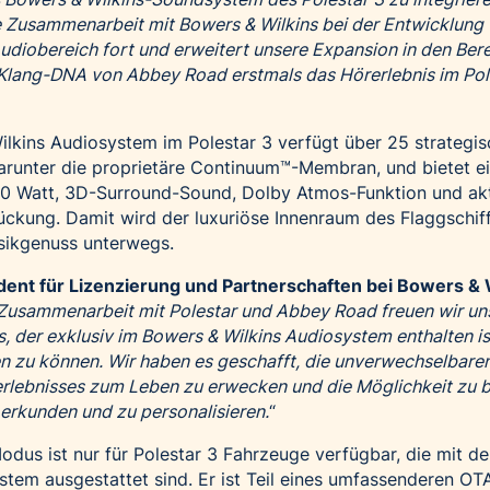
e Zusammenarbeit mit Bowers & Wilkins bei der Entwicklung
iobereich fort und erweitert unsere Expansion in den Ber
 Klang-DNA von Abbey Road erstmals das Hörerlebnis im Pol
lkins Audiosystem im Polestar 3 verfügt über 25 strategis
darunter die proprietäre Continuum™-Membran, und bietet e
10 Watt, 3D-Surround-Sound, Dolby Atmos-Funktion und ak
ckung. Damit wird der luxuriöse Innenraum des Flaggschi
sikgenuss unterwegs.
ent für Lizenzierung und Partnerschaften bei Bowers & 
Zusammenarbeit mit Polestar und Abbey Road freuen wir un
der exklusiv im Bowers & Wilkins Audiosystem enthalten is
en zu können. Wir haben es geschafft, die unverwechselbare
rlebnisses zum Leben zu erwecken und die Möglichkeit zu b
 erkunden und zu personalisieren.
“
dus ist nur für Polestar 3 Fahrzeuge verfügbar, die mit d
tem ausgestattet sind. Er ist Teil eines umfassenderen OT