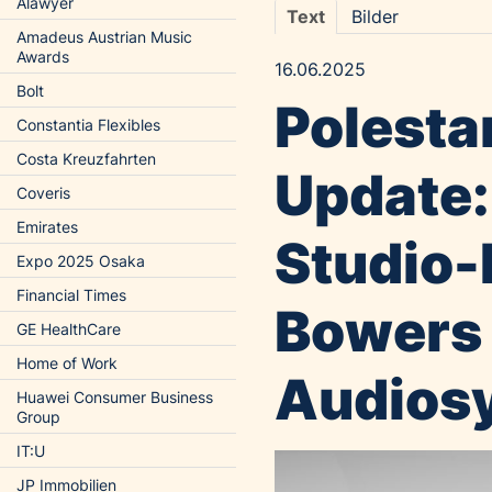
Alawyer
Text
Bilder
Amadeus Austrian Music
Awards
16.06.2025
Bolt
Polesta
Constantia Flexibles
Costa Kreuzfahrten
Update:
Coveris
Emirates
Studio-
Expo 2025 Osaka
Financial Times
Bowers 
GE HealthCare
Home of Work
Audios
Huawei Consumer Business
Group
IT:U
JP Immobilien