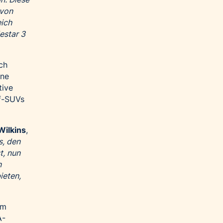
 von
eich
estar 3
ch
ine
tive
ff-SUVs
Wilkins
,
s, den
t, nun
n
ieten,
em
A-