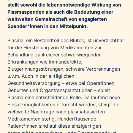
stellt sowohl die lebensnotwendige Wirkung von
Palfinger AG
Plasmaspenden als auch die Bedeutung einer
Polestar
weltweiten Gemeinschaft von engagierten
REXEL Austria
Spender*innen in den Mittelpunkt.
Starbucks
Plasma, ein Bestandteil des Blutes, ist unverzichtbar
Superbrands Austria
für die Herstellung von Medikamenten zur
Tante Fanny
Behandlung zahlreicher schwerwiegender
Vollpension
Erkrankungen wie Immundefekte,
Blutgerinnungsstörungen, schwere Verbrennungen
win2day
u.v.m. Auch in der alltäglichen
Wolt
Gesundheitsversorgung – etwa bei Operationen,
woom bikes
Geburten und Organtransplantationen – spielt
Plasma eine entscheidende Rolle. Da laufend neue
Kontakt
Einsatzmöglichkeiten erforscht werden, steigt die
weltweite Nachfrage nach plasmabasierten
Medikamenten stetig. Hunderttausende
Patient*innen sind auf diese einzigartigen
Arzneimittel angewiesen. Jede Plasmaspende ist