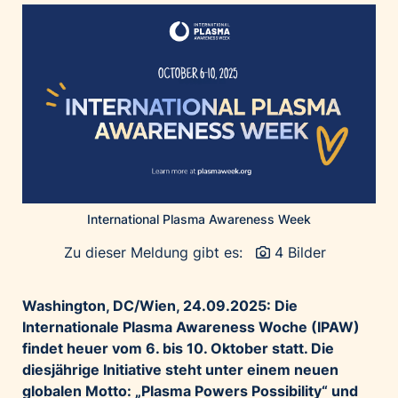
Home of Work
Huawei Consumer Business Group
IT:U
JP Immobilien
JYSK
Kroatische Zentrale für Tourismus
List Holding Gruppe
Marble House
International Plasma Awareness Week
Mediaplus
Microsoft
Zu dieser Meldung gibt es:
4 Bilder
Mondelēz Österreich
Washington, DC/Wien, 24.09.2025: Die
Muse Electronics
Internationale Plasma Awareness Woche (IPAW)
Neuroth
findet heuer vom 6. bis 10. Oktober statt. Die
öbv – Österreichischer Bundesverlag
diesjährige Initiative steht unter einem neuen
Ökopharm
globalen Motto: „Plasma Powers Possibility“ und