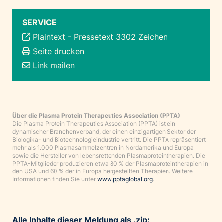
SERVICE
Plaintext
-
Pressetext 3302 Zeichen
Seite drucken
Link mailen
Über die Plasma Protein Therapeutics Association (PPTA)
Die Plasma Protein Therapeutics Association (PPTA) ist ein
dynamischer Branchenverband, der einen einzigartigen Sektor der
Biologika- und Biotechnologieindustrie vertritt. Die PPTA repräsentiert
mehr als 1.000 Plasmasammelzentren in Nordamerika und Europa
sowie die Hersteller von lebensrettenden Plasmaproteintherapien. Die
PPTA-Mitglieder produzieren etwa 80 % der Plasmaproteintherapien in
den USA und 60 % der in Europa hergestellten Therapien. Weitere
Informationen finden Sie unter
www.pptaglobal.org
.
Alle Inhalte dieser Meldung als .zip: