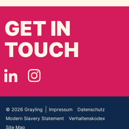
GET IN
TOUCH
© 2026
Grayling
Impressum
Datenschutz
Modern Slavery Statement
Verhaltenskodex
Site Map