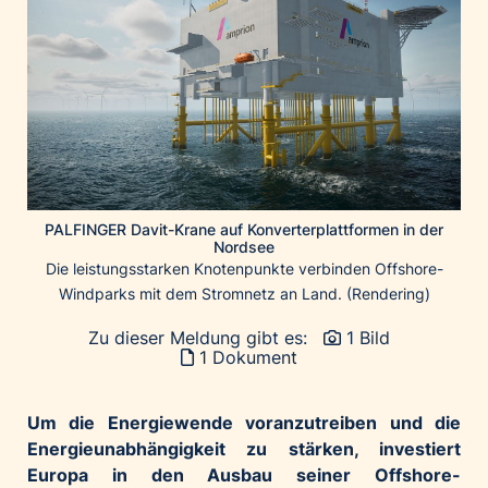
Home of Work
Huawei Consumer Business Group
IT:U
JP Immobilien
JYSK
Kroatische Zentrale für Tourismus
List Holding Gruppe
PALFINGER Davit-Krane auf Konverterplattformen in der
Marble House
Nordsee
Die leistungsstarken Knotenpunkte verbinden Offshore-
Mediaplus
Windparks mit dem Stromnetz an Land. (Rendering)
Microsoft
Zu dieser Meldung gibt es:
1 Bild
Mondelēz Österreich
1 Dokument
Muse Electronics
Neuroth
Um die Energiewende voranzutreiben und die
öbv – Österreichischer Bundesverlag
Energieunabhängigkeit zu stärken, investiert
Europa in den Ausbau seiner Offshore-
Ökopharm