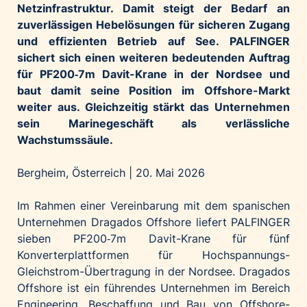
Netzinfrastruktur. Damit steigt der Bedarf an
Palfinger AG
zuverlässigen Hebelösungen für sicheren Zugang
Polestar
und effizienten Betrieb auf See. PALFINGER
REXEL Austria
sichert sich einen weiteren bedeutenden Auftrag
für PF200‑7m Davit-Krane in der Nordsee und
Starbucks
baut damit seine Position im Offshore-Markt
Superbrands Austria
weiter aus. Gleichzeitig stärkt das Unternehmen
Tante Fanny
sein Marinegeschäft als verlässliche
Wachstumssäule.
Vollpension
win2day
Bergheim, Österreich | 20. Mai 2026
Wolt
woom bikes
Im Rahmen einer Vereinbarung mit dem spanischen
Unternehmen Dragados Offshore liefert PALFINGER
Kontakt
sieben PF200‑7m Davit-Krane für fünf
Konverterplattformen für Hochspannungs-
Gleichstrom-Übertragung in der Nordsee. Dragados
Offshore ist ein führendes Unternehmen im Bereich
Engineering, Beschaffung und Bau von Offshore-