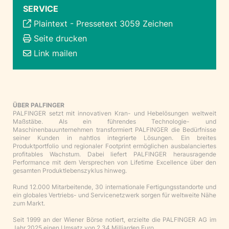
SERVICE
Plaintext
-
Pressetext 3059 Zeichen
Seite drucken
Link mailen
ÜBER PALFINGER
PALFINGER setzt mit innovativen Kran- und Hebelösungen weltweit
Maßstäbe. Als ein führendes Technologie- und
Maschinenbauunternehmen transformiert PALFINGER die Bedürfnisse
seiner Kunden in nahtlos integrierte Lösungen. Ein breites
Produktportfolio und regionaler Footprint ermöglichen ausbalanciertes
profitables Wachstum. Dabei liefert PALFINGER herausragende
Performance mit dem Versprechen von Lifetime Excellence über den
gesamten Produktlebenszyklus hinweg.
Rund 12.000 Mitarbeitende, 30 internationale Fertigungsstandorte und
ein globales Vertriebs- und Servicenetzwerk sorgen für weltweite Nähe
zum Markt.
Seit 1999 an der Wiener Börse notiert, erzielte die PALFINGER AG im
Jahr 2025 einen Umsatz von 2,34 Milliarden Euro.