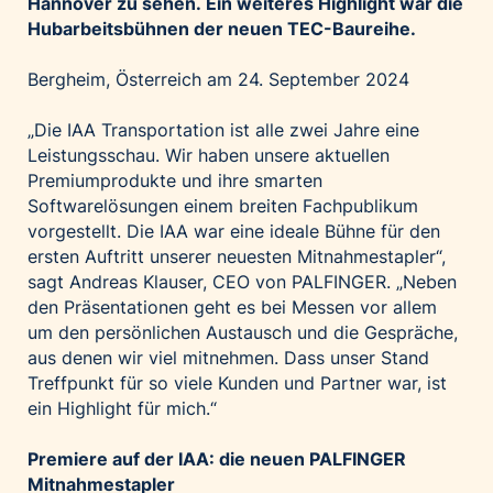
Hannover zu sehen.
Ein weiteres Highlight war die
Palfinger AG
Hubarbeitsbühnen der neuen TEC-Baureihe.
Polestar
Bergheim, Österreich am 24. September 2024
REXEL Austria
Starbucks
„Die IAA Transportation ist alle zwei Jahre eine
Leistungsschau. Wir haben unsere aktuellen
Superbrands Austria
Premiumprodukte und ihre smarten
Tante Fanny
Softwarelösungen einem breiten Fachpublikum
Vollpension
vorgestellt. Die IAA war eine ideale Bühne für den
ersten Auftritt unserer neuesten Mitnahmestapler“,
win2day
sagt Andreas Klauser, CEO von PALFINGER. „Neben
Wolt
den Präsentationen geht es bei Messen vor allem
woom bikes
um den persönlichen Austausch und die Gespräche,
aus denen wir viel mitnehmen. Dass unser Stand
Kontakt
Treffpunkt für so viele Kunden und Partner war, ist
ein Highlight für mich.“
Premiere auf der IAA: die neuen PALFINGER
Mitnahmestapler