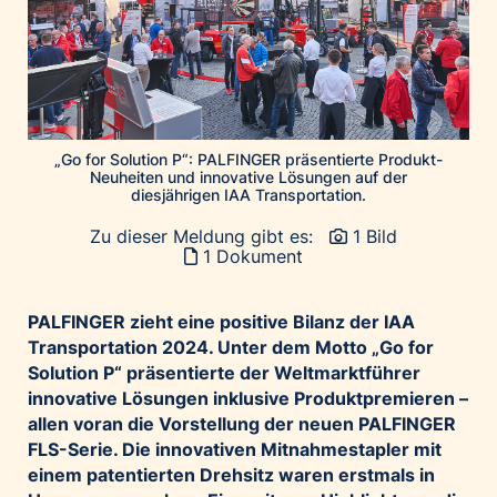
Home of Work
Huawei Consumer Business Group
IT:U
JP Immobilien
JYSK
„Go for Solution P“: PALFINGER präsentierte Produkt-
Kroatische Zentrale für Tourismus
Neuheiten und innovative Lösungen auf der
diesjährigen IAA Transportation.
List Holding Gruppe
Zu dieser Meldung gibt es:
1 Bild
Marble House
1 Dokument
Mediaplus
Microsoft
PALFINGER zieht eine positive Bilanz der IAA
Transportation 2024. Unter dem Motto
„Go for
Mondelēz Österreich
Solution P“ präsentierte der Weltmarktführer
Muse Electronics
innovative Lösungen inklusive Produktpremieren –
Neuroth
allen voran die Vorstellung der neuen PALFINGER
FLS-Serie. Die innovativen Mitnahmestapler mit
öbv – Österreichischer Bundesverlag
einem patentierten Drehsitz waren erstmals in
Ökopharm