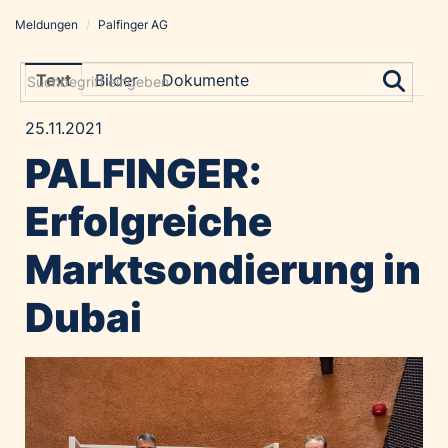
Meldungen
/
Palfinger AG
Meldungen
Grayling Agentur
Text
Bilder
Dokumente
ADVANTAGE AUSTRIA
25.11.2021
Alawyer
PALFINGER:
Amadeus Austrian Music Awards
Bolt
Erfolgreiche
Constantia Flexibles
Marktsondierung in
Costa Kreuzfahrten
Coveris
Dubai
Emirates
Expo 2025 Osaka
Financial Times
GE HealthCare