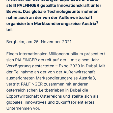
Palfinger AG
stellt PALFINGER geballte Innovationskraft unter
Beweis. Das globale Technologieunternehmen
Polestar
nahm auch an der von der Außenwirtschaft
REXEL Austria
3
organisierten Marktsondierungsreise Austria
Starbucks
teil.
Superbrands Austria
Bergheim, am 25. November 2021
Tante Fanny
Vollpension
Einem internationalen Millionenpublikum präsentiert
sich PALFINGER derzeit auf der – mit einem Jahr
win2day
Verzögerung gestarteten – Expo 2020 in Dubai. Mit
Wolt
der Teilnahme an der von der Außenwirtschaft
woom bikes
ausgerichteten Marksondierungsreise Austria3,
vertritt PALFINGER zusammen mit anderen
Kontakt
österreichischen Leitbetrieben in Dubai die
Exportwirtschaft Österreichs und stellte sich als
globales, innovatives und zukunftsorientiertes
Unternehmen vor.