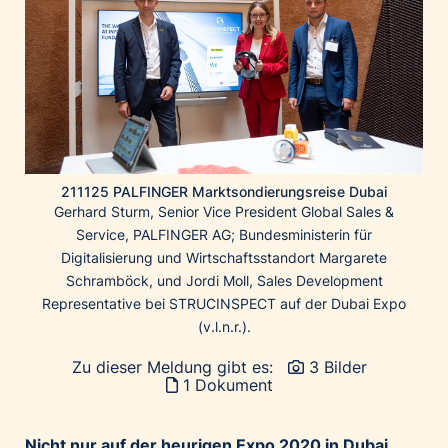
Home of Work
Huawei Consumer Business Group
IT:U
JP Immobilien
JYSK
Kroatische Zentrale für Tourismus
List Holding Gruppe
211125 PALFINGER Marktsondierungsreise Dubai
Gerhard Sturm, Senior Vice President Global Sales &
Marble House
Service, PALFINGER AG; Bundesministerin für
Mediaplus
Digitalisierung und Wirtschaftsstandort Margarete
Schramböck, und Jordi Moll, Sales Development
Microsoft
Representative bei STRUCINSPECT auf der Dubai Expo
Mondelēz Österreich
(v.l.n.r.).
Muse Electronics
Zu dieser Meldung gibt es:
3 Bilder
Neuroth
1 Dokument
öbv – Österreichischer Bundesverlag
Ökopharm
Nicht nur auf der heurigen Expo 2020 in Dubai