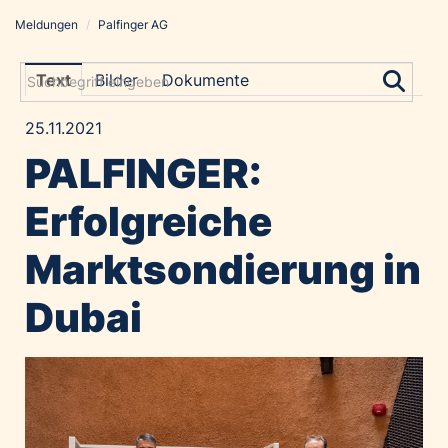
Meldungen
/
Palfinger AG
Meldungen
Grayling Agentur
Text
Bilder
Dokumente
ADVANTAGE AUSTRIA
25.11.2021
Alawyer
PALFINGER:
Amadeus Austrian Music Awards
Bolt
Erfolgreiche
Constantia Flexibles
Marktsondierung in
Costa Kreuzfahrten
Coveris
Dubai
Emirates
Expo 2025 Osaka
Financial Times
GE HealthCare