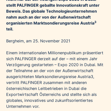
Palfinger AG
stellt PALFINGER geballte Innovationskraft unter
Beweis. Das globale Technologieunternehmen
Polestar
nahm auch an der von der Außenwirtschaft
REXEL Austria
3
organisierten Marktsondierungsreise Austria
Starbucks
teil.
Superbrands Austria
Bergheim, am 25. November 2021
Tante Fanny
Vollpension
Einem internationalen Millionenpublikum präsentiert
sich PALFINGER derzeit auf der – mit einem Jahr
win2day
Verzögerung gestarteten – Expo 2020 in Dubai. Mit
Wolt
der Teilnahme an der von der Außenwirtschaft
woom bikes
ausgerichteten Marksondierungsreise Austria3,
vertritt PALFINGER zusammen mit anderen
Kontakt
österreichischen Leitbetrieben in Dubai die
Exportwirtschaft Österreichs und stellte sich als
globales, innovatives und zukunftsorientiertes
Unternehmen vor.