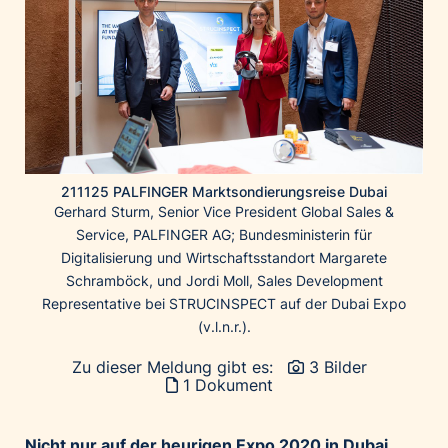
Home of Work
Huawei Consumer Business Group
IT:U
JP Immobilien
JYSK
Kroatische Zentrale für Tourismus
List Holding Gruppe
211125 PALFINGER Marktsondierungsreise Dubai
Gerhard Sturm, Senior Vice President Global Sales &
Marble House
Service, PALFINGER AG; Bundesministerin für
Mediaplus
Digitalisierung und Wirtschaftsstandort Margarete
Schramböck, und Jordi Moll, Sales Development
Microsoft
Representative bei STRUCINSPECT auf der Dubai Expo
Mondelēz Österreich
(v.l.n.r.).
Muse Electronics
Zu dieser Meldung gibt es:
3 Bilder
Neuroth
1 Dokument
öbv – Österreichischer Bundesverlag
Ökopharm
Nicht nur auf der heurigen Expo 2020 in Dubai