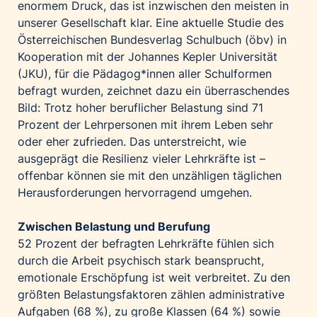
enormem Druck, das ist inzwischen den meisten in
Palfinger AG
unserer Gesellschaft klar. Eine aktuelle Studie des
Polestar
Österreichischen Bundesverlag Schulbuch (öbv) in
Kooperation mit der Johannes Kepler Universität
REXEL Austria
(JKU), für die Pädagog*innen aller Schulformen
Starbucks
befragt wurden, zeichnet dazu ein überraschendes
Superbrands Austria
Bild: Trotz hoher beruflicher Belastung sind 71
Tante Fanny
Prozent der Lehrpersonen mit ihrem Leben sehr
oder eher zufrieden. Das unterstreicht, wie
Vollpension
ausgeprägt die Resilienz vieler Lehrkräfte ist –
win2day
offenbar können sie mit den unzähligen täglichen
Wolt
Herausforderungen hervorragend umgehen.
woom bikes
Zwischen Belastung und Berufung
Kontakt
52 Prozent der befragten Lehrkräfte fühlen sich
durch die Arbeit psychisch stark beansprucht,
emotionale Erschöpfung ist weit verbreitet. Zu den
größten Belastungsfaktoren zählen administrative
Aufgaben (68 %), zu große Klassen (64 %) sowie