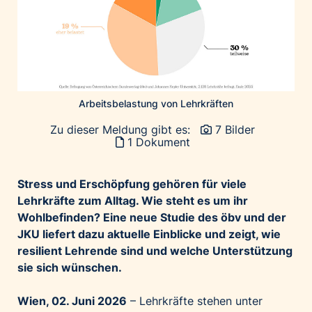
Home of Work
Huawei Consumer Business Group
IT:U
JP Immobilien
JYSK
Arbeitsbelastung von Lehrkräften
Kroatische Zentrale für Tourismus
Zu dieser Meldung gibt es:
7 Bilder
List Holding Gruppe
1 Dokument
Marble House
Mediaplus
Stress und Erschöpfung gehören für viele
Microsoft
Lehrkräfte zum Alltag. Wie steht es um ihr
Wohlbefinden? Eine neue Studie des öbv und der
Mondelēz Österreich
JKU liefert dazu aktuelle Einblicke und zeigt, wie
Muse Electronics
resilient Lehrende sind und welche Unterstützung
Neuroth
sie sich wünschen.
öbv – Österreichischer Bundesverlag
Wien, 02. Juni 2026
– Lehrkräfte stehen unter
Ökopharm