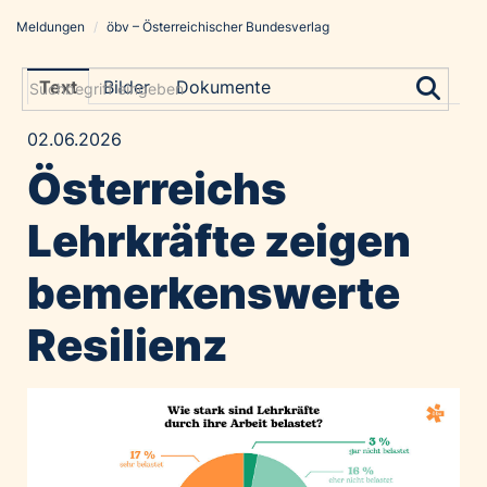
Meldungen
/
öbv – Österreichischer Bundesverlag
Meldungen
Grayling Agentur
Text
Bilder
Dokumente
ADVANTAGE AUSTRIA
02.06.2026
Alawyer
Österreichs
Amadeus Austrian Music Awards
Bolt
Lehrkräfte zeigen
Constantia Flexibles
bemerkenswerte
Costa Kreuzfahrten
Coveris
Resilienz
Emirates
Expo 2025 Osaka
Financial Times
GE HealthCare