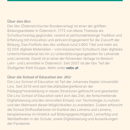
Über den öbv:
Der öbv (Österreichischer Bundesverlag) ist einer der größten
Bildungsanbieter in Österreich. 1772 von Maria Theresia als
Schulbuchverlag gegründet, vereint er jahrhundertelange Tradition und
Erfahrung mit Innovation und aktivem Engagement für die Zukunft der
Bildung. Das Portfolio des öbv umfasst rund 2.600 Titel und mehr als
52.000 digitale Materialien – vom klassischen Schulbuch über digitales
Unterrichtsmaterial bis hin zu Unterstützungsangeboten für Lehrende
und Lernende. Damit ist er einer der führenden Verlage im Bereich
Lehr- und Lernmittel in Österreich. Seit 2007 ist der öbv Teil der
Stuttgarter Klett Gruppe. Mehr unter
oebv.at
Über die School of Education der JKU:
Die Linz School of Education ist Teil der Johannes Kepler Universität
Linz. Seit 2016 wird dort fakultätsübergreifend an der
Pädagog*innenbildung in neuen Strukturen geforscht und gearbeitet.
Die Linz School of Education setzt sich das Ziel, die fortschreitende
Digitalisierung und den sinnvollen Einsatz von Technologie zu nutzen
und den Mehrwert dieser Möglichkeiten zu erarbeiten. Zudem erforscht
die School Einflussfaktoren im Kontext des Lehrens und Lernens,
beispielsweise im Hinblick auf Bildungsgerechtigkeit, Lernerfolg und
Wohlbefinden in der Schule, sowie Digitalisierung und Auswirkungen
der Pandemie.