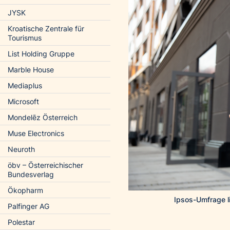
JYSK
Kroatische Zentrale für
Tourismus
List Holding Gruppe
Marble House
Mediaplus
Microsoft
Mondelēz Österreich
Muse Electronics
Neuroth
öbv – Österreichischer
Bundesverlag
Ökopharm
Ipsos-Umfrage li
Palfinger AG
Polestar