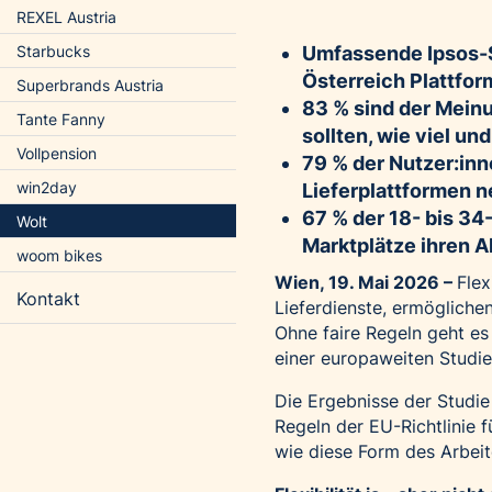
REXEL Austria
Starbucks
Umfassende Ipsos-S
Österreich Plattfo
Superbrands Austria
83 % sind der Meinu
Tante Fanny
sollten, wie viel un
Vollpension
79 % der Nutzer:in
win2day
Lieferplattformen 
67 % der 18- bis 34
Wolt
Marktplätze ihren Al
woom bikes
Wien, 19
. Mai 2026 –
Flex
Kontakt
Lieferdienste, ermöglichen
Ohne faire Regeln geht es 
einer europaweiten Studie 
Die Ergebnisse der Studi
Regeln der EU-Richtlinie 
wie diese Form des Arbeite