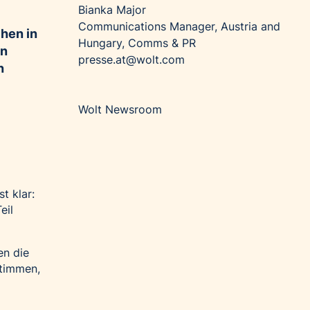
Bianka Major
Communications Manager, Austria and
hen in
Hungary, Comms & PR
en
presse.at@wolt.com
n
Wolt Newsroom
t klar:
eil
en die
stimmen,