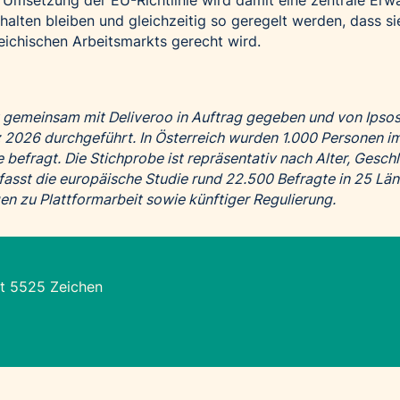
le Umsetzung der EU-Richtlinie wird damit eine zentrale Erw
 erhalten bleiben und gleichzeitig so geregelt werden, dass s
ichischen Arbeitsmarkts gerecht wird.
 gemeinsam mit Deliveroo in Auftrag gegeben und von Ipso
2026 durchgeführt. In Österreich wurden 1.000 Personen im
e befragt. Die Stichprobe ist repräsentativ nach Alter, Gesch
asst die europäische Studie rund 22.500 Befragte in 25 Lä
en zu Plattformarbeit sowie künftiger Regulierung.
t 5525 Zeichen