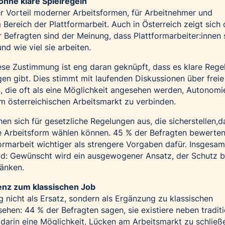
t ohne klare Spielregeln
raler Vorteil moderner Arbeitsformen, für Arbeitnehmer und
Bereich der Plattformarbeit. Auch in Österreich zeigt sich 
r Befragten sind der Meinung, dass Plattformarbeiter:innen 
d wie viel sie arbeiten.
Diese Zustimmung ist eng daran geknüpft, dass es klare Rege
n gibt. Dies stimmt mit laufenden Diskussionen über freie
n, die oft als eine Möglichkeit angesehen werden, Autonomi
em österreichischen Arbeitsmarkt zu verbinden.
en sich für gesetzliche Regelungen aus, die sicherstellen,d
 Arbeitsform wählen können. 45 % der Befragten bewerte
formarbeit wichtiger als strengere Vorgaben dafür. Insgesam
ld: Gewünscht wird ein ausgewogener Ansatz, der Schutz bi
ränken.
enz zum klassischen Job
g nicht als Ersatz, sondern als Ergänzung zu klassischen
hen: 44 % der Befragten sagen, sie existiere neben traditi
darin eine Möglichkeit, Lücken am Arbeitsmarkt zu schließ