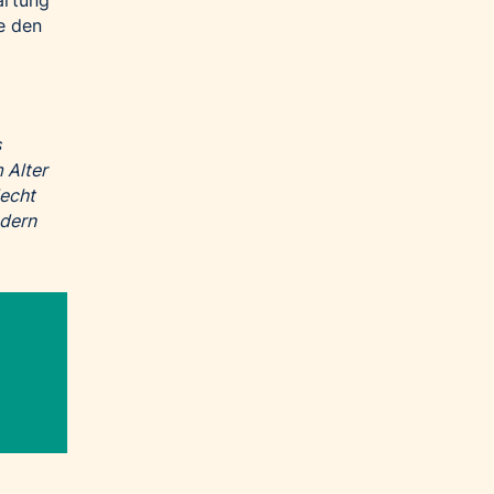
artung
ie den
s
 Alter
lecht
ndern