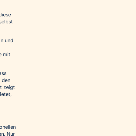
diese
selbst
ln und
e mit
ass
n den
t zeigt
etet,
onellen
en. Nur