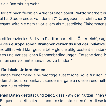
t als Bedrohung wahr.
edarf nach flexiblen Arbeitszeiten spielt Plattformarbeit e
iel für Studierende, von denen 71 % angeben, so einfacher 
esamt wird sie damit vor allem als zusätzliche Einkommens
 differenziertes Bild von Plattformarbeit in Österreich“, sa
r des europäischen Branchenverbands und der Initiative
exibilität wird klar geschätzt – gleichzeitig besteht ein star
nten und verlässlichen Rahmenbedingungen. Entscheidend is
ormen sinnvoll miteinander zu verbinden.“
r für lokale Unternehmen
ehmen zunehmend eine wichtige zusätzliche Rolle für den l
t den stationären Einkauf, sondern ergänzen diesen und helf
nen zu erreichen.
enen Daten gestützt und zeigt, dass 79% der Nutzer:innen 
 Bequemlichkeit nutzen, sondern sie entdecken über diese l