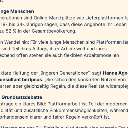
s.
junge Menschen
nerationen sind Online-Marktplätze wie Lieferplattformen f
er 18- bis 34-Jährigen sagen, dass diese Angebote ihr Leben
h zu 52 % in der Gesamtbevölkerung.
en Wandel hin: Für viele junge Menschen sind Plattformen lä
 sind Teil ihres Alltags, ihrer Arbeitswelt und ihres
chend offen stehen sie auch flexiblen Arbeitsmodellen
ie klare Haltung der jüngeren Generationen“, sagt
Hanna Agn
onsultant bei Ipsos
. „Sie sehen den konkreten Nutzen von
arten aber gleichzeitig Regeln, die diese Realität widerspie
t Grundsatzdebatte
rage ein klares Bild: Plattformarbeit ist Teil der modernen
exibilität und zusätzliche Einkommensmöglichkeiten, während
handensein klarer und fairer Regeln verknüpft ist.