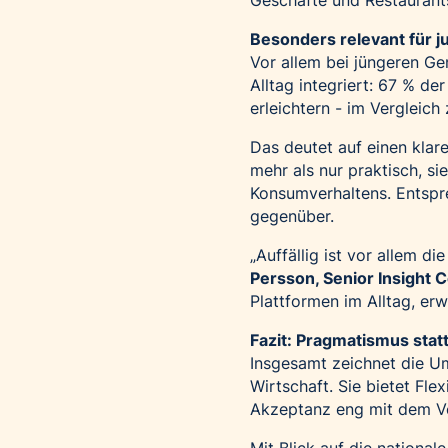
Geschäfte und Restaurant
Besonders relevant für 
Vor allem bei jüngeren Ge
Alltag integriert: 67 % d
erleichtern - im Vergleic
Das deutet auf einen klar
mehr als nur praktisch, sie
Konsumverhaltens. Entspre
gegenüber.
„Auffällig ist vor allem d
Persson, Senior Insight C
Plattformen im Alltag, erw
Fazit: Pragmatismus stat
Insgesamt zeichnet die Umf
Wirtschaft. Sie bietet Fl
Akzeptanz eng mit dem Vor