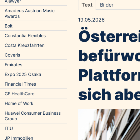
Alawyer
Text
Bilder
Amadeus Austrian Music
Awards
19.05.2026
Bolt
Österre
Constantia Flexibles
Costa Kreuzfahrten
befürwo
Coveris
Emirates
Plattfo
Expo 2025 Osaka
Financial Times
sich ab
GE HealthCare
Home of Work
Huawei Consumer Business
Group
IT:U
JP Immobilien