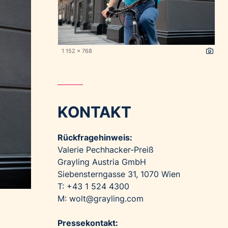
1 152 x 768
KONTAKT
Rückfragehinweis:
Valerie Pechhacker-Preiß
Grayling Austria GmbH
Siebensterngasse 31, 1070 Wien
T: +43 1 524 4300
M:
wolt@grayling.com
Pressekontakt: