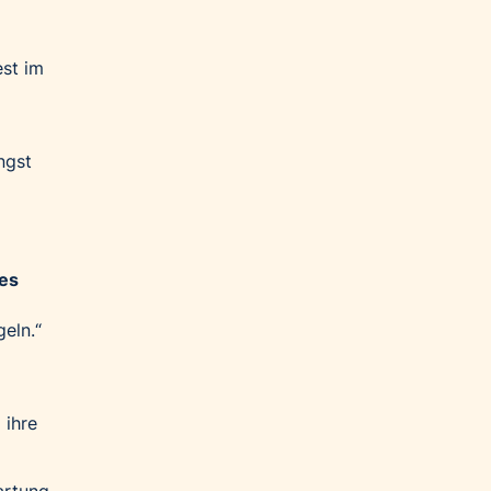
est im
ngst
es
geln.“
 ihre