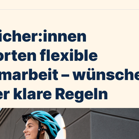
icher:innen
rten flexible
rmarbeit – wünsch
er klare Regeln