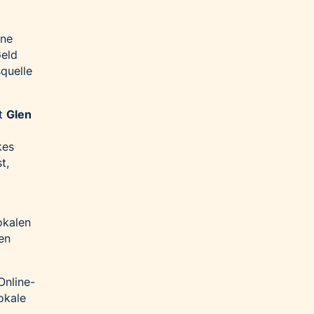
ine
Geld
quelle
gt
Glen
kes
t,
okalen
en
Online-
okale