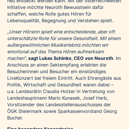
neu entdeckt werden kann. Mit der österreichweiten
Palfinger AG
Initiative möchte Neuroth Bewusstsein dafür
schaffen, welche Rolle gutes Hören für
Polestar
Lebensqualität, Begegnung und Verstehen spielt.
REXEL Austria
„Unser Hörsinn spielt eine entscheidende, aber oft
Starbucks
unterschätzte Rolle für unsere Gesundheit. Mit einem
Superbrands Austria
außergewöhnlichen Musikerlebnis möchten wir
Tante Fanny
emotional auf das Thema Hören aufmerksam
machen“
,
sagt Lukas Schinko, CEO von Neuroth
. Im
Vollpension
Anschluss an einen Sektempfang erlebten die
win2day
Besucherinnen und Besucher ein einstündiges
Wolt
LiveKonzert bei freiem Eintritt. Auch Ehrengäste aus
Politik, Wirtschaft und Gesundheit waren dabei –
woom bikes
u.a. Landesrätin Claudia Holzer in Vertretung von
Kontakt
Landeshauptmann Mario Kunasek, Josef Harb,
Vorsitzender des Landesstellenausschusses der
ÖGK Steiermark sowie Sparkassenvorstand Georg
Bucher.
Eine besondere Konzertreise