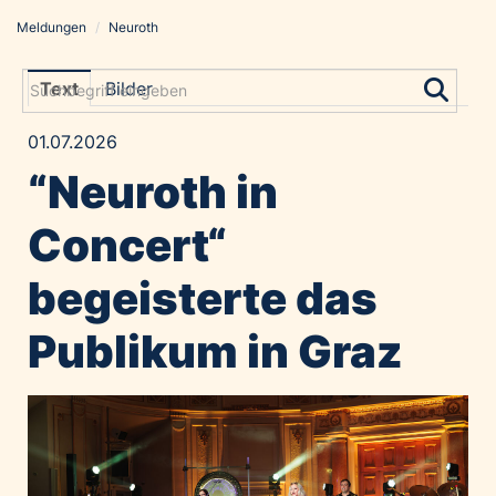
Meldungen
/
Neuroth
Meldungen
Grayling Agentur
Text
Bilder
ADVANTAGE AUSTRIA
01.07.2026
Alawyer
“Neuroth in
Amadeus Austrian Music Awards
Bolt
Concert“
Constantia Flexibles
begeisterte das
Costa Kreuzfahrten
Coveris
Publikum in Graz
Emirates
Expo 2025 Osaka
Financial Times
GE HealthCare