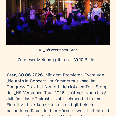
Home of Work
Huawei Consumer Business Group
IT:U
JP Immobilien
JYSK
Kroatische Zentrale für Tourismus
List Holding Gruppe
01_HörVerstehen-Graz
Marble House
Zu dieser Meldung gibt es:
10 Bilder
Mediaplus
Microsoft
Graz, 30.06.2026.
Mit dem Premieren-Event von
„Neuroth in Concert“ im Kammermusiksaal im
Mondelēz Österreich
Congress Graz hat Neuroth den lokalen Tour-Stopp
Muse Electronics
der „HörVerstehen-Tour 2026“ eröffnet. Noch bis 3.
Neuroth
Juli lädt das Hörakustik-Unternehmen bei freiem
Eintritt zu Live-Konzerten ein und gibt einen
öbv – Österreichischer Bundesverlag
besonderen Raum, in dem Hören bewusst erlebt und
Ökopharm