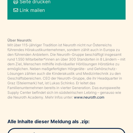
Seite drucken
Link mailen
Über Neuroth:
Mit über 115-jähriger Tradition ist Neuroth nicht nur Österreichs
führendes Hörakustikunternehmen, sondern zählt auch in Europa zu
den führenden Anbietern. Die Neuroth-Gruppe beschäftigt insgesamt
rund 1.550 Mitarbeiter*innen an über 300 Standorten in 8 Ländern – mit
dem Ziel, Menschen mithilfe individueller Hörlösungen Hörstärke zu
ermöglichen. Neben maßgefertigten Hörgeräte- und Gehörschutz-
Lösungen zählen auch die Kinderakustik und Medizintechnik zu den
Geschäftsbereichen. CEO der Neuroth-Gruppe, die ihr Headquarter in
Graz (Steiermark) hat, ist Lukas Schinko. Er leitet das
Familienunternehmen bereits in vierter Generation. Das europaweite
Supply Center befindet sich im südsteirischen Lebring – genauso wie
die Neuroth Academy. Mehr Infos unter:
www.neuroth.com
Alle Inhalte dieser Meldung als .zip: