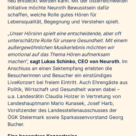
neu entdeckt werden kann. Mit der österreichweiten
Palfinger AG
Initiative möchte Neuroth Bewusstsein dafür
schaffen, welche Rolle gutes Hören für
Polestar
Lebensqualität, Begegnung und Verstehen spielt.
REXEL Austria
„Unser Hörsinn spielt eine entscheidende, aber oft
Starbucks
unterschätzte Rolle für unsere Gesundheit. Mit einem
Superbrands Austria
außergewöhnlichen Musikerlebnis möchten wir
Tante Fanny
emotional auf das Thema Hören aufmerksam
machen“
,
sagt Lukas Schinko, CEO von Neuroth
. Im
Vollpension
Anschluss an einen Sektempfang erlebten die
win2day
Besucherinnen und Besucher ein einstündiges
Wolt
LiveKonzert bei freiem Eintritt. Auch Ehrengäste aus
Politik, Wirtschaft und Gesundheit waren dabei –
woom bikes
u.a. Landesrätin Claudia Holzer in Vertretung von
Kontakt
Landeshauptmann Mario Kunasek, Josef Harb,
Vorsitzender des Landesstellenausschusses der
ÖGK Steiermark sowie Sparkassenvorstand Georg
Bucher.
Eine besondere Konzertreise