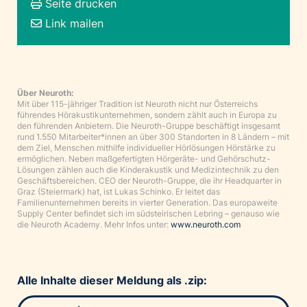
Seite drucken
Link mailen
Über Neuroth:
Mit über 115-jähriger Tradition ist Neuroth nicht nur Österreichs
führendes Hörakustikunternehmen, sondern zählt auch in Europa zu
den führenden Anbietern. Die Neuroth-Gruppe beschäftigt insgesamt
rund 1.550 Mitarbeiter*innen an über 300 Standorten in 8 Ländern – mit
dem Ziel, Menschen mithilfe individueller Hörlösungen Hörstärke zu
ermöglichen. Neben maßgefertigten Hörgeräte- und Gehörschutz-
Lösungen zählen auch die Kinderakustik und Medizintechnik zu den
Geschäftsbereichen. CEO der Neuroth-Gruppe, die ihr Headquarter in
Graz (Steiermark) hat, ist Lukas Schinko. Er leitet das
Familienunternehmen bereits in vierter Generation. Das europaweite
Supply Center befindet sich im südsteirischen Lebring – genauso wie
die Neuroth Academy. Mehr Infos unter:
www.neuroth.com
Alle Inhalte dieser Meldung als .zip: