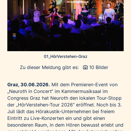
Home of Work
Huawei Consumer Business Group
IT:U
JP Immobilien
JYSK
Kroatische Zentrale für Tourismus
List Holding Gruppe
01_HörVerstehen-Graz
Marble House
Zu dieser Meldung gibt es:
10 Bilder
Mediaplus
Microsoft
Graz, 30.06.2026.
Mit dem Premieren-Event von
„Neuroth in Concert“ im Kammermusiksaal im
Mondelēz Österreich
Congress Graz hat Neuroth den lokalen Tour-Stopp
Muse Electronics
der „HörVerstehen-Tour 2026“ eröffnet. Noch bis 3.
Neuroth
Juli lädt das Hörakustik-Unternehmen bei freiem
Eintritt zu Live-Konzerten ein und gibt einen
öbv – Österreichischer Bundesverlag
besonderen Raum, in dem Hören bewusst erlebt und
Ökopharm