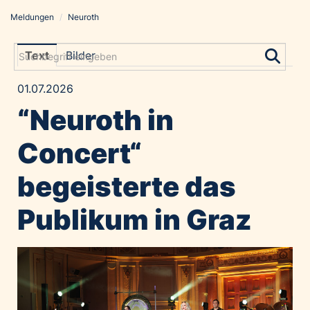
Meldungen
/
Neuroth
Meldungen
Grayling Agentur
Text
Bilder
ADVANTAGE AUSTRIA
01.07.2026
Alawyer
“Neuroth in
Amadeus Austrian Music Awards
Bolt
Concert“
Constantia Flexibles
begeisterte das
Costa Kreuzfahrten
Coveris
Publikum in Graz
Emirates
Expo 2025 Osaka
Financial Times
GE HealthCare