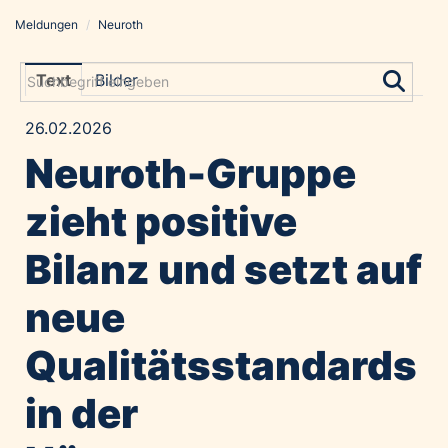
Meldungen
/
Neuroth
Meldungen
Grayling Agentur
Text
Bilder
ADVANTAGE AUSTRIA
26.02.2026
Alawyer
Neuroth-Gruppe
Amadeus Austrian Music Awards
Bolt
zieht positive
Constantia Flexibles
Bilanz und setzt auf
Costa Kreuzfahrten
Coveris
neue
Emirates
Qualitätsstandards
Expo 2025 Osaka
Financial Times
in der
GE HealthCare