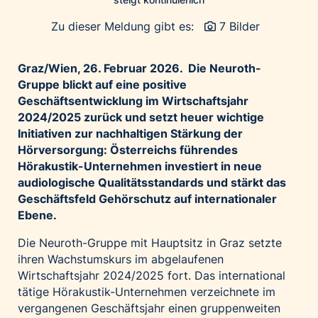
Palfinger AG
Zu dieser Meldung gibt es:
7 Bilder
Polestar
REXEL Austria
Graz/Wien, 26. Februar 2026. Die Neuroth-
Starbucks
Gruppe blickt auf eine positive
Geschäftsentwicklung im Wirtschaftsjahr
Superbrands Austria
2024/2025 zurück und setzt heuer wichtige
Tante Fanny
Initiativen zur nachhaltigen Stärkung der
Vollpension
Hörversorgung: Österreichs führendes
Hörakustik-Unternehmen investiert in neue
win2day
audiologische Qualitätsstandards und stärkt das
Wolt
Geschäftsfeld Gehörschutz auf internationaler
woom bikes
Ebene.
Kontakt
Die Neuroth-Gruppe mit Hauptsitz in Graz setzte
ihren Wachstumskurs im abgelaufenen
Wirtschaftsjahr 2024/2025 fort. Das international
tätige Hörakustik-Unternehmen verzeichnete im
vergangenen Geschäftsjahr einen gruppenweiten