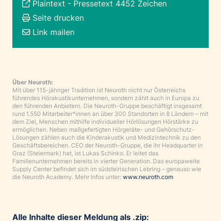
Plaintext
-
Pressetext 4452 Zeichen
Seite drucken
Link mailen
Über Neuroth:
Mit über 115-jähriger Tradition ist Neuroth nicht nur Österreichs
führendes Hörakustikunternehmen, sondern zählt auch in Europa zu
den führenden Anbietern. Die Neuroth-Gruppe beschäftigt insgesamt
rund 1.550 Mitarbeiter*innen an über 300 Standorten in 8 Ländern – mit
dem Ziel, Menschen mithilfe individueller Hörlösungen Hörstärke zu
ermöglichen. Neben maßgefertigten Hörgeräte- und Gehörschutz-
Lösungen zählen auch die Kinderakustik und Medizintechnik zu den
Geschäftsbereichen. CEO der Neuroth-Gruppe, die ihr Headquarter in
Graz (Steiermark) hat, ist Lukas Schinko. Er leitet das
Familienunternehmen bereits in vierter Generation. Das europaweite
Supply Center befindet sich im südsteirischen Lebring – genauso wie
die Neuroth Academy. Mehr Infos unter:
www.neuroth.com
Alle Inhalte dieser Meldung als .zip: