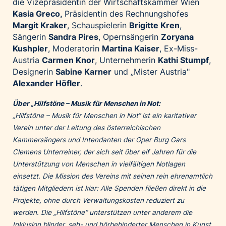
die Vizepräsidentin der Wirtschaftskammer Wien
Kasia Greco,
Präsidentin des Rechnungshofes
Margit Kraker
, Schauspielerin
Brigitte Kren
,
Sängerin
Sandra Pires
, Opernsängerin
Zoryana
Kushpler
, Moderatorin
Martina Kaiser
, Ex-Miss-
Austria
Carmen Knor
, Unternehmerin
Kathi Stumpf
,
Designerin
Sabine Karner
und „Mister Austria"
Alexander Höfler
.
Über „Hilfstöne – Musik für Menschen in Not:
„Hilfstöne – Musik für Menschen in Not“ ist ein karitativer
Verein unter der Leitung des österreichischen
Kammersängers und Intendanten der Oper Burg Gars
Clemens Unterreiner, der sich seit über elf Jahren für die
Unterstützung von Menschen in vielfältigen Notlagen
einsetzt. Die Mission des Vereins mit seinen rein ehrenamtlich
tätigen Mitgliedern ist klar: Alle Spenden fließen direkt in die
Projekte, ohne durch Verwaltungskosten reduziert zu
werden. Die „Hilfstöne“ unterstützen unter anderem die
Inklusion blinder, seh- und hörbehinderter Menschen in Kunst