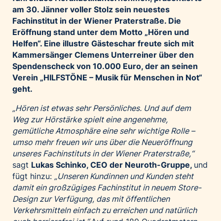
am 30. Jänner voller Stolz sein neuestes
Palfinger AG
Fachinstitut in der Wiener Praterstraße. Die
Polestar
Eröffnung stand unter dem Motto „Hören und
REXEL Austria
Helfen“. Eine illustre Gästeschar freute sich mit
Kammersänger Clemens Unterreiner über den
Starbucks
Spendenscheck von 10.000 Euro, der an seinen
Superbrands Austria
Verein „HILFSTÖNE – Musik für Menschen in Not“
Tante Fanny
geht.
Vollpension
„Hören ist etwas sehr Persönliches.
Und a
uf dem
win2day
Weg zur Hörstärke spielt eine angenehme,
gemütliche Atmosphäre eine sehr wichtige Rolle –
Wolt
umso mehr freuen wir uns über
die Neueröffnung
woom bikes
unseres Fachinstituts in der Wiener Praterstraße
,“
sagt
Lukas Schinko, CEO der Neuroth-Gruppe,
und
Kontakt
fügt hinzu:
„
Unseren Kundinnen und Kunden steht
damit ein großzügiges Fachinstitut in neuem Store-
Design zur Verfügung, das mit öffentlichen
Verkehrsmitteln einfach zu erreichen und natürlich