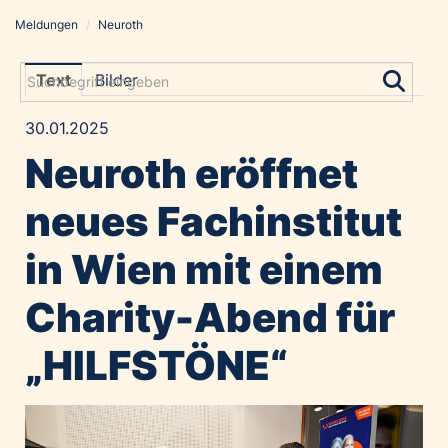
Meldungen
/
Neuroth
Meldungen
Grayling Agentur
Text
Bilder
ADVANTAGE AUSTRIA
30.01.2025
Alawyer
Neuroth eröffnet
Amadeus Austrian Music Awards
Bolt
neues Fachinstitut
Constantia Flexibles
in Wien mit einem
Costa Kreuzfahrten
Coveris
Charity-Abend für
Emirates
„HILFSTÖNE“
Expo 2025 Osaka
Financial Times
GE HealthCare