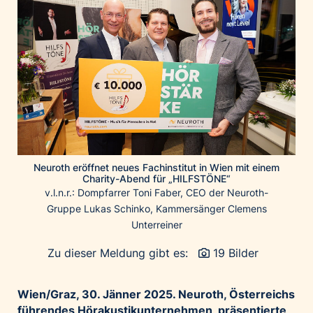
Home of Work
Huawei Consumer Business Group
IT:U
JP Immobilien
JYSK
Kroatische Zentrale für Tourismus
List Holding Gruppe
Marble House
Neuroth eröffnet neues Fachinstitut in Wien mit einem
Mediaplus
Charity-Abend für „HILFSTÖNE“
v.l.n.r.: Dompfarrer Toni Faber, CEO der Neuroth-
Microsoft
Gruppe Lukas Schinko, Kammersänger Clemens
Mondelēz Österreich
Unterreiner
Muse Electronics
Zu dieser Meldung gibt es:
19 Bilder
Neuroth
öbv – Österreichischer Bundesverlag
Wien/Graz, 30. Jänner 2025. Neuroth, Österreichs
Ökopharm
führendes Hörakustikunternehmen, präsentierte