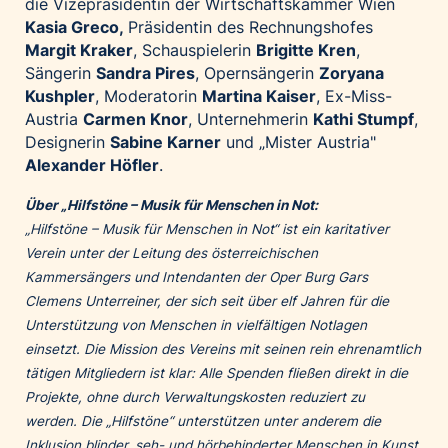
die Vizepräsidentin der Wirtschaftskammer Wien
Kasia Greco,
Präsidentin des Rechnungshofes
Margit Kraker
, Schauspielerin
Brigitte Kren
,
Sängerin
Sandra Pires
, Opernsängerin
Zoryana
Kushpler
, Moderatorin
Martina Kaiser
, Ex-Miss-
Austria
Carmen Knor
, Unternehmerin
Kathi Stumpf
,
Designerin
Sabine Karner
und „Mister Austria"
Alexander Höfler
.
Über „Hilfstöne – Musik für Menschen in Not:
„Hilfstöne – Musik für Menschen in Not“ ist ein karitativer
Verein unter der Leitung des österreichischen
Kammersängers und Intendanten der Oper Burg Gars
Clemens Unterreiner, der sich seit über elf Jahren für die
Unterstützung von Menschen in vielfältigen Notlagen
einsetzt. Die Mission des Vereins mit seinen rein ehrenamtlich
tätigen Mitgliedern ist klar: Alle Spenden fließen direkt in die
Projekte, ohne durch Verwaltungskosten reduziert zu
werden. Die „Hilfstöne“ unterstützen unter anderem die
Inklusion blinder, seh- und hörbehinderter Menschen in Kunst