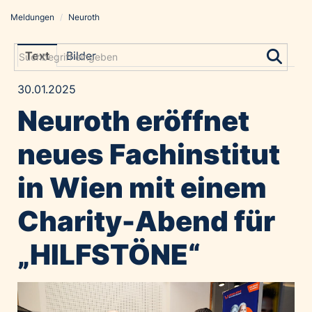
Meldungen
/
Neuroth
Meldungen
Grayling Agentur
Text
Bilder
ADVANTAGE AUSTRIA
30.01.2025
Alawyer
Neuroth eröffnet
Amadeus Austrian Music Awards
Bolt
neues Fachinstitut
Constantia Flexibles
in Wien mit einem
Costa Kreuzfahrten
Coveris
Charity-Abend für
Emirates
„HILFSTÖNE“
Expo 2025 Osaka
Financial Times
GE HealthCare