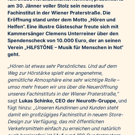
am 30. Jänner voller Stolz sein neuestes
Palfinger AG
Fachinstitut in der Wiener Praterstraße. Die
Polestar
Eröffnung stand unter dem Motto „Hören und
REXEL Austria
Helfen“. Eine illustre Gästeschar freute sich mit
Kammersänger Clemens Unterreiner über den
Starbucks
Spendenscheck von 10.000 Euro, der an seinen
Superbrands Austria
Verein „HILFSTÖNE – Musik für Menschen in Not“
Tante Fanny
geht.
Vollpension
„Hören ist etwas sehr Persönliches.
Und a
uf dem
win2day
Weg zur Hörstärke spielt eine angenehme,
gemütliche Atmosphäre eine sehr wichtige Rolle –
Wolt
umso mehr freuen wir uns über
die Neueröffnung
woom bikes
unseres Fachinstituts in der Wiener Praterstraße
,“
sagt
Lukas Schinko, CEO der Neuroth-Gruppe,
und
Kontakt
fügt hinzu:
„
Unseren Kundinnen und Kunden steht
damit ein großzügiges Fachinstitut in neuem Store-
Design zur Verfügung, das mit öffentlichen
Verkehrsmitteln einfach zu erreichen und natürlich