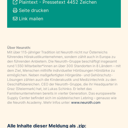
Plaintext
-
Pressetext 4452 Zeichen
Seite drucken
Link mailen
Über Neuroth:
Mit über 115-jähriger Tradition ist Neuroth nicht nur Österreichs
führendes Hörakustikunternehmen, sondern zählt auch in Europa zu
den führenden Anbietern. Die Neuroth-Gruppe beschäftigt insgesamt
rund 1.550 Mitarbeiter*innen an über 300 Standorten in 8 Ländern – mit
dem Ziel, Menschen mithilfe individueller Hörlösungen Hörstärke zu
ermöglichen. Neben maßgefertigten Hörgeräte- und Gehörschutz-
Lösungen zählen auch die Kinderakustik und Medizintechnik zu den
Geschäftsbereichen. CEO der Neuroth-Gruppe, die ihr Headquarter in
Graz (Steiermark) hat, ist Lukas Schinko. Er leitet das
Familienunternehmen bereits in vierter Generation. Das europaweite
Supply Center befindet sich im südsteirischen Lebring – genauso wie
die Neuroth Academy. Mehr Infos unter:
www.neuroth.com
Alle Inhalte dieser Meldung als .zip: