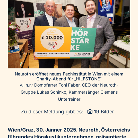
Home of Work
Huawei Consumer Business Group
IT:U
JP Immobilien
JYSK
Kroatische Zentrale für Tourismus
List Holding Gruppe
Marble House
Neuroth eröffnet neues Fachinstitut in Wien mit einem
Mediaplus
Charity-Abend für „HILFSTÖNE“
v.l.n.r.: Dompfarrer Toni Faber, CEO der Neuroth-
Microsoft
Gruppe Lukas Schinko, Kammersänger Clemens
Mondelēz Österreich
Unterreiner
Muse Electronics
Zu dieser Meldung gibt es:
19 Bilder
Neuroth
öbv – Österreichischer Bundesverlag
Wien/Graz, 30. Jänner 2025. Neuroth, Österreichs
Ökopharm
führendes Hörakustikunternehmen, präsentierte