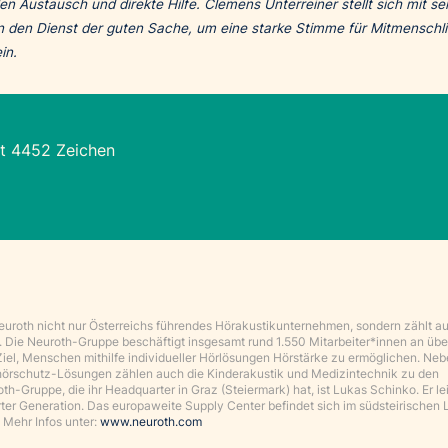
en Austausch und direkte Hilfe. Clemens Unterreiner stellt sich mit se
in den Dienst der guten Sache, um eine starke Stimme für Mitmenschli
ein.
t 4452 Zeichen
 Neuroth nicht nur Österreichs führendes Hörakustikunternehmen, sondern zählt au
. Die Neuroth-Gruppe beschäftigt insgesamt rund 1.550 Mitarbeiter*innen an üb
Ziel, Menschen mithilfe individueller Hörlösungen Hörstärke zu ermöglichen. Ne
hörschutz-Lösungen zählen auch die Kinderakustik und Medizintechnik zu den
-Gruppe, die ihr Headquarter in Graz (Steiermark) hat, ist Lukas Schinko. Er lei
rter Generation. Das europaweite Supply Center befindet sich im südsteirischen 
Mehr Infos unter:
www.neuroth.com