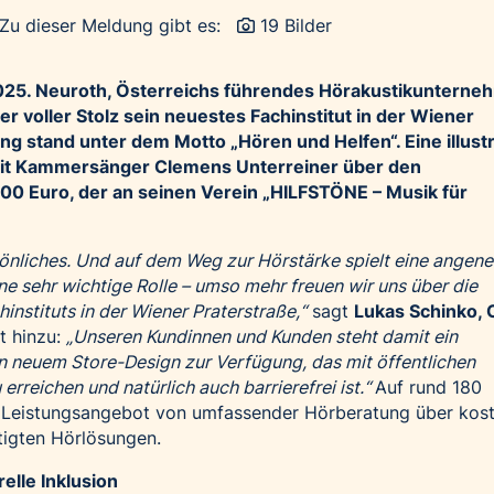
Zu dieser Meldung gibt es:
19 Bilder
025. Neuroth, Österreichs führendes Hörakustikunterne
r voller Stolz sein neuestes Fachinstitut in der Wiener
ng stand unter dem Motto „Hören und Helfen“. Eine illust
mit Kammersänger Clemens Unterreiner über den
0 Euro, der an seinen Verein „HILFSTÖNE – Musik für
önliches.
Und a
uf dem Weg zur Hörstärke spielt eine angen
e sehr wichtige Rolle – umso mehr freuen wir uns über
die
instituts in der Wiener Praterstraße
,“
sagt
Lukas Schinko, 
t hinzu:
„
Unseren Kundinnen und Kunden steht damit ein
in neuem Store-Design zur Verfügung, das mit öffentlichen
erreichen und natürlich auch barrierefrei ist.“
Auf rund 180
 Leistungsangebot von umfassender Hörberatung über kos
tigten Hörlösungen.
elle Inklusion