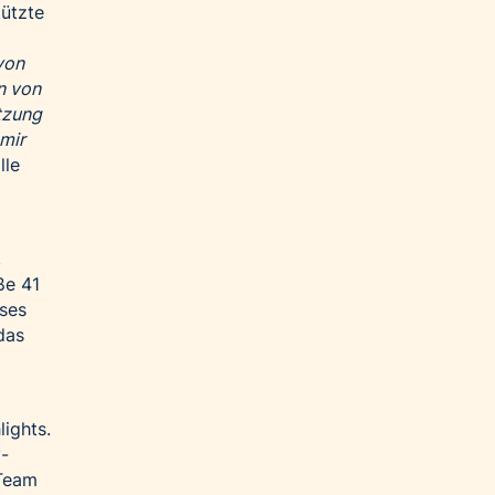
tützte
von
n von
tzung
mir
lle
,
ße 41
eses
das
ights.
y-
-Team