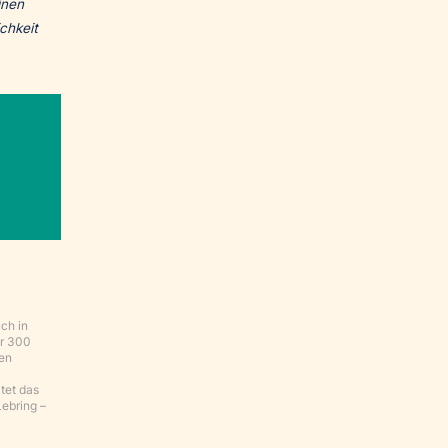
inen
chkeit
ch in
er 300
ben
tet das
Lebring –