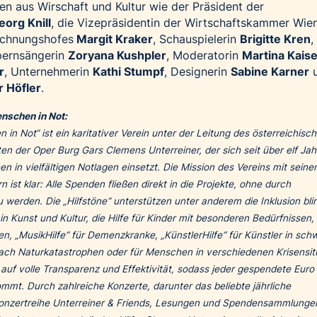
en aus Wirschaft und Kultur wie der Präsident der
eorg Knill
, die Vizepräsidentin der Wirtschaftskammer Wie
echnungshofes
Margit Kraker
, Schauspielerin
Brigitte Kren
,
pernsängerin
Zoryana Kushpler
, Moderatorin
Martina Kaise
r
, Unternehmerin
Kathi Stumpf
, Designerin
Sabine Karner
u
 Höfler
.
enschen in Not:
 in Not“ ist ein karitativer Verein unter der Leitung des österreichisc
 der Oper Burg Gars Clemens Unterreiner, der sich seit über elf Jah
 in vielfältigen Notlagen einsetzt. Die Mission des Vereins mit seinen
n ist klar: Alle Spenden fließen direkt in die Projekte, ohne durch
 werden. Die „Hilfstöne“ unterstützen unter anderem die Inklusion bli
 Kunst und Kultur, die Hilfe für Kinder mit besonderen Bedürfnissen, 
, „MusikHilfe“ für Demenzkranke, „KünstlerHilfe“ für Künstler in sch
 nach Naturkatastrophen oder für Menschen in verschiedenen Krisensit
uf volle Transparenz und Effektivität, sodass jeder gespendete Euro 
t. Durch zahlreiche Konzerte, darunter das beliebte jährliche
Konzertreihe Unterreiner & Friends, Lesungen und Spendensammlunge