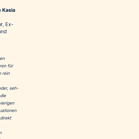
n
Kasia
r
, Ex-
nd
hen
ren für
 rein
nder, seh-
die
wierigen
uationen
direkt
n