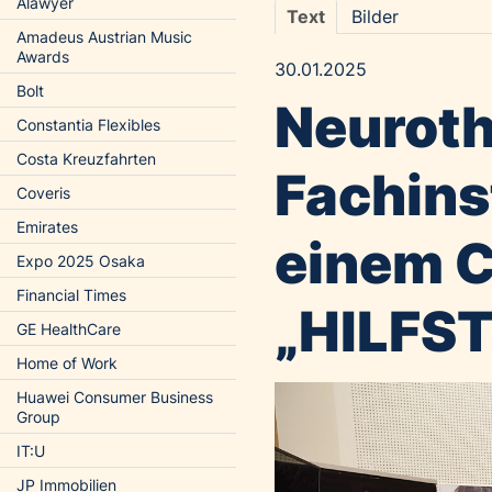
Alawyer
Text
Bilder
Amadeus Austrian Music
Awards
30.01.2025
Bolt
Neuroth
Constantia Flexibles
Costa Kreuzfahrten
Fachinst
Coveris
Emirates
einem C
Expo 2025 Osaka
Financial Times
„HILFS
GE HealthCare
Home of Work
Huawei Consumer Business
Group
IT:U
JP Immobilien