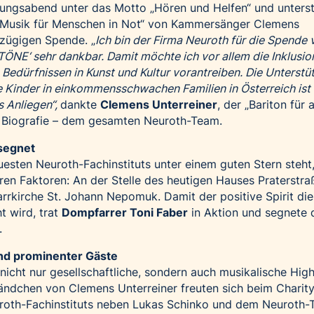
nungsabend unter das Motto „Hören und Helfen“ und unters
 Musik für Menschen in Not“ von Kammersänger Clemens
ßzügigen Spende. „
Ich bin der Firma Neuroth für die Spende 
TÖNE‘ sehr dankbar. Damit möchte ich vor allem die Inklusio
edürfnissen in Kunst und Kultur vorantreiben. Die Unterstü
e Kinder in einkommensschwachen Familien in Österreich ist 
s Anliegen“,
dankte
Clemens Unterreiner
, der „Bariton für a
ner Biografie – dem gesamten Neuroth-Team.
esegnet
esten Neuroth-Fachinstituts unter einem guten Stern steht
en Faktoren: An der Stelle des heutigen Hauses Praterstra
arrkirche St. Johann Nepomuk. Damit der positive Spirit di
t wird, trat
Dompfarrer Toni Faber
in Aktion und segnete 
.
und prominenter Gäste
icht nur gesellschaftliche, sondern auch musikalische Highl
ändchen von Clemens Unterreiner freuten sich beim Charit
roth-Fachinstituts neben Lukas Schinko und dem Neuroth