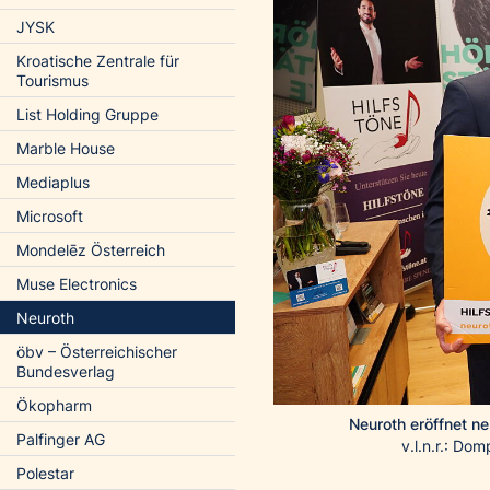
JYSK
Kroatische Zentrale für
Tourismus
List Holding Gruppe
Marble House
Mediaplus
Microsoft
Mondelēz Österreich
Muse Electronics
Neuroth
öbv – Österreichischer
Bundesverlag
Ökopharm
Neuroth eröffnet n
Palfinger AG
v.l.n.r.: D
Polestar