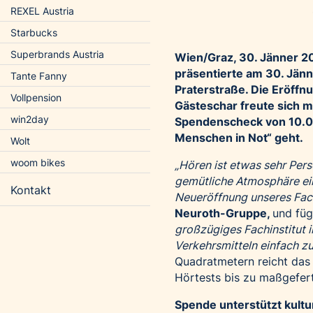
REXEL Austria
Starbucks
Superbrands Austria
Wien/Graz, 30. Jänner 2
präsentierte am 30. Jänne
Tante Fanny
Praterstraße. Die Eröffnu
Vollpension
Gästeschar freute sich 
win2day
Spendenscheck von 10.00
Menschen in Not“ geht.
Wolt
woom bikes
„Hören ist etwas sehr Pers
gemütliche Atmosphäre ein
Kontakt
Neueröffnung unseres Fach
Neuroth-Gruppe,
und füg
großzügiges Fachinstitut 
Verkehrsmitteln einfach zu 
Quadratmetern reicht das
Hörtests bis zu maßgefer
Spende unterstützt kultur