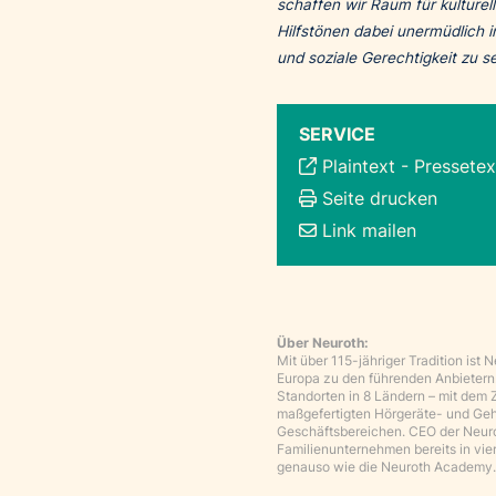
schaffen wir Raum für kulturell
Hilfstönen dabei unermüdlich 
und soziale Gerechtigkeit zu s
SERVICE
Plaintext
-
Pressetex
Seite drucken
Link mailen
Über Neuroth:
Mit über 115-jähriger Tradition ist
Europa zu den führenden Anbietern
Standorten in 8 Ländern – mit dem 
maßgefertigten Hörgeräte- und Ge
Geschäftsbereichen. CEO der Neuroth
Familienunternehmen bereits in vie
genauso wie die Neuroth Academy. 