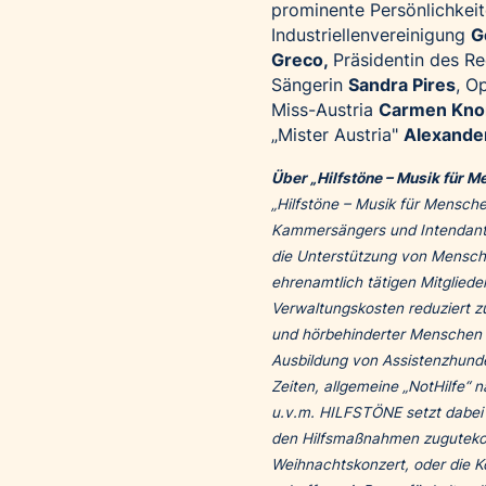
prominente Persönlichkeit
Industriellenvereinigung
G
Greco,
Präsidentin des R
Sängerin
Sandra Pires
, O
Miss-Austria
Carmen Kno
„Mister Austria"
Alexander
Über „Hilfstöne – Musik für M
„Hilfstöne – Musik für Menschen
Kammersängers und Intendanten
die Unterstützung von Menschen
ehrenamtlich tätigen Mitglieder
Verwaltungskosten reduziert zu
und hörbehinderter Menschen in
Ausbildung von Assistenzhunden
Zeiten, allgemeine „NotHilfe“
u.v.m. HILFSTÖNE setzt dabei a
den Hilfsmaßnahmen zugutekomm
Weihnachtskonzert, oder die 