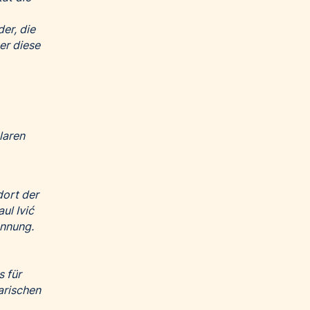
er, die
er diese
laren
dort der
ul Ivić
ennung.
s für
arischen