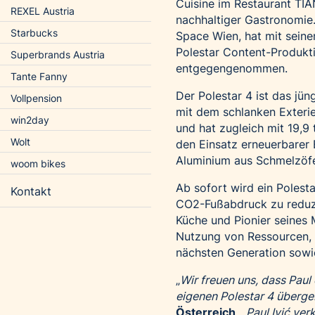
Cuisine im Restaurant TIA
REXEL Austria
nachhaltiger Gastronomie.
Starbucks
Space Wien, hat mit sein
Polestar Content-Produkt
Superbrands Austria
entgegengenommen.
Tante Fanny
Der Polestar 4 ist das jü
Vollpension
mit dem schlanken Exterieu
win2day
und hat zugleich mit 19,9
Wolt
den Einsatz erneuerbarer
Aluminium aus Schmelzöfe
woom bikes
Ab sofort wird ein Polesta
Kontakt
CO2-Fußabdruck zu reduzier
Küche und Pionier seines 
Nutzung von Ressourcen,
nächsten Generation sowi
„
Wir freuen uns, dass Paul 
eigenen Polestar 4 überg
Österreich
. „
Paul Ivić ve