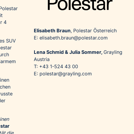
Polestar
it
r 4
Elisabeth Braun
, Polestar Österreich
E: elisabeth.braun@polestar.com
nes SUV
lestar
Lena Schmid & Julia Sommer,
Grayling
urch
Austria
ffarmem
T: +43 1-524 43 00
E: polestar@grayling.com
einen
schen
wusste
der
einen
star
ät die