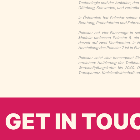
Technologie und der Ambition, den 
Göteborg, Schweden, und vertreibt 
In Österreich hat Polestar seinen
Beratung, Probefahrten und Fahrze
Polestar hat vier Fahrzeuge in sei
Modelle umfassen Polestar 6, ein 
derzeit auf zwei Kontinenten, in N
Herstellung des Polestar 7 ist in Eu
Polestar setzt sich konsequent fü
erreichen: Halbierung der Treibha
Wertschöpfungskette bis 2040. Di
Transparenz, Kreislaufwirtschaft un
GET IN TOU