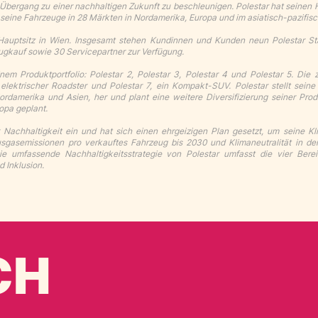
Übergang zu einer nachhaltigen Zukunft zu beschleunigen. Polestar hat seinen H
seine Fahrzeuge in 28 Märkten in Nordamerika, Europa und im asiatisch-pazifis
 Hauptsitz in Wien. Insgesamt stehen Kundinnen und Kunden neun Polestar St
ugkauf sowie 30 Servicepartner zur Verfügung.
nem Produktportfolio: Polestar 2, Polestar 3, Polestar 4 und Polestar 5. Die 
elektrischer Roadster und Polestar 7, ein Kompakt-SUV. Polestar stellt sein
ordamerika und Asien, her und plant eine weitere Diversifizierung seiner Prod
ropa geplant.
r Nachhaltigkeit ein und hat sich einen ehrgeizigen Plan gesetzt, um seine Kl
usgasemissionen pro verkauftes Fahrzeug bis 2030 und Klimaneutralität in d
e umfassende Nachhaltigkeitsstrategie von Polestar umfasst die vier Berei
d Inklusion.
CH