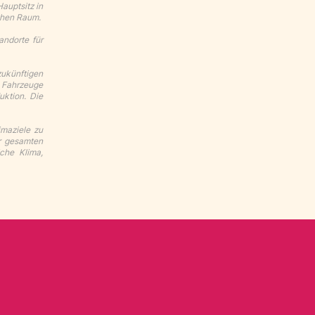
auptsitz in
chen Raum.
andorte für
zukünftigen
e Fahrzeuge
uktion. Die
imaziele zu
er gesamten
che Klima,