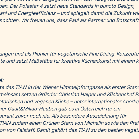
ben. Der Polestar 4 setzt neue Standards in puncto Design,
hl und Energieeffizienz – und spiegelt damit die Zukunft wid
öchten. Wir freuen uns, dass Paul als Partner und Botschaft
ungen und als Pionier für vegetarische Fine Dining-Konzepte
äste und setzt Maßstäbe für kreative Küchenkunst mit einem k
N:
e das TIAN in der Wiener Himmelpfortgasse als erster Stan
einsam setzen Gründer Christian Halper und Küchenchef Pa
tarischen und veganen Küche – unter internationaler Anerk
ier Gault&Millau-Hauben gab es in Österreich für ein
urant zuvor noch nie. Als besondere Auszeichnung für
 TIAN zudem einen Grünen Stern von Michelin sowie den Prei
ion von Falstaff. Damit gehört das TIAN zu den besten veget