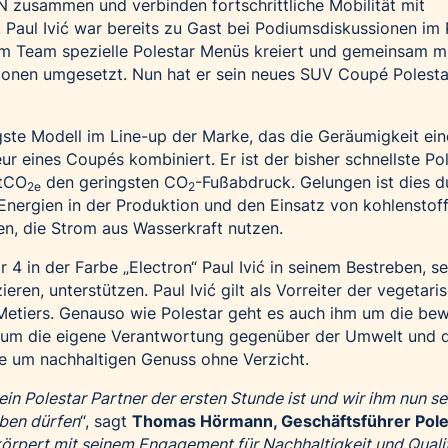
N zusammen und verbinden fortschrittliche Mobilität mit
 Paul Ivić war bereits zu Gast bei Podiumsdiskussionen im 
em Team spezielle Polestar Menüs kreiert und gemeinsam m
ionen umgesetzt. Nun hat er sein neues SUV Coupé Polesta
ngste Modell im Line-up der Marke, das die Geräumigkeit ei
r eines Coupés kombiniert. Er ist der bisher schnellste Po
 tCO
den geringsten CO
-Fußabdruck. Gelungen ist dies d
2e
2
 Energien in der Produktion und den Einsatz von kohlensto
n, die Strom aus Wasserkraft nutzen.
r 4 in der Farbe „Electron“ Paul Ivić in seinem Bestreben, s
en, unterstützen. Paul Ivić gilt als Vorreiter der vegetari
Metiers. Genauso wie Polestar geht es auch ihm um die be
 um die eigene Verantwortung gegenüber der Umwelt und 
e um nachhaltigen Genuss ohne Verzicht.
ein Polestar Partner der ersten Stunde ist und wir ihm nun s
eben dürfen
“, sagt
Thomas Hörmann, Geschäftsführer Pole
rkörpert mit seinem Engagement für Nachhaltigkeit und Qualit