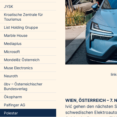
JYSK
Kroatische Zentrale für
Tourismus
List Holding Gruppe
Marble House
Mediaplus
Microsoft
Mondelēz Österreich
Muse Electronics
lin
Neuroth
öbv – Österreichischer
Bundesverlag
Ökopharm
WIEN, ÖSTERREICH – 7.
Palfinger AG
Ivić gehen den nächsten Sc
schwedischen Elektroauto
Polestar