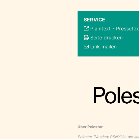
SERVICE
Plaintext
-
Pressetex
Seite drucken
Link mailen
Über Polestar
Polestar (Nasdaq: PSNY) ist die s