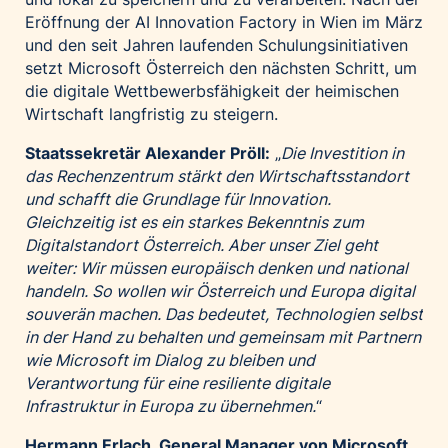
Palfinger AG
Eröffnung der AI Innovation Factory in Wien im März
und den seit Jahren laufenden Schulungsinitiativen
Polestar
setzt Microsoft Österreich den nächsten Schritt, um
REXEL Austria
die digitale Wettbewerbsfähigkeit der heimischen
Starbucks
Wirtschaft langfristig zu steigern.
Superbrands Austria
Staatssekretär Alexander Pröll:
„
Die Investition in
Tante Fanny
das Rechenzentrum stärkt den Wirtschaftsstandort
und schafft die Grundlage für Innovation.
Vollpension
Gleichzeitig ist es ein starkes Bekenntnis zum
win2day
Digitalstandort Österreich. Aber unser Ziel geht
weiter: Wir müssen europäisch denken und national
Wolt
handeln. So wollen wir Österreich und Europa digital
woom bikes
souverän machen. Das bedeutet, Technologien selbst
in der Hand zu behalten und gemeinsam mit Partnern
Kontakt
wie Microsoft im Dialog zu bleiben und
Verantwortung für eine resiliente digitale
Infrastruktur in Europa zu übernehmen.
“
Hermann Erlach, General Manager von Microsoft