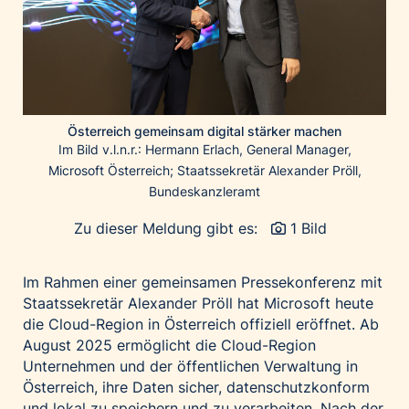
Home of Work
Huawei Consumer Business Group
IT:U
JP Immobilien
JYSK
Österreich gemeinsam digital stärker machen
Kroatische Zentrale für Tourismus
Im Bild v.l.n.r.: Hermann Erlach, General Manager,
Microsoft Österreich; Staatssekretär Alexander Pröll,
List Holding Gruppe
Bundeskanzleramt
Marble House
Zu dieser Meldung gibt es:
1 Bild
Mediaplus
Microsoft
Im Rahmen einer gemeinsamen Pressekonferenz mit
Mondelēz Österreich
Staatssekretär Alexander Pröll hat Microsoft heute
Muse Electronics
die Cloud-Region in Österreich offiziell eröffnet. Ab
Neuroth
August 2025 ermöglicht die Cloud-Region
Unternehmen und der öffentlichen Verwaltung in
öbv – Österreichischer Bundesverlag
Österreich, ihre Daten sicher, datenschutzkonform
Ökopharm
und lokal zu speichern und zu verarbeiten. Nach der