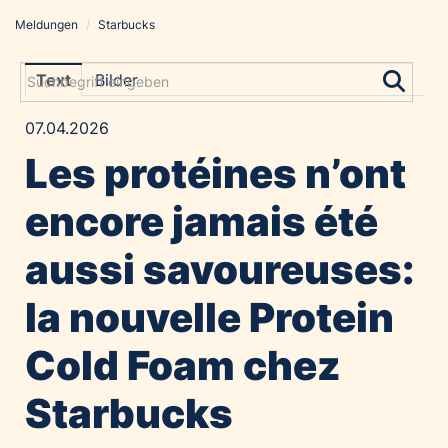
Meldungen
/
Starbucks
Meldungen
Grayling Agentur
Text
Bilder
ADVANTAGE AUSTRIA
07.04.2026
Alawyer
Les protéines n’ont
Amadeus Austrian Music Awards
Bolt
encore jamais été
Constantia Flexibles
aussi savoureuses:
Costa Kreuzfahrten
Coveris
la nouvelle Protein
Emirates
Cold Foam chez
Expo 2025 Osaka
Financial Times
Starbucks
GE HealthCare