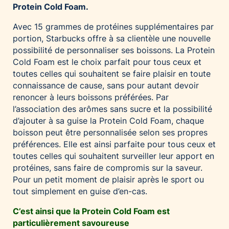
Protein Cold Foam.
Palfinger AG
Polestar
Avec 15 grammes de protéines supplémentaires par
portion, Starbucks offre à sa clientèle une nouvelle
REXEL Austria
possibilité de personnaliser ses boissons. La Protein
Starbucks
Cold Foam est le choix parfait pour tous ceux et
toutes celles qui souhaitent se faire plaisir en toute
Superbrands Austria
connaissance de cause, sans pour autant devoir
Tante Fanny
renoncer à leurs boissons préférées. Par
Vollpension
l’association des arômes sans sucre et la possibilité
d’ajouter à sa guise la Protein Cold Foam, chaque
win2day
boisson peut être personnalisée selon ses propres
Wolt
préférences. Elle est ainsi parfaite pour tous ceux et
woom bikes
toutes celles qui souhaitent surveiller leur apport en
protéines, sans faire de compromis sur la saveur.
Kontakt
Pour un petit moment de plaisir après le sport ou
tout simplement en guise d’en-cas.
C’est ainsi que la Protein Cold Foam est
particulièrement savoureuse