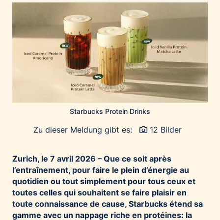
Home of Work
Huawei Consumer Business Group
IT:U
JP Immobilien
JYSK
Kroatische Zentrale für Tourismus
List Holding Gruppe
Marble House
Starbucks Protein Drinks
Mediaplus
Zu dieser Meldung gibt es:
12 Bilder
Microsoft
Mondelēz Österreich
Zurich
, le 7 avril 2026 – Que ce soit après
Muse Electronics
l’entraînement, pour faire le plein d’énergie au
quotidien ou tout simplement pour tous ceux et
Neuroth
toutes celles qui souhaitent se faire plaisir en
öbv – Österreichischer Bundesverlag
toute connaissance de cause, Starbucks étend sa
Ökopharm
gamme avec un nappage riche en protéines: la