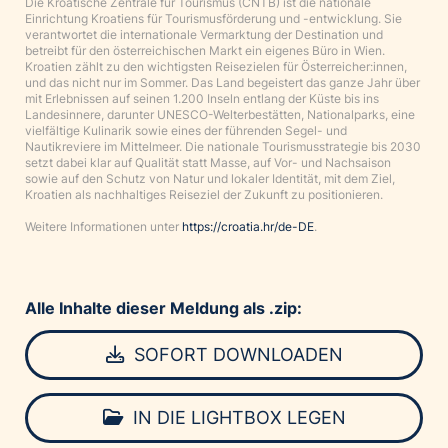
Die Kroatische Zentrale für Tourismus (CNTB) ist die nationale
Einrichtung Kroatiens für Tourismusförderung und -entwicklung. Sie
verantwortet die internationale Vermarktung der Destination und
betreibt für den österreichischen Markt ein eigenes Büro in Wien.
Kroatien zählt zu den wichtigsten Reisezielen für Österreicher:innen,
und das nicht nur im Sommer. Das Land begeistert das ganze Jahr über
mit Erlebnissen auf seinen 1.200 Inseln entlang der Küste bis ins
Landesinnere, darunter UNESCO-Welterbestätten, Nationalparks, eine
vielfältige Kulinarik sowie eines der führenden Segel- und
Nautikreviere im Mittelmeer. Die nationale Tourismusstrategie bis 2030
setzt dabei klar auf Qualität statt Masse, auf Vor- und Nachsaison
sowie auf den Schutz von Natur und lokaler Identität, mit dem Ziel,
Kroatien als nachhaltiges Reiseziel der Zukunft zu positionieren.
Weitere Informationen unter
https://croatia.hr/de-DE
.
Alle Inhalte dieser Meldung als .zip:
SOFORT DOWNLOADEN
IN DIE LIGHTBOX LEGEN