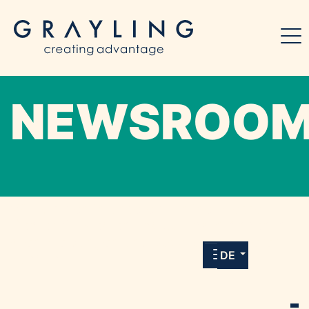
NEWSROO
Willkommen in unserem Online-Presse-
Center für Medien und Journalist*innen mit
allen Meldungen und Downloads unserer
DE
Kunden.