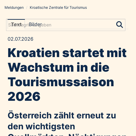
Meldungen
/
Kroatische Zentrale für Tourismus
Meldungen
Grayling Agentur
Text
Bilder
ADVANTAGE AUSTRIA
02.07.2026
Alawyer
Kroatien startet mit
Amadeus Austrian Music Awards
Bolt
Wachstum in die
Constantia Flexibles
Tourismussaison
Costa Kreuzfahrten
Coveris
2026
Emirates
Expo 2025 Osaka
Österreich zählt erneut zu
Financial Times
den wichtigsten
GE HealthCare