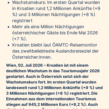
Wachstumskurs: Im ersten Quartal wurden
Palfinger AG
in Kroatien rund 1,2 Millionen Ankünfte (+9
Polestar
%) und 3 Millionen Nächtigungen (+8 %)
REXEL Austria
registriert
Mehr als eine Million Nächtigungen
Starbucks
österreichischer Gäste bis Ende Mai 2026
Superbrands Austria
(+7 %).
Tante Fanny
Kroatien bleibt laut ÖAMTC-Reisemonitor
Vollpension
das zweitbeliebteste Auslandsreiseziel der
Österreicher:innen.
win2day
Wien, 02. Juli 2026 – Kroatien ist mit einem
Wolt
deutlichen Wachstum in das Tourismusjahr 2026
woom bikes
gestartet. Auch in Österreich setzt sich der
Wachstumskurs fort. Im ersten Quartal wurden
Kontakt
landesweit rund 1,2 Millionen Ankünfte (+9 %) und
3 Millionen Nächtigungen (+8 %) registriert. Die
Einnahmen aus dem internationalen Tourismus
stiegen auf 945,2 Millionen Euro (+9,2 %). Auch