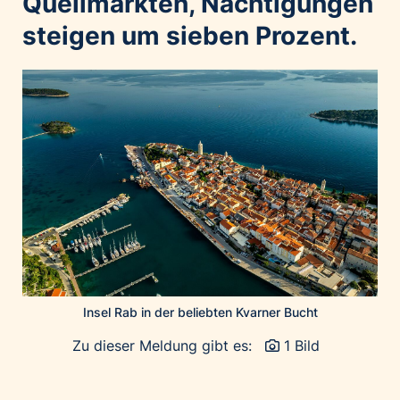
Quellmärkten, Nächtigungen
Home of Work
steigen um sieben Prozent.
Huawei Consumer Business Group
IT:U
JP Immobilien
JYSK
Kroatische Zentrale für Tourismus
List Holding Gruppe
Marble House
Mediaplus
Microsoft
Mondelēz Österreich
Muse Electronics
Insel Rab in der beliebten Kvarner Bucht
Neuroth
Zu dieser Meldung gibt es:
1 Bild
öbv – Österreichischer Bundesverlag
Ökopharm