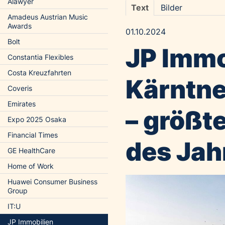
Alawyer
Text
Bilder
Amadeus Austrian Music
Awards
01.10.2024
Bolt
JP Immo
Constantia Flexibles
Costa Kreuzfahrten
Kärntne
Coveris
Emirates
– größt
Expo 2025 Osaka
Financial Times
des Jah
GE HealthCare
Home of Work
Huawei Consumer Business
Group
IT:U
JP Immobilien