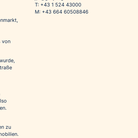
T: +43 1 524 43000
M: +43 664 60508846
enmarkt,
s von
wurde,
straße
n
lso
en.
en zu
obilien.