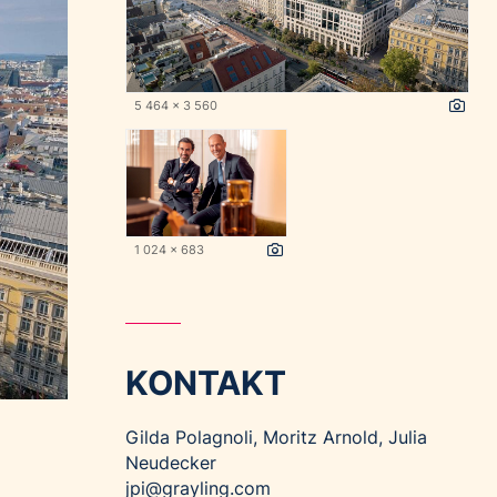
5 464 x 3 560
1 024 x 683
KONTAKT
Gilda Polagnoli, Moritz Arnold, Julia
Neudecker
jpi@grayling.com