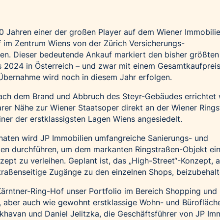
30 Jahren einer der großen Player auf dem Wiener Immobili
f im Zentrum Wiens von der Zürich Versicherungs-
ben. Dieser bedeutende Ankauf markiert den bisher größten
s 2024 in Österreich – und zwar mit einem Gesamtkaufprei
 Übernahme wird noch in diesem Jahr erfolgen.
ach dem Brand und Abbruch des Steyr-Gebäudes errichtet 
barer Nähe zur Wiener Staatsoper direkt an der Wiener Ring
iner der erstklassigsten Lagen Wiens angesiedelt.
aten wird JP Immobilien umfangreiche Sanierungs- und
n durchführen, um dem markanten Ringstraßen-Objekt ei
ept zu verleihen. Geplant ist, das „High-Street“-Konzept, a
straßenseitige Zugänge zu den einzelnen Shops, beizubehalt
Kärntner-Ring-Hof unser Portfolio im Bereich Shopping und
, aber auch wie gewohnt erstklassige Wohn- und Bürofläch
Akhavan und Daniel Jelitzka, die Geschäftsführer von JP Imm