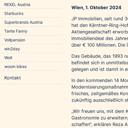
REXEL Austria
Wien, 1. Oktober 2024
Starbucks
JP Immobilien, seit rund 
Superbrands Austria
hat den Kärntner-Ring-Ho
Tante Fanny
Aktiengesellschaft erwor
Immobiliendeal des Jahre
Vollpension
über € 100 Millionen. Die
win2day
Das Gebäude, das 1993 n
Wolt
befindet sich in unmittel
woom bikes
gelegen und ist damit in e
Kontakt
In den kommenden 14 Mon
Modernisierungsmaßnahme
frisches, zeitgemäßes Konz
zukünftig ausschließlich 
„Wir freuen uns, mit dem 
Gastronomie zu erweitern
schaffen“, erklären Reza 