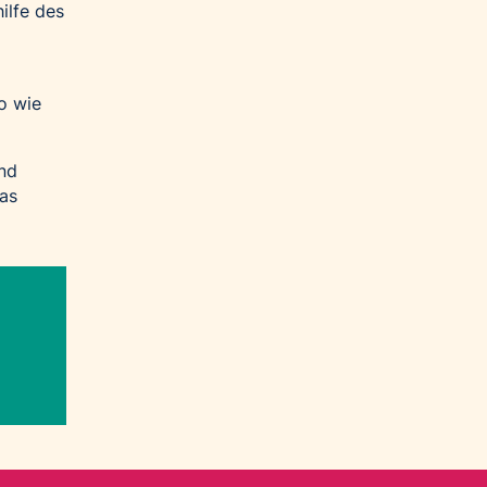
hilfe des
o wie
und
das