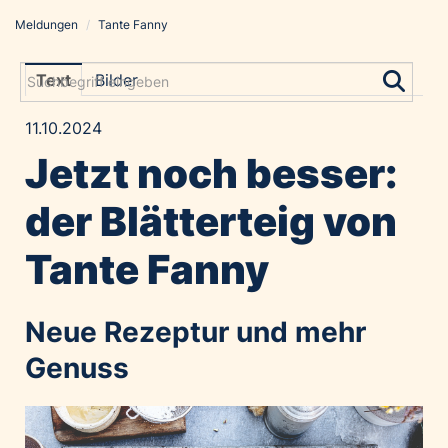
Meldungen
/
Tante Fanny
Meldungen
Grayling Agentur
Text
Bilder
ADVANTAGE AUSTRIA
11.10.2024
Alawyer
Jetzt noch besser:
Amadeus Austrian Music Awards
Bolt
der Blätterteig von
Constantia Flexibles
Tante Fanny
Costa Kreuzfahrten
Coveris
Neue Rezeptur und mehr
Emirates
Expo 2025 Osaka
Genuss
Financial Times
GE HealthCare