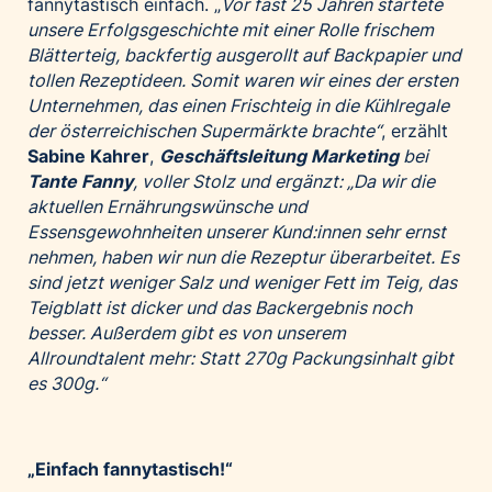
fannytastisch einfach. „
Vor fast 25 Jahren startete
Palfinger AG
unsere Erfolgsgeschichte mit einer Rolle frischem
Blätterteig, backfertig ausgerollt auf Backpapier und
Polestar
tollen Rezeptideen. Somit waren wir eines der ersten
REXEL Austria
Unternehmen, das einen Frischteig in die Kühlregale
Starbucks
der österreichischen Supermärkte brachte“
, erzählt
Sabine Kahrer
,
Geschäftsleitung Marketing
bei
Superbrands Austria
Tante Fanny
, voller Stolz und ergänzt: „Da wir die
Tante Fanny
aktuellen Ernährungswünsche und
Vollpension
Essensgewohnheiten unserer Kund:innen sehr ernst
nehmen, haben wir nun die Rezeptur überarbeitet. Es
win2day
sind jetzt weniger Salz und weniger Fett im Teig, das
Wolt
Teigblatt ist dicker und das Backergebnis noch
woom bikes
besser. Außerdem gibt es von unserem
Allroundtalent mehr: Statt 270g Packungsinhalt gibt
Kontakt
es 300g.“
„Einfach fannytastisch!“