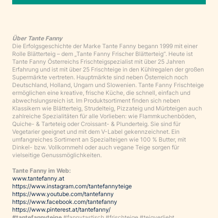
Über Tante Fanny
Die Erfolgsgeschichte der Marke Tante Fanny begann 1999 mit einer
Rolle Blätterteig – dem „Tante Fanny Frischer Blätterteig“. Heute ist
Tante Fanny Österreichs Frischteigspezialist mit über 25 Jahren
Erfahrung und ist mit über 25 Frischteige in den Kühlregalen der großen
Supermärkte vertreten. Hauptmärkte sind neben Österreich noch
Deutschland, Holland, Ungarn und Slowenien. Tante Fanny Frischteige
ermöglichen eine kreative, frische Küche, die schnell, einfach und
abwechslungsreich ist. Im Produktsortiment finden sich neben
Klassikern wie Blätterteig, Strudelteig, Pizzateig und Mürbteigen auch
zahlreiche Spezialitäten für alle Vorlieben: wie Flammkuchenböden,
Quiche- & Tarteteig oder Croissant- & Plunderteig. Sie sind für
Vegetarier geeignet und mit dem V-Label gekennzeichnet. Ein
umfangreiches Sortiment an Spezialteigen wie 100 % Butter, mit
Dinkel- bzw. Vollkornmehl oder auch vegane Teige sorgen für
vielseitige Genussmöglichkeiten.
Tante Fanny im Web:
www.tantefanny.at
https://www.instagram.com/tantefannyteige
https://www.youtube.com/tantefanny
https://www.facebook.com/tantefanny
https://www.pinterest.at/tantefanny/
#tantefannyteige
#fannytastisch #frischteige #teigverliebt