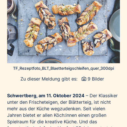
Home of Work
Huawei Consumer Business Group
IT:U
JP Immobilien
JYSK
Kroatische Zentrale für Tourismus
List Holding Gruppe
Marble House
TF_Rezeptfoto_BLT_Blaetterteigschleifen_quer_300dpi
Mediaplus
Zu dieser Meldung gibt es:
9 Bilder
Microsoft
Mondelēz Österreich
Schwertberg, am 11. Oktober 2024
– Der Klassiker
Muse Electronics
unter den Frischeteigen, der Blätterteig, ist nicht
Neuroth
mehr aus der Küche wegzudenken. Seit vielen
Jahren bietet er allen Köch:innen einen großen
öbv – Österreichischer Bundesverlag
Spielraum für die kreative Küche. Und das
Ökopharm