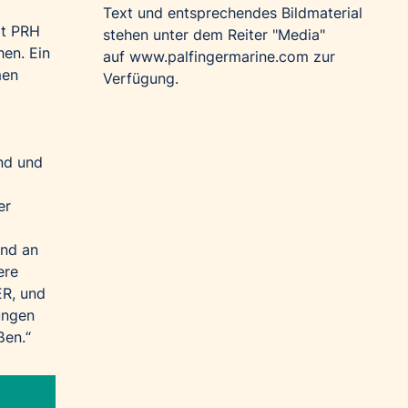
Text und entsprechendes Bildmaterial
it PRH
stehen unter dem Reiter "Media"
en. Ein
auf
www.palfingermarine.com
zur
men
Verfügung.
nd und
er
und an
ere
ER, und
ungen
ßen.“