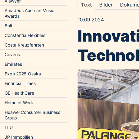
Alawyer
Text
Bilder
Dokume
Amadeus Austrian Music
Awards
10.09.2024
Bolt
Innovat
Constantia Flexibles
Costa Kreuzfahrten
Technol
Coveris
Emirates
Expo 2025 Osaka
Financial Times
GE HealthCare
Home of Work
Huawei Consumer Business
Group
IT:U
JP Immobilien