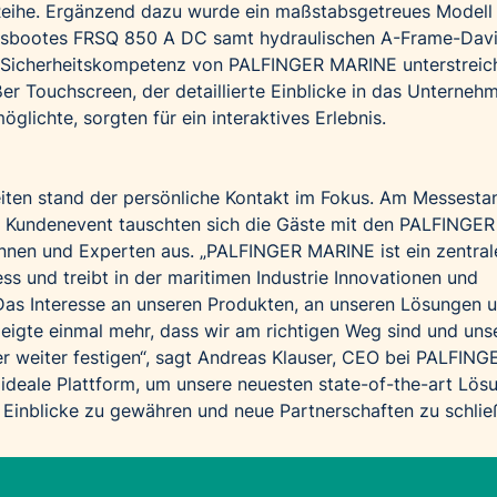
eihe. Ergänzend dazu wurde ein maßstabsgetreues Modell
ftsbootes FRSQ 850 A DC samt hydraulischen A-Frame-Dav
ie Sicherheitskompetenz von PALFINGER MARINE unterstreich
er Touchscreen, der detaillierte Einblicke in das Unterneh
glichte, sorgten für ein interaktives Erlebnis.
iten stand der persönliche Kontakt im Fokus. Am Messesta
n Kundenevent tauschten sich die Gäste mit den PALFINGER
nnen und Experten aus. „PALFINGER MARINE ist ein zentral
ss und treibt in der maritimen Industrie Innovationen und
Das Interesse an unseren Produkten, an unseren Lösungen 
eigte einmal mehr, dass wir am richtigen Weg sind und uns
er weiter festigen“, sagt Andreas Klauser, CEO bei PALFING
ideale Plattform, um unsere neuesten state-of-the-art Lös
e Einblicke zu gewähren und neue Partnerschaften zu schlie