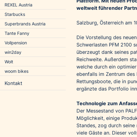
Plattform. Mit neuen Pro
REXEL Austria
weltweit führender Part
Starbucks
Salzburg, Österreich am 
Superbrands Austria
Tante Fanny
Die Vorstellung des neu
Vollpension
Schwerlasten PFM 2100 so
überzeugt dank seines pat
win2day
Reichweite. Außerdem sta
Wolt
welche durch ein optimier
woom bikes
ebenfalls im Zentrum des 
Rettungsboote, die in pun
Kontakt
ergänzte das Portfolio in
Technologie zum Anfass
Der Messestand von PALF
Möglichkeit, einige Produ
Standes, zog durch seine 
viele Gäste an. Dieser vol