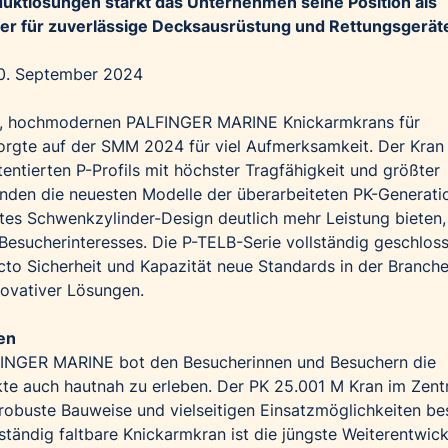
duktlösungen stärkt das Unternehmen seine Position als
ner für zuverlässige Decksausrüstung und Rettungsgerät
10. September 2024
en, hochmodernen PALFINGER MARINE Knickarmkrans für
rgte auf der SMM 2024 für viel Aufmerksamkeit. Der Kran
entierten P-Profils mit höchster Tragfähigkeit und größter
nden die neuesten Modelle der überarbeiteten PK-Generati
tes Schwenkzylinder-Design deutlich mehr Leistung bieten,
Besucherinteresses. Die P-TELB-Serie vollständig geschlos
cto Sicherheit und Kapazität neue Standards in der Branche
novativer Lösungen.
en
INGER MARINE bot den Besucherinnen und Besuchern die
kte auch hautnah zu erleben. Der PK 25.001 M Kran im Zen
robuste Bauweise und vielseitigen Einsatzmöglichkeiten b
lständig faltbare Knickarmkran ist die jüngste Weiterentwic