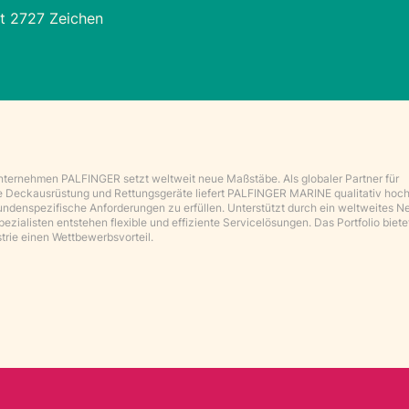
t 2727 Zeichen
ternehmen PALFINGER setzt weltweit neue Maßstäbe. Als globaler Partner für
 Deckausrüstung und Rettungsgeräte liefert PALFINGER MARINE qualitativ hoc
undenspezifische Anforderungen zu erfüllen. Unterstützt durch ein weltweites 
pezialisten entstehen flexible und effiziente Servicelösungen. Das Portfolio biet
trie einen Wettbewerbsvorteil.