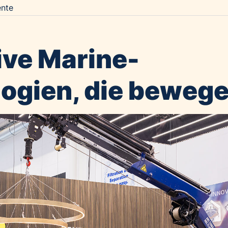
nte
ive Marine-
ogien, die beweg