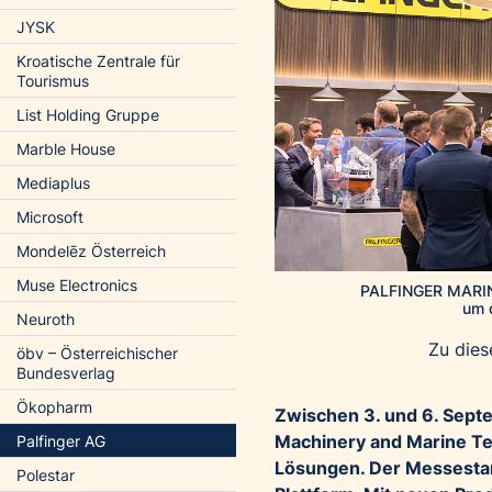
JYSK
Kroatische Zentrale für
Tourismus
List Holding Gruppe
Marble House
Mediaplus
Microsoft
Mondelēz Österreich
Muse Electronics
PALFINGER MARINE
um 
Neuroth
Zu dies
öbv – Österreichischer
Bundesverlag
Ökopharm
Zwischen 3. und 6. Sept
Machinery and Marine Te
Palfinger AG
Lösungen. Der Messestand
Polestar