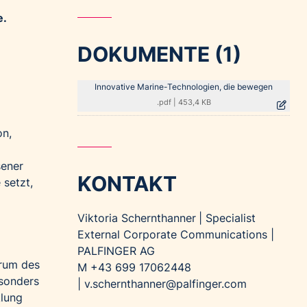
e.
DOKUMENTE (1)
Innovative Marine-Technologien, die bewegen
.pdf
|
453,4 KB
on,
sener
KONTAKT
 setzt,
Viktoria Schernthanner
|
Specialist
External Corporate Communications
|
PALFINGER AG
trum des
M
+43 699 17062448
esonders
|
v.schernthanner@palfinger.com
klung