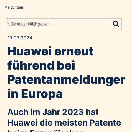
Meldungen
/
Meldungen
Grayling Agentur
Text
Bilder
ADVANTAGE AUSTRIA
19.03.2024
Alawyer
Huawei erneut
Amadeus Austrian Music Awards
Bolt
führend bei
Constantia Flexibles
Patentanmeldungen
Costa Kreuzfahrten
Coveris
in Europa
Emirates
Expo 2025 Osaka
Auch im Jahr 2023 hat
Financial Times
Huawei die meisten Patente
GE HealthCare