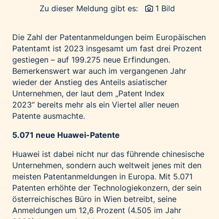
Zu dieser Meldung gibt es:
1 Bild
Palfinger AG
Polestar
Die Zahl der Patentanmeldungen beim Europäischen
REXEL Austria
Patentamt ist 2023 insgesamt um fast drei Prozent
Starbucks
gestiegen – auf 199.275 neue Erfindungen.
Bemerkenswert war auch im vergangenen Jahr
Superbrands Austria
wieder der Anstieg des Anteils asiatischer
Tante Fanny
Unternehmen, der laut dem
„Patent Index
Vollpension
2023“
bereits mehr als ein Viertel aller neuen
Patente ausmachte.
win2day
Wolt
5.071 neue Huawei-Patente
woom bikes
Huawei ist dabei nicht nur das führende chinesische
Unternehmen, sondern auch weltweit jenes mit den
Kontakt
meisten Patentanmeldungen in Europa. Mit 5.071
Patenten erhöhte der Technologiekonzern, der sein
österreichisches Büro in Wien betreibt, seine
Anmeldungen um 12,6 Prozent (4.505 im Jahr