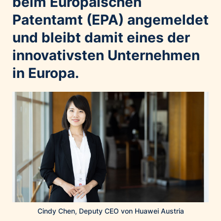
beim Europäischen
Home of Work
Patentamt (EPA) angemeldet
Huawei Consumer Business Group
IT:U
und bleibt damit eines der
JP Immobilien
innovativsten Unternehmen
JYSK
in Europa.
Kroatische Zentrale für Tourismus
List Holding Gruppe
Marble House
Mediaplus
Microsoft
Mondelēz Österreich
Muse Electronics
Neuroth
öbv – Österreichischer Bundesverlag
Cindy Chen, Deputy CEO von Huawei Austria
Ökopharm