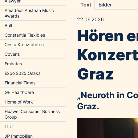
Alawyer
Text
Bilder
Amadeus Austrian Music
Awards
22.06.2026
Bolt
Hören e
Constantia Flexibles
Costa Kreuzfahrten
Konzert
Coveris
Emirates
Graz
Expo 2025 Osaka
Financial Times
GE HealthCare
„Neuroth in Co
Home of Work
Graz.
Huawei Consumer Business
Group
IT:U
JP Immobilien