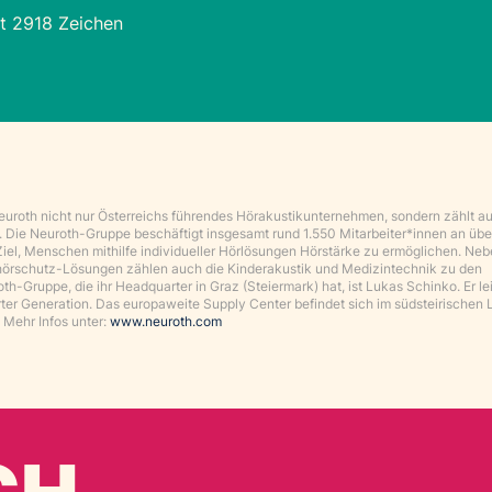
t 2918 Zeichen
 Neuroth nicht nur Österreichs führendes Hörakustikunternehmen, sondern zählt au
. Die Neuroth-Gruppe beschäftigt insgesamt rund 1.550 Mitarbeiter*innen an üb
Ziel, Menschen mithilfe individueller Hörlösungen Hörstärke zu ermöglichen. Ne
hörschutz-Lösungen zählen auch die Kinderakustik und Medizintechnik zu den
-Gruppe, die ihr Headquarter in Graz (Steiermark) hat, ist Lukas Schinko. Er lei
rter Generation. Das europaweite Supply Center befindet sich im südsteirischen 
Mehr Infos unter:
www.neuroth.com