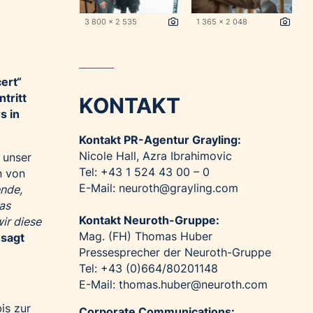
3 800 x 2 535
1 365 x 2 048
ert“
ntritt
KONTAKT
s in
Kontakt PR-Agentur Grayling:
Nicole Hall, Azra Ibrahimovic
 unser
Tel: +43 1 524 43 00 – 0
n von
E-Mail:
neuroth@grayling.com
ende,
as
Kontakt Neuroth-Gruppe:
ir diese
Mag. (FH) Thomas Huber
sagt
Pressesprecher der Neuroth-Gruppe
Tel: +43 (0)664/80201148
E-Mail:
thomas.huber@neuroth.com
is zur
Corporate Communications: