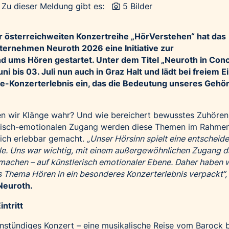
Zu dieser Meldung gibt es:
5 Bilder
r österreichweiten Konzertreihe „HörVerstehen“ hat das
ternehmen Neuroth 2026 eine Initiative zur
d ums Hören gestartet. Unter dem Titel „Neuroth in Conc
i bis 03. Juli nun auch in Graz Halt und lädt bei freiem Ei
e-Konzerterlebnis ein, das die Bedeutung unseres Gehör
n wir Klänge wahr? Und wie bereichert bewusstes Zuhören
erisch-emotionalen Zugang werden diese Themen im Rahme
eich erlebbar gemacht.
„Unser Hörsinn spielt eine entscheid
lle. Uns war wichtig, mit einem außergewöhnlichen Zugang d
achen – auf künstlerisch emotionaler Ebene. Daher haben w
as Thema Hören in ein besonderes Konzerterlebnis verpackt“,
Neuroth.
ntritt
einstündiges Konzert – eine musikalische Reise vom Barock b