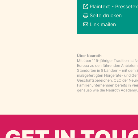
Plaintext
-
Pressetex
Seite drucken
Link mailen
Über Neuroth:
Mit über 115-jähriger Tradition ist
Europa zu den führenden Anbietern
Standorten in 8 Ländern – mit dem 
maßgefertigten Hörgeräte- und Ge
Geschäftsbereichen. CEO der Neuroth
Familienunternehmen bereits in vie
genauso wie die Neuroth Academy. 