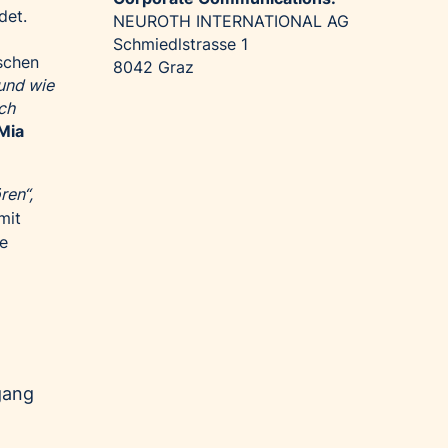
det.
NEUROTH INTERNATIONAL AG
Schmiedlstrasse 1
ischen
8042 Graz
 und wie
ich
Mia
ren“,
mit
e
gang