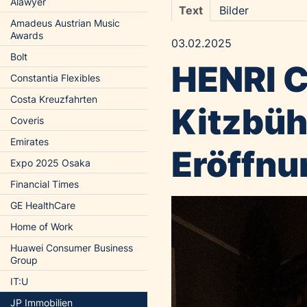
Alawyer
Text
Bilder
Amadeus Austrian Music
Awards
03.02.2025
Bolt
HENRI 
Constantia Flexibles
Costa Kreuzfahrten
Kitzbüh
Coveris
Emirates
Eröffnu
Expo 2025 Osaka
Financial Times
GE HealthCare
Home of Work
Huawei Consumer Business
Group
IT:U
JP Immobilien