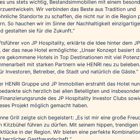
 es uns stets wichtig, Bestandsimmobilien mit einem besond
rzuentwickeln. Wir verbinden das Beste aus Tradition und
nliche Standorte zu schaffen, die nicht nur in die Region 
rn. So hauchen wir im Sinne der Nachhaltigkeit einzigartig
 gestalten sie für die Zukunft.“
tsführer von JP Hospitality, erklärte die Idee hinter dem JP
, der das neue Hotel ermöglichte: „Unser Konzept basiert d
re gekommene Hotels in Top Destinationen mit viel Potenzi
menarbeit mit starken Partnern wie HENRI neu zu beleben. 
ür Investoren, Betreiber, die Stadt und natürlich die Gäste.“
 HENRI Gruppe und JP Immobilien erstrahlt das Hotel nun
edankte sich herzlich bei allen Beteiligten und insbesonder
 Finanzierungsrunde des JP Hospitality Investor Clubs sow
dieses Projekt möglich gemacht haben.
ne Grill zeigte sich begeistert: „Es ist mir eine große Freu
in Kitzbühel führen zu dürfen. Mit seinem hippen, trendigen
rktlücke in der Region. Wir bieten eine perfekte Kombinatio
d herzlicher Gastfreundschaft.“