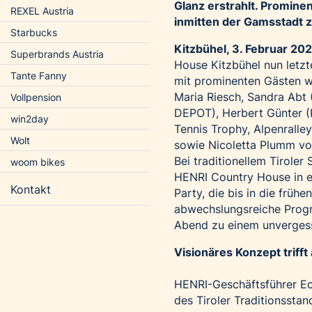
Glanz erstrahlt. Promin
REXEL Austria
inmitten der Gamsstadt z
Starbucks
Kitzbühel, 3. Februar 20
Superbrands Austria
House Kitzbühel nun letzte
Tante Fanny
mit prominenten Gästen w
Maria Riesch, Sandra Abt 
Vollpension
DEPOT), Herbert Günter (K
win2day
Tennis Trophy, Alpenrall
Wolt
sowie Nicoletta Plumm von
Bei traditionellem Tirole
woom bikes
HENRI Country House in e
Kontakt
Party, die bis in die fr
abwechslungsreiche Prog
Abend zu einem unvergess
Visionäres Konzept trifft 
HENRI-Geschäftsführer Ec
des Tiroler Traditionssta