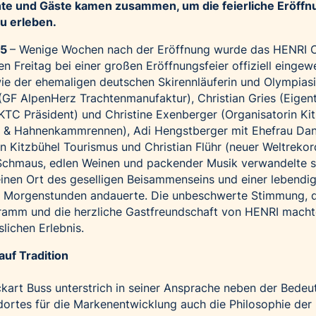
ente und Gäste kamen zusammen, um die feierliche Eröffn
u erleben.
25
– Wenige Wochen nach der Eröffnung wurde das HENRI 
n Freitag bei einer großen Eröffnungsfeier offiziell eingewe
ie der ehemaligen deutschen Skirennläuferin und Olympiasi
(GF AlpenHerz Trachtenmanufaktur), Christian Gries (Eige
TC Präsident) und Christine Exenberger (Organisatorin Ki
ey & Hahnenkammrennen), Adi Hengstberger mit Ehefrau Dan
 Kitzbühel Tourismus und Christian Flühr (neuer Weltrekord
r Schmaus, edlen Weinen und packender Musik verwandelte s
inen Ort des geselligen Beisammenseins und einer lebendi
ühen Morgenstunden andauerte. Die unbeschwerte Stimmung, 
ramm und die herzliche Gastfreundschaft von HENRI mach
lichen Erlebnis.
auf Tradition
kart Buss unterstrich in seiner Ansprache neben der Bedeu
ndortes für die Markenentwicklung auch die Philosophie der