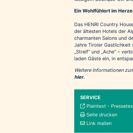
Ein Wohlfühlort im Herze
Das HENRI Country House 
der ältesten Hotels der Al
charmanten Salons und d
Jahre Tiroler Gastlichkeit
„Streif“ und „Ache“ – ver
laden Gäste ein, in entspa
Weitere Informationen zu
hier.
SERVICE
Plaintext
-
Pressetex
Seite drucken
Link mailen