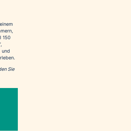
 einem
mmern,
l 150
,
t und
rleben.
den Sie