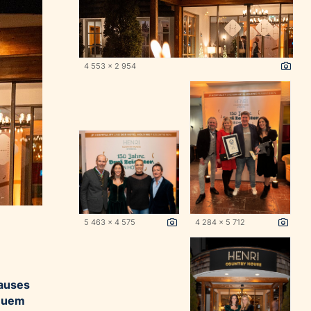
4 553 x 2 954
5 463 x 4 575
4 284 x 5 712
Hauses
neuem