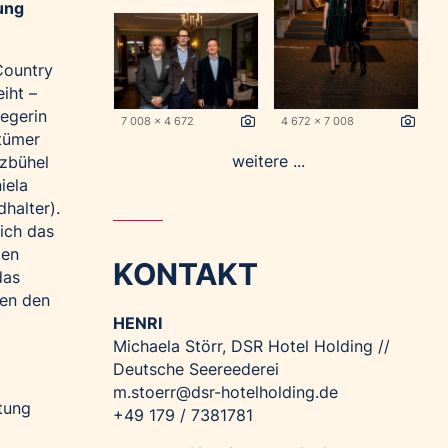
ung
Country
iht –
egerin
7 008 x 4 672
4 672 x 7 008
ntümer
weitere ...
tzbühel
iela
halter).
ich das
gen
KONTAKT
das
ten den
HENRI
Michaela Störr, DSR Hotel Holding //
Deutsche Seereederei
m.stoerr@dsr-hotelholding.de
tung
+49 179 / 7381781