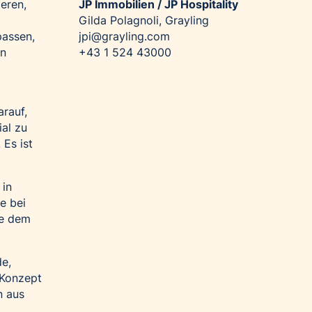
JP Immobilien / JP Hospitality
eren,
Gilda Polagnoli, Grayling
jpi@grayling.com
passen,
+43 1 524 43000
en
arauf,
al zu
Es ist
 in
e bei
ie dem
de,
 Konzept
n aus