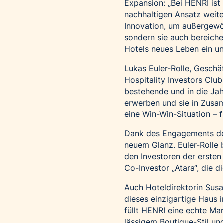
Expansion: „Bei HENRI ist
nachhaltigen Ansatz weite
Innovation, um außergewöh
sondern sie auch bereiche
Hotels neues Leben ein und
Lukas Euler-Rolle, Geschäf
Hospitality Investors Club
bestehende und in die Jah
erwerben und sie in Zusam
eine Win-Win-Situation – f
Dank des Engagements der
neuem Glanz. Euler-Rolle b
den Investoren der ersten
Co-Investor „Atara“, die 
Auch Hoteldirektorin Susan
dieses einzigartige Haus 
füllt HENRI eine echte Ma
lässigem Boutique-Stil un