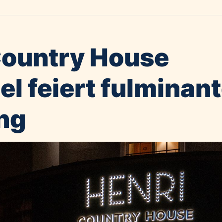
Country House
el feiert fulminan
ng