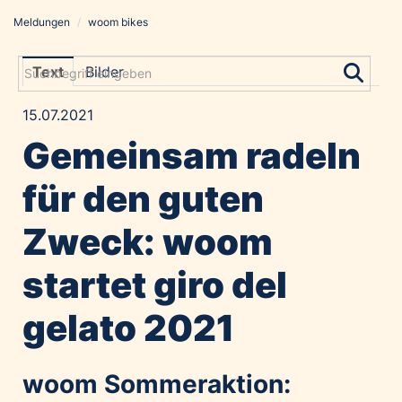
Meldungen
/
woom bikes
Meldungen
Grayling Agentur
Text
Bilder
ADVANTAGE AUSTRIA
15.07.2021
Alawyer
Gemeinsam radeln
Amadeus Austrian Music Awards
Bolt
für den guten
Constantia Flexibles
Zweck: woom
Costa Kreuzfahrten
Coveris
startet giro del
Emirates
gelato 2021
Expo 2025 Osaka
Financial Times
GE HealthCare
woom Sommeraktion: