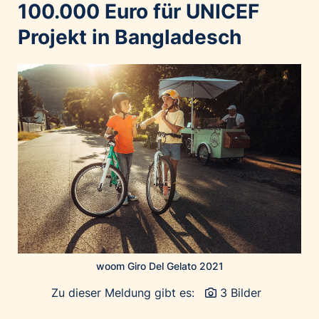
Home of Work
100.000 Euro für UNICEF
Huawei Consumer Business Group
Projekt in Bangladesch
IT:U
JP Immobilien
JYSK
Kroatische Zentrale für Tourismus
List Holding Gruppe
Marble House
Mediaplus
Microsoft
Mondelēz Österreich
Muse Electronics
woom Giro Del Gelato 2021
Neuroth
öbv – Österreichischer Bundesverlag
Zu dieser Meldung gibt es:
3 Bilder
Ökopharm