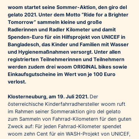
Palfinger AG
woom startet seine Sommer-Aktion, den giro del
gelato 2021. Unter dem Motto “Ride for a Brighter
Polestar
Tomorrow” sammeln kleine und große
REXEL Austria
Radlerinnen und Radler Kilometer und damit
Starbucks
Spenden-Euro für ein Hilfsprojekt von UNICEF in
Bangladesch, das Kinder und Familien mit Wasser
Superbrands Austria
und Hygienemaßnahmen versorgt. Unter allen
Tante Fanny
registrierten Teilnehmerinnen und Teilnehmern
Vollpension
werden zudem drei woom ORIGINAL bikes sowie
win2day
Einkaufsgutscheine im Wert von je 100 Euro
verlost.
Wolt
woom bikes
Klosterneuburg, am 19. Juli 2021.
Der
österreichische Kinderfahrradhersteller woom ruft
Kontakt
im Rahmen seiner Sommeraktion giro del gelato
zum Sammeln von Fahrrad-Kilometern für den guten
Zweck auf: Für jeden Fahrrad-Kilometer spendet
woom zehn Cent für ein WASH-Projekt von UNICEF,