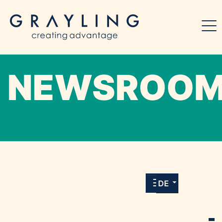
NEWSROO
Willkommen in unserem Online-Presse-
Center für Medien und Journalist*innen mit
allen Meldungen und Downloads unserer
DE
Kunden.