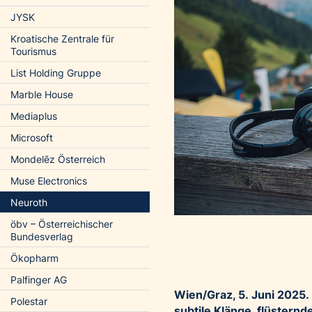
JYSK
Kroatische Zentrale für
Tourismus
List Holding Gruppe
Marble House
Mediaplus
Microsoft
Mondelēz Österreich
Muse Electronics
Neuroth
öbv – Österreichischer
Bundesverlag
Ökopharm
Palfinger AG
Wien/Graz, 5.
Juni 2025. 
Polestar
subtile Klänge, flüstern