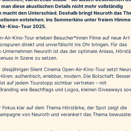
an diese akustischen Details nicht mehr vollständig
 macht den Unterschied. Deshalb bringt Neuroth das T
motionen entstehen: ins Sommerkino unter freiem Himmel
Air-Kino-Tour 2025.
n-Air-Kino-Tour erleben Besucher*innen Filme auf neue Art
onspuren direkt und unverfälscht ins Ohr bringen. Für das
k-Unternehmen Neuroth ist das der optimale Anlass, Hörstä
enuss in Szene zu setzen.
 diesjährigen Silent Cinema Open-Air-Kino-Tour setzt Neur
ren: authentisch, erlebbar, modern. Die Botschaft: Besser
ist auf jedem Tourstopp sichtbar vertreten – mit
Branding wie Beachflags und Logos, kleinen Giveaways so
r Fokus klar auf dem Thema Hörstärke, der Spot zeigt die
-Kampagne von Neuroth und verankert das Thema bewusste