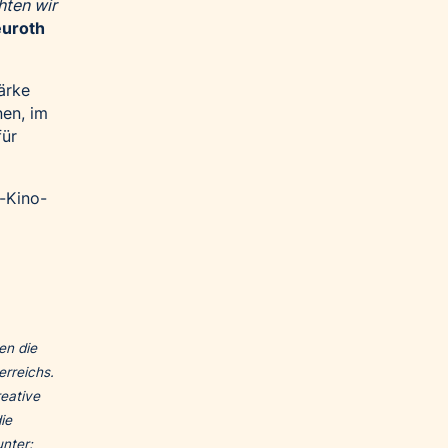
hten wir
euroth
ärke
nen, im
für
r-Kino-
en die
rreichs.
reative
ie
unter: