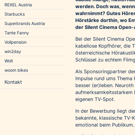
REXEL Austria
werden. Doch was, wenn m
wahrnimmt? Gutes Hören
Starbucks
Hörstärke dorthin, wo E
Superbrands Austria
der Silent Cinema Open-
Tante Fanny
Bei der Silent Cinema Ope
Vollpension
kabellose Kopfhörer, die T
win2day
österreichische Hörakusti
Schlüssel zu echtem Filmg
Wolt
woom bikes
Als Sponsoringpartner der
Impulse rund ums Thema Hö
Kontakt
besser (er)leben. Neuroth 
aufmerksamkeitsstarkem 
eigenen TV-Spot.
In der Bewerbung liegt de
bekannte, klassische TV
emotional beim Publikum.