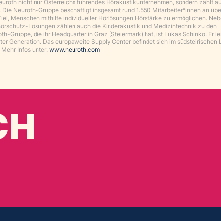
 Neuroth nicht nur Österreichs führendes Hörakustikunternehmen, sondern zählt au
. Die Neuroth-Gruppe beschäftigt insgesamt rund 1.550 Mitarbeiter*innen an üb
Ziel, Menschen mithilfe individueller Hörlösungen Hörstärke zu ermöglichen. Ne
hörschutz-Lösungen zählen auch die Kinderakustik und Medizintechnik zu den
-Gruppe, die ihr Headquarter in Graz (Steiermark) hat, ist Lukas Schinko. Er lei
rter Generation. Das europaweite Supply Center befindet sich im südsteirischen 
Mehr Infos unter:
www.neuroth.com
CH