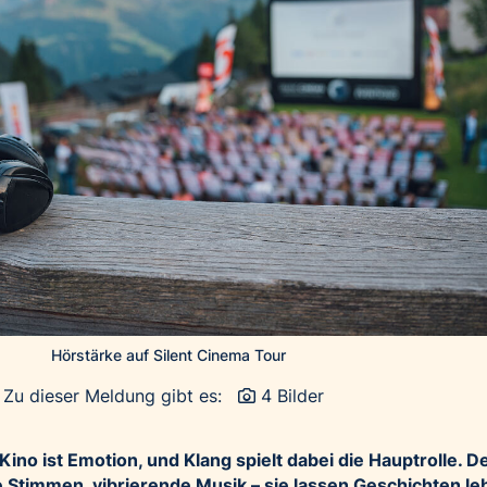
Hörstärke auf Silent Cinema Tour
Zu dieser Meldung gibt es:
4 Bilder
Kino ist
Emotion, und Klang spielt dabei die Hauptrolle. D
de Stimmen, vibrierende Musik – sie lassen Geschichten l