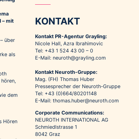
hema
KONTAKT
 – mit
Kontakt PR-Agentur Grayling:
 – über
Nicole Hall, Azra Ibrahimovic
Tel: +43 1 524 43 00 – 0
rke als
E-Mail:
neuroth@grayling.com
Kontakt Neuroth-Gruppe:
oth
Mag. (FH) Thomas Huber
 hören,
Pressesprecher der Neuroth-Gruppe
Tel: +43 (0)664/80201148
wie dem
E-Mail:
thomas.huber@neuroth.com
Corporate Communications:
NEUROTH INTERNATIONAL AG
s Hören
Schmiedlstrasse 1
8042 Graz