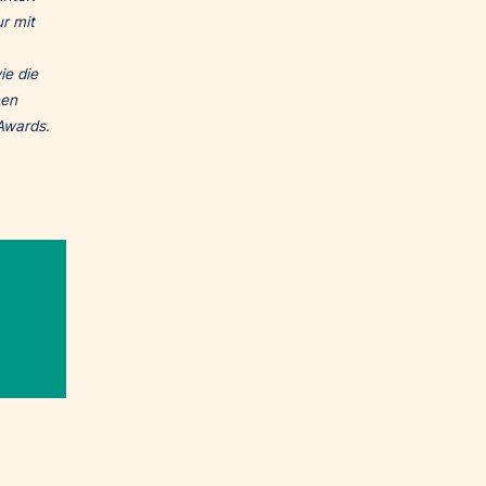
r mit
ie die
hen
Awards.