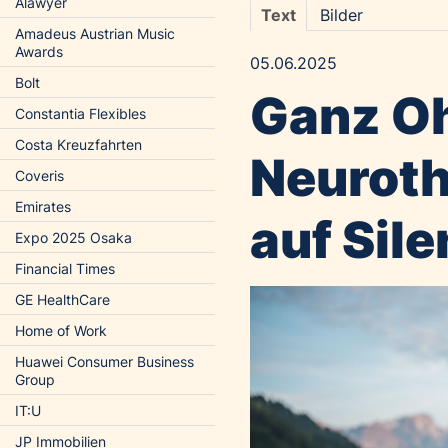
Alawyer
Text
Bilder
Amadeus Austrian Music
Awards
05.06.2025
Bolt
Ganz Oh
Constantia Flexibles
Costa Kreuzfahrten
Neuroth
Coveris
Emirates
auf Sil
Expo 2025 Osaka
Financial Times
GE HealthCare
Home of Work
Huawei Consumer Business
Group
IT:U
JP Immobilien