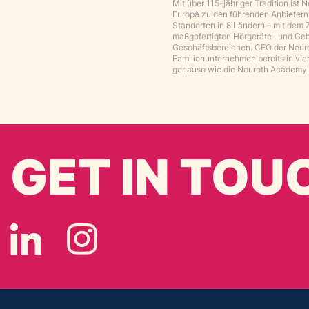
Mit über 115-jähriger Tradition ist
Europa zu den führenden Anbietern
Standorten in 8 Ländern – mit dem 
maßgefertigten Hörgeräte- und Ge
Geschäftsbereichen. CEO der Neuroth
Familienunternehmen bereits in vie
genauso wie die Neuroth Academy. 
GET IN TOU