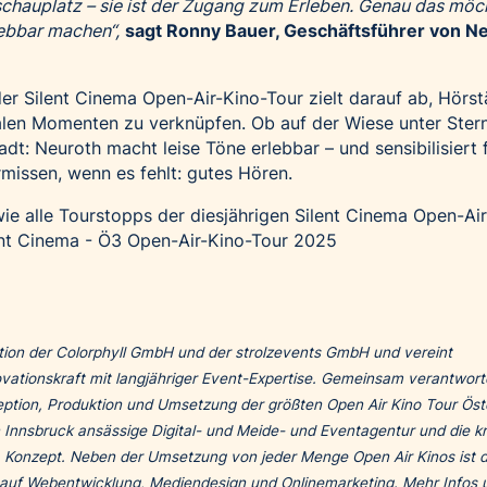
schauplatz – sie ist der Zugang zum Erleben. Genau das möc
lebbar machen“,
sagt Ronny Bauer, Geschäftsführer von N
r Silent Cinema Open-Air-Kino-Tour zielt darauf ab, Hörst
alen Momenten zu verknüpfen. Ob auf der Wiese unter Ster
adt: Neuroth macht leise Töne erlebbar – und sensibilisiert 
rmissen, wenn es fehlt: gutes Hören.
ie alle Tourstopps der diesjährigen Silent Cinema Open-Ai
ent Cinema - Ö3 Open-Air-Kino-Tour 2025
ation der Colorphyll GmbH und der strolzevents GmbH und vereint
ovationskraft mit langjähriger Event-Expertise. Gemeinsam verantwort
tion, Produktion und Umsetzung der größten Open Air Kino Tour Öste
n Innsbruck ansässige Digital- und Meide- und Eventagentur und die k
a Konzept. Neben der Umsetzung von jeder Menge Open Air Kinos ist d
t auf Webentwicklung, Mediendesign und Onlinemarketing. Mehr Infos 