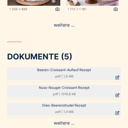
1 335 x 889
1 772 x 1 181
weitere ...
DOKUMENTE (5)
Beeren-Croissant-Auflauf Rezept
.pdf
|
1,6 MB
Nuss-Nougat-Croissant Rezept
.pdf
|
1019,8 KB
Oreo-Beerenstrudel Rezept
.pdf
|
1,4 MB
weitere ...