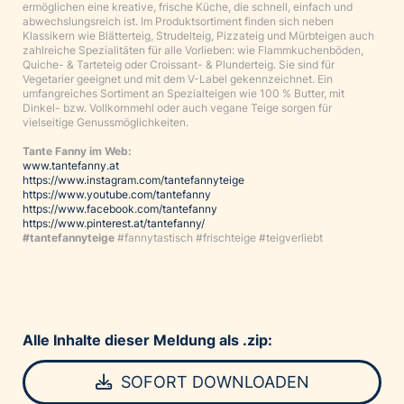
ermöglichen eine kreative, frische Küche, die schnell, einfach und
abwechslungsreich ist. Im Produktsortiment finden sich neben
Klassikern wie Blätterteig, Strudelteig, Pizzateig und Mürbteigen auch
zahlreiche Spezialitäten für alle Vorlieben: wie Flammkuchenböden,
Quiche- & Tarteteig oder Croissant- & Plunderteig. Sie sind für
Vegetarier geeignet und mit dem V-Label gekennzeichnet. Ein
umfangreiches Sortiment an Spezialteigen wie 100 % Butter, mit
Dinkel- bzw. Vollkornmehl oder auch vegane Teige sorgen für
vielseitige Genussmöglichkeiten.
Tante Fanny im Web:
www.tantefanny.at
https://www.instagram.com/tantefannyteige
https://www.youtube.com/tantefanny
https://www.facebook.com/tantefanny
https://www.pinterest.at/tantefanny/
#tantefannyteige
#fannytastisch #frischteige #teigverliebt
Alle Inhalte dieser Meldung als .zip:
SOFORT DOWNLOADEN