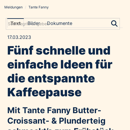
Meldungen
/
Tante Fanny
Meldungen
Grayling Agentur
Text
Bilder
Dokumente
ADVANTAGE AUSTRIA
17.03.2023
Alawyer
Fünf schnelle und
Amadeus Austrian Music Awards
Bolt
einfache Ideen für
Constantia Flexibles
die entspannte
Costa Kreuzfahrten
Coveris
Kaffeepause
Emirates
Expo 2025 Osaka
Mit Tante Fanny Butter-
Financial Times
Croissant- & Plunderteig
GE HealthCare