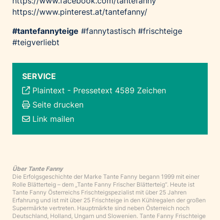
https://www.facebook.com/tantefanny
https://www.pinterest.at/tantefanny/
#tantefannyteige
#fannytastisch #frischteige
#teigverliebt
SERVICE
Plaintext
-
Pressetext 4589 Zeichen
Seite drucken
Link mailen
Über Tante Fanny
Die Erfolgsgeschichte der Marke Tante Fanny begann 1999 mit einer
Rolle Blätterteig – dem „Tante Fanny Frischer Blätterteig“. Heute ist
Tante Fanny Österreichs Frischteigspezialist mit über 25 Jahren
Erfahrung und ist mit über 25 Frischteige in den Kühlregalen der großen
Supermärkte vertreten. Hauptmärkte sind neben Österreich noch
Deutschland, Holland, Ungarn und Slowenien. Tante Fanny Frischteige