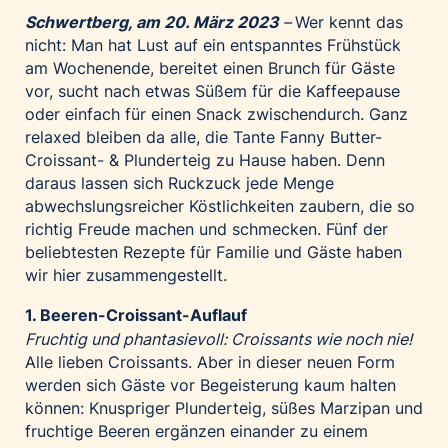
Palfinger AG
Schwertberg, am 20. März 2023
–
Wer kennt das
nicht: Man hat Lust auf ein entspanntes Frühstück
Polestar
am Wochenende, bereitet einen Brunch für Gäste
REXEL Austria
vor, sucht nach etwas Süßem für die Kaffeepause
oder einfach für einen Snack zwischendurch. Ganz
Starbucks
relaxed bleiben da alle, die Tante Fanny Butter-
Superbrands Austria
Croissant- & Plunderteig zu Hause haben. Denn
Tante Fanny
daraus lassen sich Ruckzuck jede Menge
abwechslungsreicher Köstlichkeiten zaubern, die so
Vollpension
richtig Freude machen und schmecken. Fünf der
win2day
beliebtesten Rezepte für Familie und Gäste haben
Wolt
wir hier zusammengestellt.
woom bikes
1. Beeren-Croissant-Auflauf
Kontakt
Fruchtig und phantasievoll: Croissants wie noch nie!
Alle lieben Croissants. Aber in dieser neuen Form
werden sich Gäste vor Begeisterung kaum halten
können: Knuspriger Plunderteig, süßes Marzipan und
fruchtige Beeren ergänzen einander zu einem