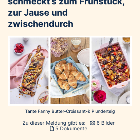
schmeckt’s zum Frühstück,
Home of Work
zur Jause und
Huawei Consumer Business Group
IT:U
zwischendurch
JP Immobilien
JYSK
Kroatische Zentrale für Tourismus
List Holding Gruppe
Marble House
Mediaplus
Microsoft
Mondelēz Österreich
Muse Electronics
Tante Fanny Butter-Croissant-& Plunderteig
Neuroth
Zu dieser Meldung gibt es:
6 Bilder
öbv – Österreichischer Bundesverlag
5 Dokumente
Ökopharm