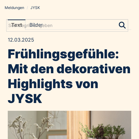
Meldungen
/
JYSK
Meldungen
Grayling Agentur
Text
Bilder
ADVANTAGE AUSTRIA
12.03.2025
Alawyer
Frühlingsgefühle:
Amadeus Austrian Music Awards
Bolt
Mit den dekorativen
Constantia Flexibles
Highlights von
Costa Kreuzfahrten
Coveris
JYSK
Emirates
Expo 2025 Osaka
Financial Times
GE HealthCare