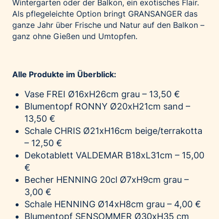
Wintergarten oder der Balkon, ein exotisches Flair.
Als pflegeleichte Option bringt GRANSANGER das
ganze Jahr über Frische und Natur auf den Balkon –
ganz ohne Gießen und Umtopfen.
Alle Produkte im Überblick:
Vase FREI Ø16xH26cm grau – 13,50 €
Blumentopf RONNY Ø20xH21cm sand –
13,50 €
Schale CHRIS Ø21xH16cm beige/terrakotta
– 12,50 €
Dekotablett VALDEMAR B18xL31cm – 15,00
€
Becher HENNING 20cl Ø7xH9cm grau –
3,00 €
Schale HENNING Ø14xH8cm grau – 4,00 €
Blumentopf SENSOMMER Ø30xH35 cm