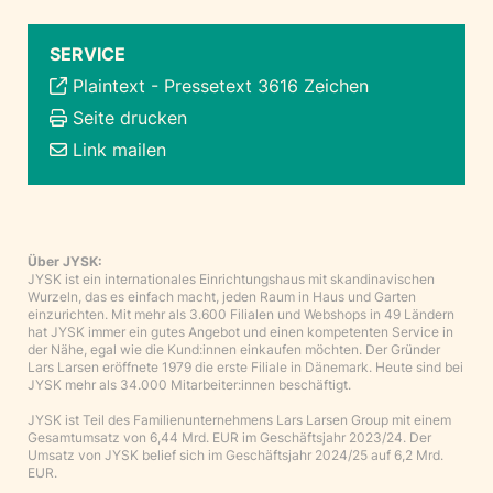
SERVICE
Plaintext
-
Pressetext 3616 Zeichen
Seite drucken
Link mailen
Über JYSK:
JYSK ist ein internationales Einrichtungshaus mit skandinavischen
Wurzeln, das es einfach macht, jeden Raum in Haus und Garten
einzurichten. Mit mehr als 3.600 Filialen und Webshops in 49 Ländern
hat JYSK immer ein gutes Angebot und einen kompetenten Service in
der Nähe, egal wie die Kund:innen einkaufen möchten. Der Gründer
Lars Larsen eröffnete 1979 die erste Filiale in Dänemark. Heute sind bei
JYSK mehr als 34.000 Mitarbeiter:innen beschäftigt.
JYSK ist Teil des Familienunternehmens Lars Larsen Group mit einem
Gesamtumsatz von 6,44 Mrd. EUR im Geschäftsjahr 2023/24. Der
Umsatz von JYSK belief sich im Geschäftsjahr 2024/25 auf 6,2 Mrd.
EUR.