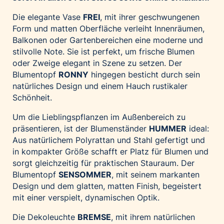
Palfinger AG
Die elegante Vase
FREI
, mit ihrer geschwungenen
Polestar
Form und matten Oberfläche verleiht Innenräumen,
Balkonen oder Gartenbereichen eine moderne und
REXEL Austria
stilvolle Note. Sie ist perfekt, um frische Blumen
Starbucks
oder Zweige elegant in Szene zu setzen. Der
Superbrands Austria
Blumentopf
RONNY
hingegen besticht durch sein
natürliches Design und einem Hauch rustikaler
Tante Fanny
Schönheit.
Vollpension
Um die Lieblingspflanzen im Außenbereich zu
win2day
präsentieren, ist der Blumenständer
HUMMER
ideal:
Wolt
Aus natürlichem Polyrattan und Stahl gefertigt und
woom bikes
in kompakter Größe schafft er Platz für Blumen und
sorgt gleichzeitig für praktischen Stauraum. Der
Kontakt
Blumentopf
SENSOMMER
, mit seinem markanten
Design und dem glatten, matten Finish, begeistert
mit einer verspielt, dynamischen Optik.
Die Dekoleuchte
BREMSE
, mit ihrem natürlichen