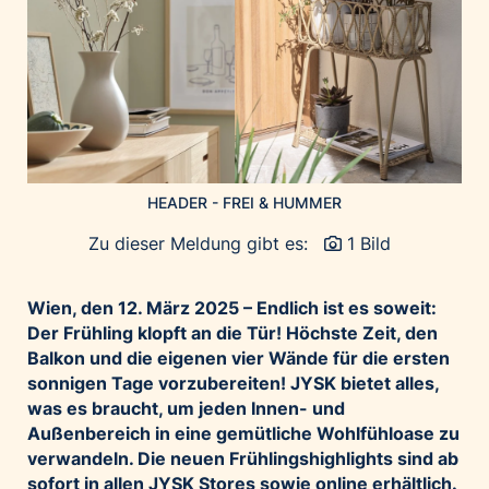
Home of Work
Huawei Consumer Business Group
IT:U
JP Immobilien
JYSK
Kroatische Zentrale für Tourismus
HEADER - FREI & HUMMER
List Holding Gruppe
Marble House
Zu dieser Meldung gibt es:
1 Bild
Mediaplus
Wien, den 12. März 2025 – Endlich ist es soweit:
Microsoft
Der Frühling klopft an die Tür! Höchste Zeit, den
Mondelēz Österreich
Balkon und die eigenen vier Wände für die ersten
Muse Electronics
sonnigen Tage vorzubereiten! JYSK bietet alles,
was es braucht, um jeden Innen- und
Neuroth
Außenbereich in eine gemütliche Wohlfühloase zu
öbv – Österreichischer Bundesverlag
verwandeln. Die neuen Frühlingshighlights sind ab
Ökopharm
sofort in allen JYSK Stores sowie online erhältlich.