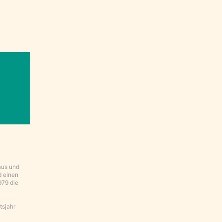
aus und
d einen
979 die
tsjahr