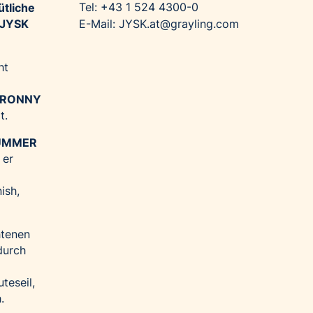
Tel: +43 1 524 4300-0
ütliche
E-Mail: JYSK.at@grayling.com
n JYSK
ht
RONNY
t.
UMMER
 er
ish,
htenen
durch
teseil,
.