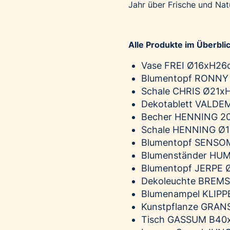
Jahr über Frische und Na
Alle Produkte im Überblic
Vase FREI Ø16xH26c
Blumentopf RONNY 
Schale CHRIS Ø21xH1
Dekotablett VALDE
Becher HENNING 20
Schale HENNING Ø1
Blumentopf SENSOM
Blumenständer HUM
Blumentopf
JERPE
Ø
Dekoleuchte BREMS
Blumenampel KLIPPE
Kunstpflanze GRAN
Tisch GASSUM B40x