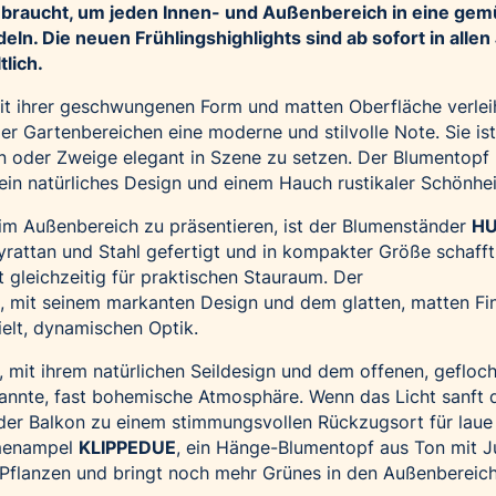
s braucht, um jeden Innen- und Außenbereich in eine gem
ln. Die neuen Frühlingshighlights sind ab sofort in alle
tlich.
mit ihrer geschwungenen Form und matten Oberfläche verlei
r Gartenbereichen eine moderne und stilvolle Note. Sie ist
en oder Zweige elegant in Szene zu setzen. Der Blumentopf
ein natürliches Design und einem Hauch rustikaler Schönhei
im Außenbereich zu präsentieren, ist der Blumenständer
H
lyrattan und Stahl gefertigt und in kompakter Größe schafft
t gleichzeitig für praktischen Stauraum. Der
, mit seinem markanten Design und dem glatten, matten Fin
ielt, dynamischen Optik.
, mit ihrem natürlichen Seildesign und dem offenen, gefloc
pannte, fast bohemische Atmosphäre. Wenn das Licht sanft 
 der Balkon zu einem stimmungsvollen Rückzugsort für laue
umenampel
KLIPPEDUE
, ein Hänge-Blumentopf aus Ton mit Ju
 Pflanzen und bringt noch mehr Grünes in den Außenbereich