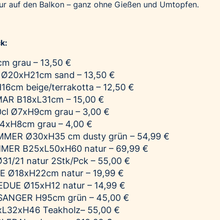
tur auf den Balkon – ganz ohne Gießen und Umtopfen.
k:
m grau – 13,50 €
Ø20xH21cm sand – 13,50 €
6cm beige/terrakotta – 12,50 €
MAR B18xL31cm – 15,00 €
cl Ø7xH9cm grau – 3,00 €
4xH8cm grau – 4,00 €
MER Ø30xH35 cm dusty grün – 54,99 €
MER B25xL50xH60 natur – 69,99 €
31/21 natur 2Stk/Pck – 55,00 €
E Ø18xH22cm natur – 19,99 €
DUE Ø15xH12 natur – 14,99 €
SANGER H95cm grün – 45,00 €
L32xH46 Teakholz– 55,00 €