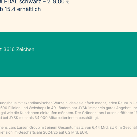
LEDAL schwarz – 219,00 €
 15.4 erhältlich
t 3616 Zeichen
chtungshaus mit skandinavischen Wurzeln, das es einfach macht, jeden Raum in H
3.600 Filialen und Webshops in 49 Ländern hat JYSK immer ein gutes Angebot un
gal wie die Kund:innen einkaufen möchten. Der Gründer Lars Larsen eröffnete 1
nd bei JYSK mehr als 34.000 Mitarbeiter:innen beschäftigt.
hmens Lars Larsen Group mit einem Gesamtumsatz von 6,44 Mrd. EUR im Geschäf
ef sich im Geschäftsjahr 2024/25 auf 6,2 Mrd. EUR.