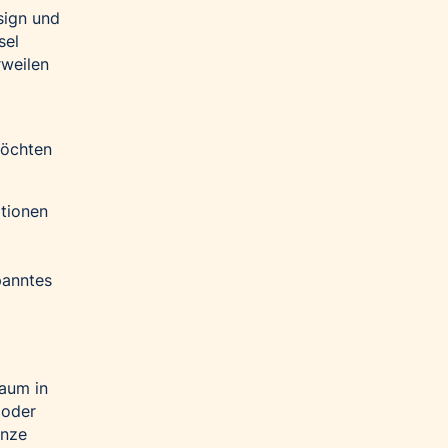
sign und
sel
rweilen
möchten
tionen
panntes
baum in
 oder
anze