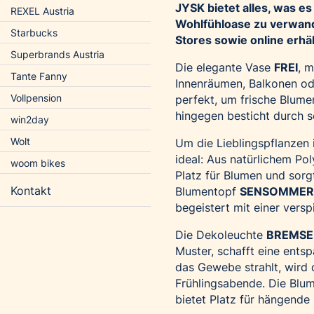
JYSK bietet alles, was e
REXEL Austria
Wohlfühloase zu verwande
Starbucks
Stores sowie online erhäl
Superbrands Austria
Die elegante Vase
FREI
, 
Tante Fanny
Innenräumen, Balkonen ode
Vollpension
perfekt, um frische Blum
hingegen besticht durch s
win2day
Wolt
Um die Lieblingspflanzen 
ideal: Aus natürlichem Po
woom bikes
Platz für Blumen und sorg
Kontakt
Blumentopf
SENSOMMER
begeistert mit einer versp
Die Dekoleuchte
BREMSE
Muster, schafft eine ents
das Gewebe strahlt, wird
Frühlingsabende. Die Bl
bietet Platz für hängende