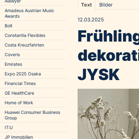
Alawyer
Text
Bilder
Amadeus Austrian Music
Awards
12.03.2025
Bolt
Frühlin
Constantia Flexibles
Costa Kreuzfahrten
dekorat
Coveris
Emirates
JYSK
Expo 2025 Osaka
Financial Times
GE HealthCare
Home of Work
Huawei Consumer Business
Group
IT:U
JP Immobilien