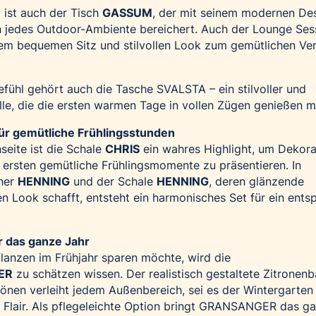
 ist auch der Tisch
GASSUM
, der mit seinem modernen De
n jedes Outdoor-Ambiente bereichert. Auch der Lounge Ses
nem bequemen Sitz und stilvollen Look zum gemütlichen Ve
fühl gehört auch die Tasche SVALSTA – ein stilvoller und
 alle, die die ersten warmen Tage in vollen Zügen genießen 
für gemütliche Frühlingsstunden
seite ist die Schale
CHRIS
ein wahres Highlight, um Dekora
e ersten gemütliche Frühlingsmomente zu präsentieren. In
her
HENNING
und der Schale
HENNING
, deren glänzende
 Look schafft, entsteht ein harmonisches Set für ein ents
ür das ganze Jahr
flanzen im Frühjahr sparen möchte, wird die
ER
zu schätzen wissen. Der realistisch gestaltete Zitronen
önen verleiht jedem Außenbereich, sei es der Wintergarten
s Flair. Als pflegeleichte Option bringt GRANSANGER das g