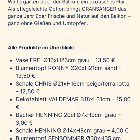
Wintergarten oder der Balkon, ein exotisches Flair.
Als pflegeleichte Option bringt GRANSANGER das
ganze Jahr über Frische und Natur auf den Balkon –
ganz ohne Gießen und Umtopfen.
Alle Produkte im Überblick:
Vase FREI Ø16xH26cm grau – 13,50 €
Blumentopf RONNY Ø20xH21cm sand –
13,50 €
Schale CHRIS Ø21xH16cm beige/terrakotta
– 12,50 €
Dekotablett VALDEMAR B18xL31cm – 15,00
€
Becher HENNING 20cl Ø7xH9cm grau –
3,00 €
Schale HENNING Ø14xH8cm grau – 4,00 €
Blumentopf SENSOMMER Ø30xH35 cm