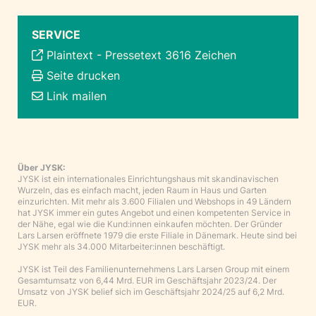
SERVICE
Plaintext
-
Pressetext 3616 Zeichen
Seite drucken
Link mailen
Über JYSK:
JYSK ist ein internationales Einrichtungshaus mit skandinavischen
Wurzeln, das es einfach macht, jeden Raum in Haus und Garten
einzurichten. Mit mehr als 3.600 Filialen und Webshops in 49 Ländern
hat JYSK immer ein gutes Angebot und einen kompetenten Service in
der Nähe, egal wie die Kund:innen einkaufen möchten. Der Gründer
Lars Larsen eröffnete 1979 die erste Filiale in Dänemark. Heute sind bei
JYSK mehr als 34.000 Mitarbeiter:innen beschäftigt.
JYSK ist Teil des Familienunternehmens Lars Larsen Group mit einem
Gesamtumsatz von 6,44 Mrd. EUR im Geschäftsjahr 2023/24. Der
Umsatz von JYSK belief sich im Geschäftsjahr 2024/25 auf 6,2 Mrd.
EUR.