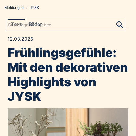
Meldungen
/
JYSK
Meldungen
Grayling Agentur
Text
Bilder
ADVANTAGE AUSTRIA
12.03.2025
Alawyer
Frühlingsgefühle:
Amadeus Austrian Music Awards
Bolt
Mit den dekorativen
Constantia Flexibles
Highlights von
Costa Kreuzfahrten
Coveris
JYSK
Emirates
Expo 2025 Osaka
Financial Times
GE HealthCare