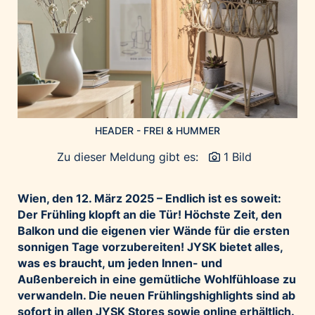
Home of Work
Huawei Consumer Business Group
IT:U
JP Immobilien
JYSK
Kroatische Zentrale für Tourismus
HEADER - FREI & HUMMER
List Holding Gruppe
Marble House
Zu dieser Meldung gibt es:
1 Bild
Mediaplus
Wien, den 12. März 2025 – Endlich ist es soweit:
Microsoft
Der Frühling klopft an die Tür! Höchste Zeit, den
Mondelēz Österreich
Balkon und die eigenen vier Wände für die ersten
Muse Electronics
sonnigen Tage vorzubereiten! JYSK bietet alles,
was es braucht, um jeden Innen- und
Neuroth
Außenbereich in eine gemütliche Wohlfühloase zu
öbv – Österreichischer Bundesverlag
verwandeln. Die neuen Frühlingshighlights sind ab
Ökopharm
sofort in allen JYSK Stores sowie online erhältlich.