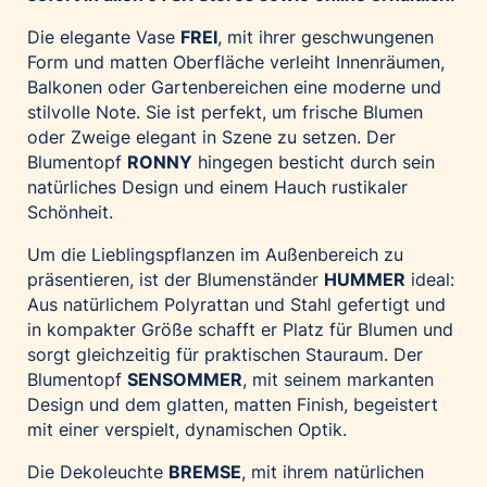
Palfinger AG
Die elegante Vase
FREI
, mit ihrer geschwungenen
Polestar
Form und matten Oberfläche verleiht Innenräumen,
Balkonen oder Gartenbereichen eine moderne und
REXEL Austria
stilvolle Note. Sie ist perfekt, um frische Blumen
Starbucks
oder Zweige elegant in Szene zu setzen. Der
Superbrands Austria
Blumentopf
RONNY
hingegen besticht durch sein
natürliches Design und einem Hauch rustikaler
Tante Fanny
Schönheit.
Vollpension
Um die Lieblingspflanzen im Außenbereich zu
win2day
präsentieren, ist der Blumenständer
HUMMER
ideal:
Wolt
Aus natürlichem Polyrattan und Stahl gefertigt und
woom bikes
in kompakter Größe schafft er Platz für Blumen und
sorgt gleichzeitig für praktischen Stauraum. Der
Kontakt
Blumentopf
SENSOMMER
, mit seinem markanten
Design und dem glatten, matten Finish, begeistert
mit einer verspielt, dynamischen Optik.
Die Dekoleuchte
BREMSE
, mit ihrem natürlichen