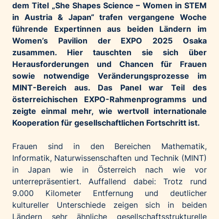
dem Titel „She Shapes Science – Women in STEM
Palfinger AG
in Austria & Japan“ trafen vergangene Woche
Polestar
führende Expertinnen aus beiden Ländern im
REXEL Austria
Women’s Pavilion der EXPO 2025 Osaka
zusammen. Hier tauschten sie sich über
Starbucks
Herausforderungen und Chancen für Frauen
Superbrands Austria
sowie notwendige Veränderungsprozesse im
Tante Fanny
MINT-Bereich aus. Das Panel war Teil des
österreichischen EXPO-Rahmenprogramms und
Vollpension
zeigte einmal mehr, wie wertvoll internationale
win2day
Kooperation für gesellschaftlichen Fortschritt ist.
Wolt
Frauen sind in den Bereichen Mathematik,
woom bikes
Informatik, Naturwissenschaften und Technik (MINT)
Kontakt
in Japan wie in Österreich nach wie vor
unterrepräsentiert. Auffallend dabei: Trotz rund
9.000 Kilometer Entfernung und deutlicher
kultureller Unterschiede zeigen sich in beiden
Ländern sehr ähnliche gesellschaftsstrukturelle