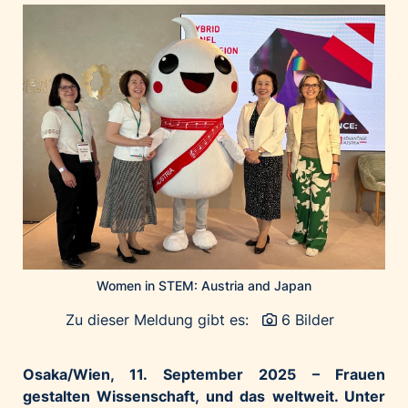
Home of Work
Huawei Consumer Business Group
IT:U
JP Immobilien
JYSK
Kroatische Zentrale für Tourismus
List Holding Gruppe
Marble House
Mediaplus
Microsoft
Mondelēz Österreich
Women in STEM: Austria and Japan
Muse Electronics
Zu dieser Meldung gibt es:
6 Bilder
Neuroth
öbv – Österreichischer Bundesverlag
Osaka/Wien, 11. September 2025 – Frauen
gestalten Wissenschaft, und das weltweit. Unter
Ökopharm