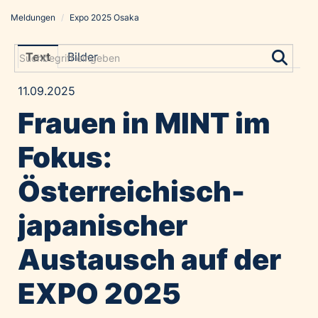
Meldungen
/
Expo 2025 Osaka
Meldungen
Grayling Agentur
Text
Bilder
ADVANTAGE AUSTRIA
11.09.2025
Alawyer
Frauen in MINT im
Amadeus Austrian Music Awards
Bolt
Fokus:
Constantia Flexibles
Österreichisch-
Costa Kreuzfahrten
Coveris
japanischer
Emirates
Austausch auf der
Expo 2025 Osaka
Financial Times
EXPO 2025
GE HealthCare