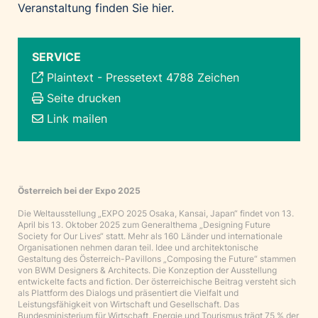
Veranstaltung finden Sie
hier
.
SERVICE
Plaintext
-
Pressetext 4788 Zeichen
Seite drucken
Link mailen
Österreich bei der Expo 2025
Die Weltausstellung „EXPO 2025 Osaka, Kansai, Japan“ findet von 13.
April bis 13. Oktober 2025 zum Generalthema „Designing Future
Society for Our Lives“ statt. Mehr als 160 Länder und internationale
Organisationen nehmen daran teil. Idee und architektonische
Gestaltung des Österreich-Pavillons „Composing the Future“ stammen
von BWM Designers & Architects. Die Konzeption der Ausstellung
entwickelte facts and fiction. Der österreichische Beitrag versteht sich
als Plattform des Dialogs und präsentiert die Vielfalt und
Leistungsfähigkeit von Wirtschaft und Gesellschaft. Das
Bundesministerium für Wirtschaft, Energie und Tourismus trägt 75 % der