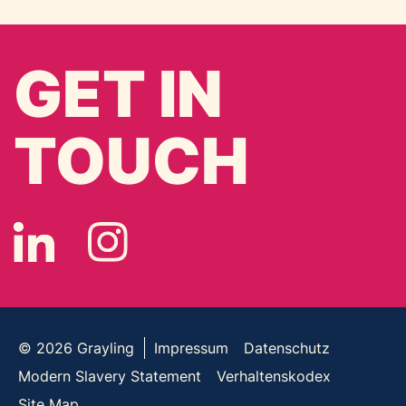
GET IN
TOUCH
© 2026
Grayling
Impressum
Datenschutz
Modern Slavery Statement
Verhaltenskodex
Site Map