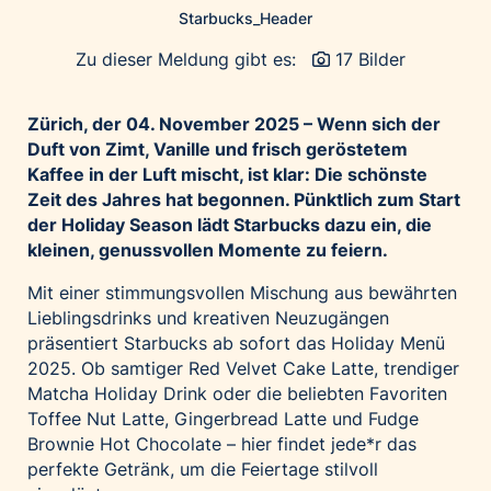
Starbucks_Header
Palfinger AG
Polestar
Zu dieser Meldung gibt es:
17 Bilder
REXEL Austria
Zürich, der 04.
November 2025 – Wenn sich der
Starbucks
Duft von Zimt, Vanille und frisch geröstetem
Superbrands Austria
Kaffee in der Luft mischt, ist klar: Die schönste
Tante Fanny
Zeit des Jahres hat begonnen. Pünktlich zum Start
der Holiday Season lädt Starbucks dazu ein, die
Vollpension
kleinen, genussvollen Momente zu feiern.
win2day
Mit einer stimmungsvollen Mischung aus bewährten
Wolt
Lieblingsdrinks und kreativen Neuzugängen
woom bikes
präsentiert Starbucks ab sofort das Holiday Menü
2025. Ob samtiger Red Velvet Cake Latte, trendiger
Kontakt
Matcha Holiday Drink oder die beliebten Favoriten
Toffee Nut Latte, Gingerbread Latte und Fudge
Brownie Hot Chocolate – hier findet jede*r das
perfekte Getränk, um die Feiertage stilvoll