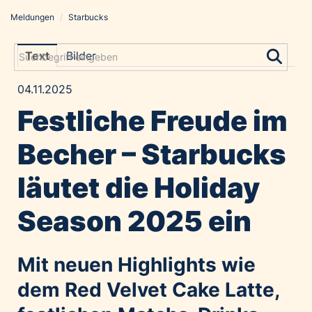
Meldungen
/
Starbucks
Meldungen
Grayling Agentur
Text
Bilder
ADVANTAGE AUSTRIA
04.11.2025
Alawyer
Festliche Freude im
Amadeus Austrian Music Awards
Bolt
Becher – Starbucks
Constantia Flexibles
läutet die Holiday
Costa Kreuzfahrten
Coveris
Season 2025 ein
Emirates
Expo 2025 Osaka
Mit neuen Highlights wie
Financial Times
dem Red Velvet Cake Latte,
GE HealthCare