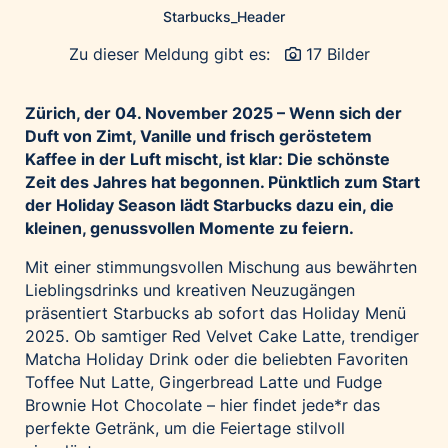
Starbucks_Header
Palfinger AG
Polestar
Zu dieser Meldung gibt es:
17 Bilder
REXEL Austria
Zürich, der 04.
November 2025 – Wenn sich der
Starbucks
Duft von Zimt, Vanille und frisch geröstetem
Superbrands Austria
Kaffee in der Luft mischt, ist klar: Die schönste
Tante Fanny
Zeit des Jahres hat begonnen. Pünktlich zum Start
der Holiday Season lädt Starbucks dazu ein, die
Vollpension
kleinen, genussvollen Momente zu feiern.
win2day
Mit einer stimmungsvollen Mischung aus bewährten
Wolt
Lieblingsdrinks und kreativen Neuzugängen
woom bikes
präsentiert Starbucks ab sofort das Holiday Menü
2025. Ob samtiger Red Velvet Cake Latte, trendiger
Kontakt
Matcha Holiday Drink oder die beliebten Favoriten
Toffee Nut Latte, Gingerbread Latte und Fudge
Brownie Hot Chocolate – hier findet jede*r das
perfekte Getränk, um die Feiertage stilvoll