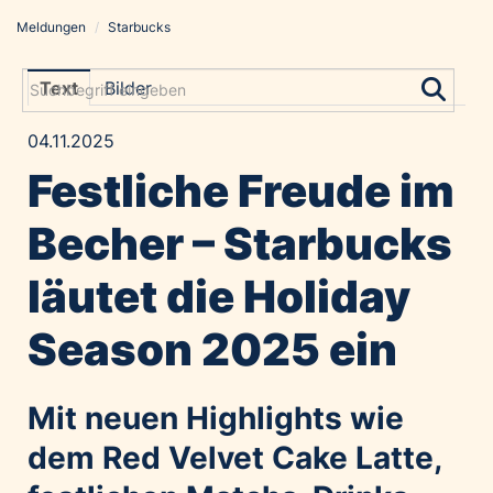
Meldungen
/
Starbucks
Meldungen
Grayling Agentur
Text
Bilder
ADVANTAGE AUSTRIA
04.11.2025
Alawyer
Festliche Freude im
Amadeus Austrian Music Awards
Bolt
Becher – Starbucks
Constantia Flexibles
läutet die Holiday
Costa Kreuzfahrten
Coveris
Season 2025 ein
Emirates
Expo 2025 Osaka
Mit neuen Highlights wie
Financial Times
dem Red Velvet Cake Latte,
GE HealthCare