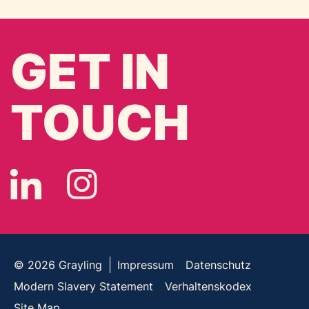
GET IN
TOUCH
© 2026
Grayling
Impressum
Datenschutz
Modern Slavery Statement
Verhaltenskodex
Site Map