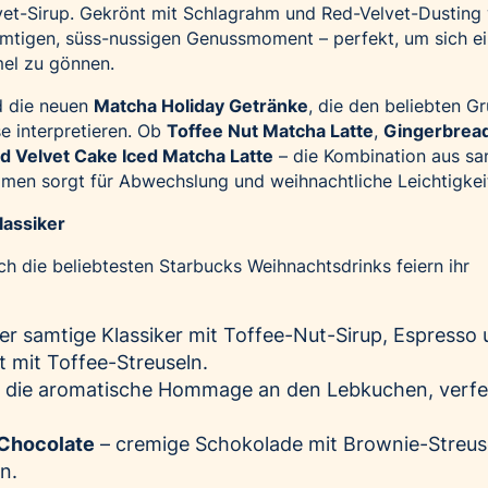
vet-Sirup. Gekrönt mit Schlagrahm und Red-Velvet-Dusting
amtigen, süss-nussigen Genussmoment – perfekt, um sich e
el zu gönnen.
nd die neuen
Matcha Holiday Getränke
, die den beliebten G
se interpretieren. Ob
Toffee Nut Matcha Latte
,
Gingerbrea
d Velvet Cake Iced Matcha Latte
– die Kombination aus sa
men sorgt für Abwechslung und weihnachtliche Leichtigkei
lassiker
uch die beliebtesten Starbucks Weihnachtsdrinks feiern ihr
er samtige Klassiker mit Toffee-Nut-Sirup, Espresso
 mit Toffee-Streuseln.
 die aromatische Hommage an den Lebkuchen, verfe
 Chocolate
– cremige Schokolade mit Brownie-Streuse
en.