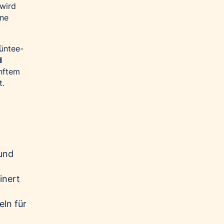
 wird
ine
rüntee-
d
nftem
t.
 und
inert
ln für