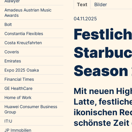
Alawyer
Text
Bilder
Amadeus Austrian Music
Awards
04.11.2025
Bolt
Festlic
Constantia Flexibles
Costa Kreuzfahrten
Starbuc
Coveris
Emirates
Season 
Expo 2025 Osaka
Financial Times
GE HealthCare
Mit neuen Hig
Home of Work
Latte, festli
Huawei Consumer Business
ikonischen Red
Group
schönste Zeit
IT:U
JP Immobilien