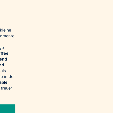
kleine
smomente
ge
ffee
lend
nd
 als
e in der
able
 treuer