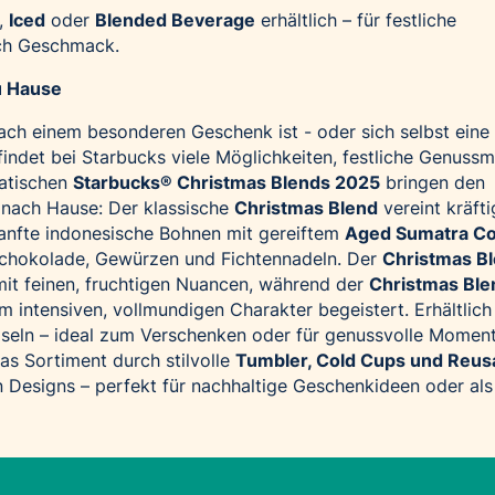
,
Iced
oder
Blended Beverage
erhältlich – für festliche
h Geschmack.
u Hause
ch einem besonderen Geschenk ist - oder sich selbst eine 
indet bei Starbucks viele Möglichkeiten, festliche Genus
atischen
Starbucks® Christmas Blends 2025
bringen den
nach Hause: Der klassische
Christmas Blend
vereint kräfti
sanfte indonesische Bohnen mit gereiftem
Aged Sumatra Co
Schokolade, Gewürzen und Fichtennadeln. Der
Christmas B
it feinen, fruchtigen Nuancen, während der
Christmas Ble
m intensiven, vollmundigen Charakter begeistert. Erhältlich
seln – ideal zum Verschenken oder für genussvolle Moment
as Sortiment durch stilvolle
Tumbler, Cold Cups und Reus
 Designs – perfekt für nachhaltige Geschenkideen oder als