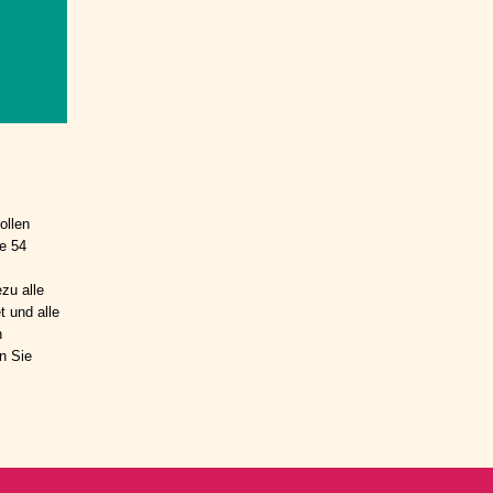
ollen
e 54
zu alle
 und alle
n
n Sie