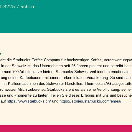
t 3225 Zeichen
y
teht die Starbucks Coffee Company für hochwertigen Kaffee, verantwortungsv
In der Schweiz ist das Unternehmen seit 25 Jahren präsent und betreibt heut
 rund 700 Arbeitsplätze bieten. Starbucks Schweiz verbindet internationale
zung seiner Kaffeebauern mit einer starken lokalen Verankerung: So sind nahe
 mit Kaffeemaschinen des Schweizer Herstellers Thermoplan AG ausgestattet
chweizer Milch zubereitet. Starbucks sieht es als seine Verpflichtung, seine
isse und -momente zu bieten. Teilen Sie dieses Erlebnis mit uns und besuche
 auf
https://www.starbucks.ch/
und
https://stories.starbucks.com/emea/