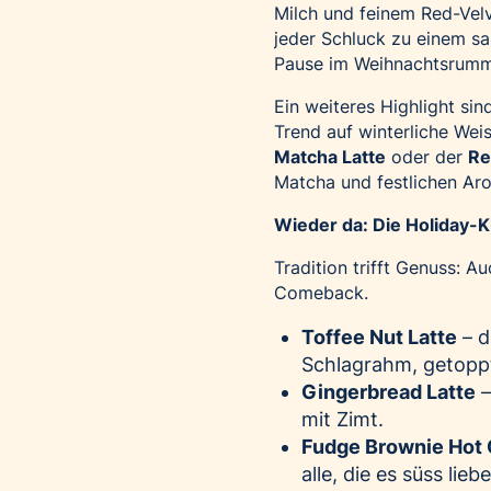
Milch und feinem Red-Vel
jeder Schluck zu einem s
Pause im Weihnachtsrumm
Ein weiteres Highlight si
Trend auf winterliche Wei
Matcha Latte
oder der
Re
Matcha und festlichen Aro
Wieder da: Die Holiday-K
Tradition trifft Genuss: A
Comeback.
Toffee Nut Latte
– d
Schlagrahm, getoppt
Gingerbread Latte
–
mit Zimt.
Fudge Brownie Hot
alle, die es süss lieb