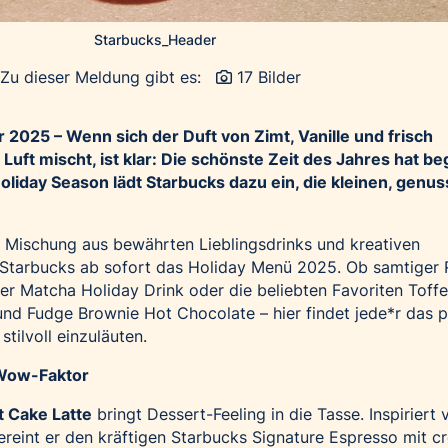
Starbucks_Header
Zu dieser Meldung gibt es:
17 Bilder
2025 – Wenn sich der Duft von Zimt, Vanille und frisch
Luft mischt, ist klar: Die schönste Zeit des Jahres hat b
oliday Season lädt Starbucks dazu ein, die kleinen, genus
n Mischung aus bewährten Lieblingsdrinks und kreativen
Starbucks ab sofort das Holiday Menü 2025. Ob samtiger
ger Matcha Holiday Drink oder die beliebten Favoriten Toff
und Fudge Brownie Hot Chocolate – hier findet jede*r das 
stilvoll einzuläuten.
 Wow-Faktor
t Cake Latte
bringt Dessert-Feeling in die Tasse. Inspiriert
ereint er den kräftigen Starbucks Signature Espresso mit c