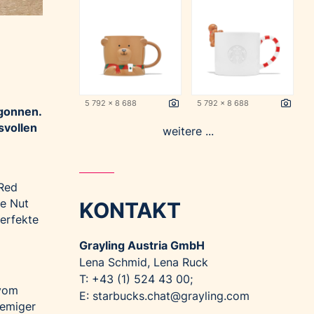
5 792 x 8 688
5 792 x 8 688
egonnen.
svollen
weitere ...
 Red
ee Nut
KONTAKT
perfekte
Grayling Austria GmbH
Lena Schmid, Lena Ruck
T: +43 (1) 524 43 00;
 vom
E:
starbucks.chat@grayling.com
remiger