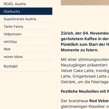
REXEL Austria
Starbucks
Superbrands Austria
Tante Fanny
Zürich, der 04.
November 
Vollpension
geröstetem Kaffee in der 
win2day
Pünktlich zum Start der H
Wolt
Momente zu feiern.
woom bikes
Mit einer stimmungsvolle
Neuzugängen präsentiert 
Kontakt
Velvet Cake Latte, trendi
Latte, Gingerbread Latte 
Getränk, um die Feiertage 
Festliche Neuheiten mit
Der brandneue
Red Velve
gleichnamigen Klassiker v