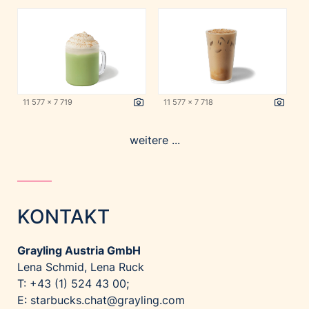
11 577 x 7 719
11 577 x 7 718
weitere ...
KONTAKT
Grayling Austria GmbH
Lena Schmid, Lena Ruck
T: +43 (1) 524 43 00;
E:
starbucks.chat@grayling.com