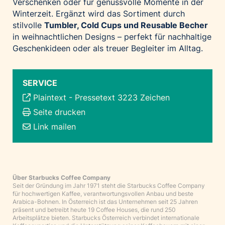
Verschenken oder für genussvolle Momente in der
Winterzeit. Ergänzt wird das Sortiment durch
stilvolle
Tumbler, Cold Cups und Reusable Becher
in weihnachtlichen Designs – perfekt für nachhaltige
Geschenkideen oder als treuer Begleiter im Alltag.
SERVICE
Plaintext
-
Pressetext 3223 Zeichen
Seite drucken
Link mailen
Über Starbucks Coffee Company
Seit der Gründung im Jahr 1971 steht die Starbucks Coffee Company
für hochwertigen Kaffee, verantwortungsvollen Anbau und beste
Arabica-Bohnen. In Österreich ist das Unternehmen seit 25 Jahren
präsent und betreibt heute 19 Coffee Houses, die rund 250
Arbeitsplätze bieten. Starbucks Österreich verbindet internationale