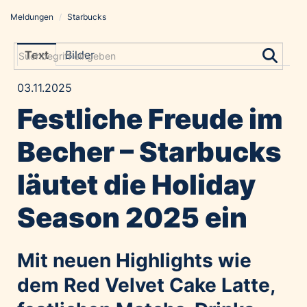
Meldungen
/
Starbucks
Meldungen
Grayling Agentur
Text
Bilder
ADVANTAGE AUSTRIA
03.11.2025
Alawyer
Festliche Freude im
Amadeus Austrian Music Awards
Bolt
Becher – Starbucks
Constantia Flexibles
läutet die Holiday
Costa Kreuzfahrten
Coveris
Season 2025 ein
Emirates
Expo 2025 Osaka
Mit neuen Highlights wie
Financial Times
dem Red Velvet Cake Latte,
GE HealthCare