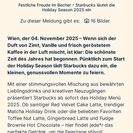
Festliche Freude im Becher – Starbucks läutet die
Palfinger AG
Holiday Season 2025 ein
Polestar
Zu dieser Meldung gibt es:
16 Bilder
REXEL Austria
Starbucks
Wien, der 04.
November 2025 – Wenn sich der
Superbrands Austria
Duft von Zimt, Vanille und frisch geröstetem
Kaffee in der Luft mischt, ist klar: Die schönste
Tante Fanny
Zeit des Jahres hat begonnen. Pünktlich zum Start
Vollpension
der Holiday Season lädt Starbucks dazu ein, die
win2day
kleinen, genussvollen Momente zu feiern.
Wolt
Mit einer stimmungsvollen Mischung aus bewährten
woom bikes
Lieblingsdrinks und kreativen Neuzugängen
präsentiert Starbucks ab sofort das Holiday Menü
Kontakt
2025. Ob samtiger Red Velvet Cake Latte, trendiger
Matcha Holiday Drink oder die beliebten Favoriten
Toffee Nut Latte, Gingerbread Latte und Fudge
Brownie Hot Chocolate – hier findet jede*r das
perfekte Getränk, um die Feiertage stilvoll