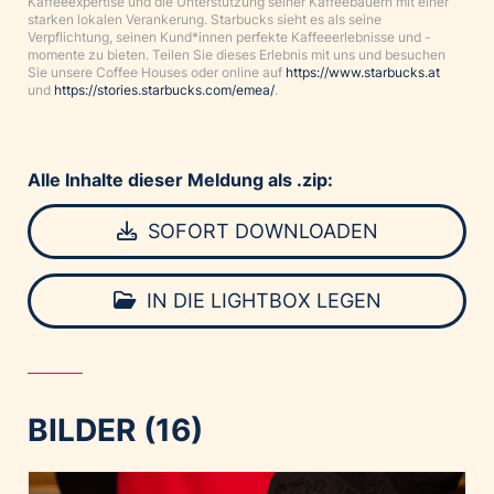
Kaffeeexpertise und die Unterstützung seiner Kaffeebauern mit einer
starken lokalen Verankerung. Starbucks sieht es als seine
Verpflichtung, seinen Kund*innen perfekte Kaffeeerlebnisse und -
momente zu bieten. Teilen Sie dieses Erlebnis mit uns und besuchen
Sie unsere Coffee Houses oder online auf
https://www.starbucks.at
und
https://stories.starbucks.com/emea/
.
Alle Inhalte dieser Meldung als .zip:
SOFORT DOWNLOADEN
IN DIE LIGHTBOX LEGEN
BILDER (16)