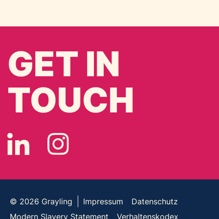
GET IN
TOUCH
© 2026
Grayling
Impressum
Datenschutz
Modern Slavery Statement
Verhaltenskodex