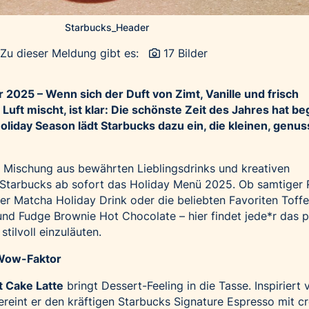
Starbucks_Header
Zu dieser Meldung gibt es:
17 Bilder
2025 – Wenn sich der Duft von Zimt, Vanille und frisch
Luft mischt, ist klar: Die schönste Zeit des Jahres hat b
oliday Season lädt Starbucks dazu ein, die kleinen, genus
n Mischung aus bewährten Lieblingsdrinks und kreativen
Starbucks ab sofort das Holiday Menü 2025. Ob samtiger
ger Matcha Holiday Drink oder die beliebten Favoriten Toff
und Fudge Brownie Hot Chocolate – hier findet jede*r das 
stilvoll einzuläuten.
 Wow-Faktor
t Cake Latte
bringt Dessert-Feeling in die Tasse. Inspiriert
ereint er den kräftigen Starbucks Signature Espresso mit c