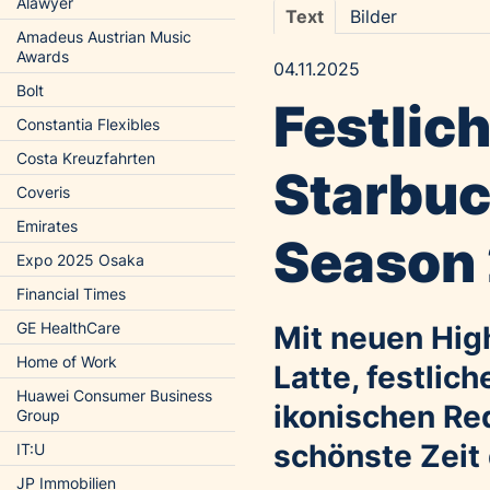
Alawyer
Text
Bilder
Amadeus Austrian Music
Awards
04.11.2025
Bolt
Festlic
Constantia Flexibles
Costa Kreuzfahrten
Starbuc
Coveris
Emirates
Season 
Expo 2025 Osaka
Financial Times
GE HealthCare
Mit neuen Hig
Home of Work
Latte, festli
Huawei Consumer Business
ikonischen Red
Group
schönste Zeit
IT:U
JP Immobilien