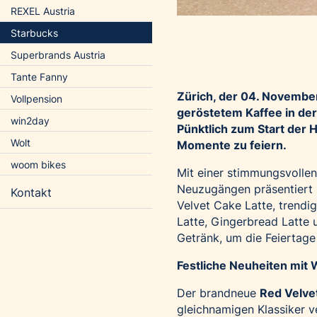
REXEL Austria
Starbucks
Superbrands Austria
Tante Fanny
Zürich, der 04.
November 
Vollpension
geröstetem Kaffee in der 
win2day
Pünktlich zum Start der H
Wolt
Momente zu feiern.
woom bikes
Mit einer stimmungsvolle
Neuzugängen präsentiert 
Kontakt
Velvet Cake Latte, trendi
Latte, Gingerbread Latte 
Getränk, um die Feiertage 
Festliche Neuheiten mit
Der brandneue
Red Velve
gleichnamigen Klassiker v