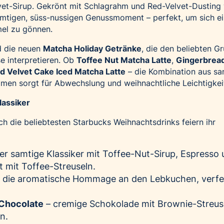
vet-Sirup. Gekrönt mit Schlagrahm und Red-Velvet-Dusting
amtigen, süss-nussigen Genussmoment – perfekt, um sich e
el zu gönnen.
nd die neuen
Matcha Holiday Getränke
, die den beliebten G
se interpretieren. Ob
Toffee Nut Matcha Latte
,
Gingerbrea
d Velvet Cake Iced Matcha Latte
– die Kombination aus sa
men sorgt für Abwechslung und weihnachtliche Leichtigkei
lassiker
uch die beliebtesten Starbucks Weihnachtsdrinks feiern ihr
er samtige Klassiker mit Toffee-Nut-Sirup, Espresso
 mit Toffee-Streuseln.
 die aromatische Hommage an den Lebkuchen, verfe
 Chocolate
– cremige Schokolade mit Brownie-Streuse
en.