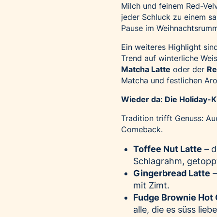
Milch und feinem Red-Vel
jeder Schluck zu einem s
Pause im Weihnachtsrumm
Ein weiteres Highlight si
Trend auf winterliche Wei
Matcha Latte
oder der
Re
Matcha und festlichen Aro
Wieder da: Die Holiday-K
Tradition trifft Genuss: A
Comeback.
Toffee Nut Latte
– d
Schlagrahm, getoppt
Gingerbread Latte
–
mit Zimt.
Fudge Brownie Hot
alle, die es süss lieb