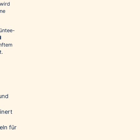
 wird
ine
rüntee-
d
nftem
t.
 und
inert
ln für