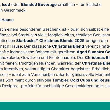
,
Iced
oder
Blended Beverage
erhältlich – für festliche
h Geschmack.
u Hause
ch einem besonderen Geschenk ist - oder sich selbst eine 
indet bei Starbucks viele Möglichkeiten, festliche Genus
atischen
Starbucks® Christmas Blends 2025
bringen den
nach Hause: Der klassische
Christmas Blend
vereint kräfti
sanfte indonesische Bohnen mit gereiftem
Aged Sumatra Co
Schokolade, Gewürzen und Fichtennadeln. Der
Christmas B
it feinen, fruchtigen Nuancen, während der
Christmas Ble
m intensiven, vollmundigen Charakter begeistert. Erhältlich
seln – ideal zum Verschenken oder für genussvolle Moment
as Sortiment durch stilvolle
Tumbler, Cold Cups und Reus
 Designs – perfekt für nachhaltige Geschenkideen oder als