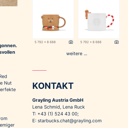
5 792 x 8 688
5 792 x 8 688
egonnen.
svollen
weitere ...
 Red
ee Nut
KONTAKT
perfekte
Grayling Austria GmbH
Lena Schmid, Lena Ruck
T: +43 (1) 524 43 00;
 vom
E:
starbucks.chat@grayling.com
remiger