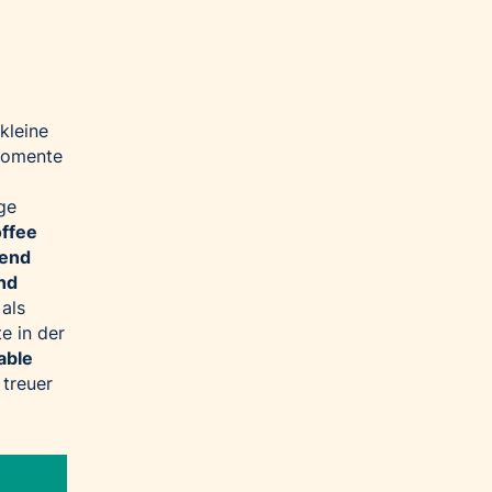
kleine
smomente
ge
ffee
lend
nd
 als
e in der
able
 treuer