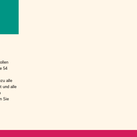
ollen
e 54
zu alle
 und alle
n
n Sie