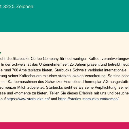
t 3225 Zeichen
y
teht die Starbucks Coffee Company für hochwertigen Kaffee, verantwortungsv
In der Schweiz ist das Unternehmen seit 25 Jahren präsent und betreibt heut
 rund 700 Arbeitsplätze bieten. Starbucks Schweiz verbindet internationale
zung seiner Kaffeebauern mit einer starken lokalen Verankerung: So sind nahe
 mit Kaffeemaschinen des Schweizer Herstellers Thermoplan AG ausgestattet
chweizer Milch zubereitet. Starbucks sieht es als seine Verpflichtung, seine
isse und -momente zu bieten. Teilen Sie dieses Erlebnis mit uns und besuche
 auf
https://www.starbucks.ch/
und
https://stories.starbucks.com/emea/