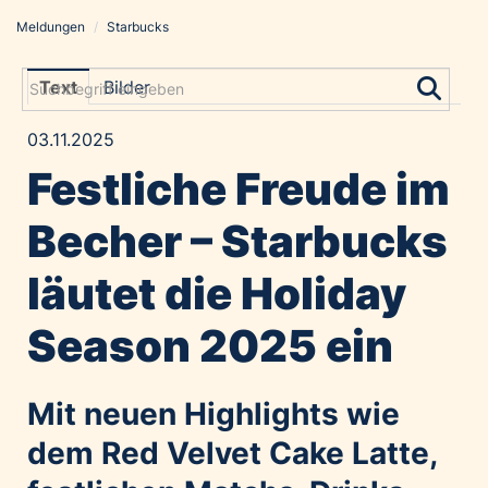
Meldungen
/
Starbucks
Meldungen
Grayling Agentur
Text
Bilder
ADVANTAGE AUSTRIA
03.11.2025
Alawyer
Festliche Freude im
Amadeus Austrian Music Awards
Bolt
Becher – Starbucks
Constantia Flexibles
läutet die Holiday
Costa Kreuzfahrten
Coveris
Season 2025 ein
Emirates
Expo 2025 Osaka
Mit neuen Highlights wie
Financial Times
dem Red Velvet Cake Latte,
GE HealthCare