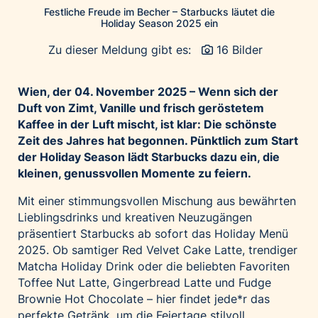
Festliche Freude im Becher – Starbucks läutet die
Palfinger AG
Holiday Season 2025 ein
Polestar
Zu dieser Meldung gibt es:
16 Bilder
REXEL Austria
Starbucks
Wien, der 04.
November 2025 – Wenn sich der
Superbrands Austria
Duft von Zimt, Vanille und frisch geröstetem
Kaffee in der Luft mischt, ist klar: Die schönste
Tante Fanny
Zeit des Jahres hat begonnen. Pünktlich zum Start
Vollpension
der Holiday Season lädt Starbucks dazu ein, die
win2day
kleinen, genussvollen Momente zu feiern.
Wolt
Mit einer stimmungsvollen Mischung aus bewährten
woom bikes
Lieblingsdrinks und kreativen Neuzugängen
präsentiert Starbucks ab sofort das Holiday Menü
Kontakt
2025. Ob samtiger Red Velvet Cake Latte, trendiger
Matcha Holiday Drink oder die beliebten Favoriten
Toffee Nut Latte, Gingerbread Latte und Fudge
Brownie Hot Chocolate – hier findet jede*r das
perfekte Getränk, um die Feiertage stilvoll