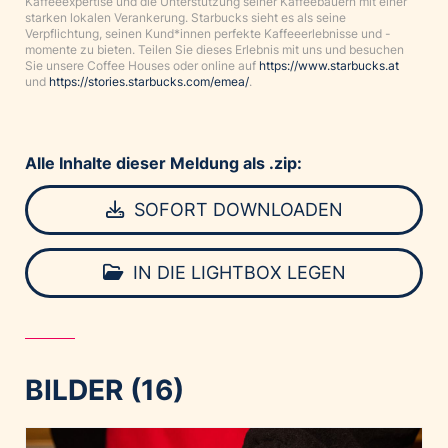
Kaffeeexpertise und die Unterstützung seiner Kaffeebauern mit einer
starken lokalen Verankerung. Starbucks sieht es als seine
Verpflichtung, seinen Kund*innen perfekte Kaffeeerlebnisse und -
momente zu bieten. Teilen Sie dieses Erlebnis mit uns und besuchen
Sie unsere Coffee Houses oder online auf
https://www.starbucks.at
und
https://stories.starbucks.com/emea/
.
Alle Inhalte dieser Meldung als .zip:
SOFORT DOWNLOADEN
IN DIE LIGHTBOX LEGEN
BILDER (16)