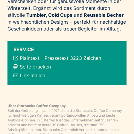
Verschenken oder für genussvolle Momente in der
Winterzeit. Ergänzt wird das Sortiment durch
stilvolle
Tumbler, Cold Cups und Reusable Becher
in weihnachtlichen Designs – perfekt für nachhaltige
Geschenkideen oder als treuer Begleiter im Alltag.
SERVICE
Plaintext
-
Pressetext 3223 Zeichen
Seite drucken
Link mailen
Über Starbucks Coffee Company
Seit der Gründung im Jahr 1971 steht die Starbucks Coffee Company
für hochwertigen Kaffee, verantwortungsvollen Anbau und beste
Arabica-Bohnen. In Österreich ist das Unternehmen seit 25 Jahren
präsent und betreibt heute 19 Coffee Houses, die rund 250
Arbeitsplätze bieten. Starbucks Österreich verbindet internationale