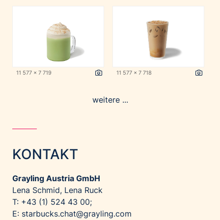
11 577 x 7 719
11 577 x 7 718
weitere ...
KONTAKT
Grayling Austria GmbH
Lena Schmid, Lena Ruck
T: +43 (1) 524 43 00;
E:
starbucks.chat@grayling.com