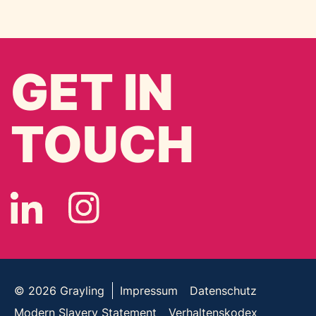
GET IN
TOUCH
© 2026
Grayling
Impressum
Datenschutz
Modern Slavery Statement
Verhaltenskodex