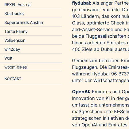
flydubai:
Als enger Partne
REXEL Austria
gemeinsamer Vorteile. Daz
Starbucks
103 Ländern, das kontinui
Class, optimierte Check-i
Superbrands Austria
and-Assist-Service und Fas
Tante Fanny
beide Fluggesellschafte
Vollpension
hinaus arbeiten Emirates 
400 Ziele ab Dubai auszu
win2day
Wolt
Gemeinsam betreiben Emir
Flugzeugen. Die Emirates
woom bikes
während flydubai 96 B737 e
Kontakt
unter der Wirtschaftsagen
OpenAI:
Emirates und Ope
Innovation von KI in der 
umfasst die unternehmens
maßgeschneiderte KI-Schu
strategischen Initiativen
von OpenAI und Emirates