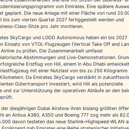
odernisierungsprogramm von Emirates. Eine spätere Auswe
ist geplant. Die neue Anlage mit einer Fläche von rund 20.0
 bis zum vierten Quartal 2027 fertiggestellt werden und
usiness-Class-Sitze pro Jahr montieren.
ates SkyCargo und LODD Autonomous haben ein bis 2027 
n Einsatz von VTOL-Flugzeugen (Vertical Take Off and Lan
 Airline zu prüfen. Die Zusammenarbeit umfasst
ulatorische Abstimmungen und Live-Demonstrationen. Grun
erfolgreiche Erstflug von Hili, einem in Abu Dhabi entwickel
astflugzeug mit einer Nutzlast von bis zu 250 Kilogramm
Kilometern. Da Emirates SkyCargo verstärkt in zukunftsorie
ienten Gütertransport investiert, wird Hili als potenzielle
e und zur Unterstützung der operativen Abläufe an den be
prüft.
 der diesjährigen Dubai Airshow ihren bislang größten öffen
wahl an Airbus A380, A350 und Boeing 777 zog mehr als 82.
15.000 davon testeten das neue Starlink-Highspeed-WLAN a
 Ergänzend gab Emirates eine Reihe strategischer Initiativ