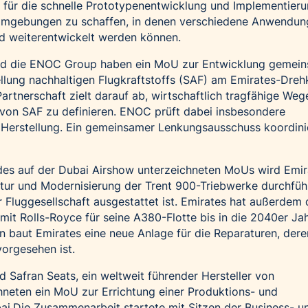
es für die schnelle Prototypenentwicklung und Implementier
mgebungen zu schaffen, in denen verschiedene Anwendung
nd weiterentwickelt werden können.
nd die ENOC Group haben ein MoU zur Entwicklung gemei
stellung nachhaltigen Flugkraftstoffs (SAF) am Emirates-Dreh
artnerschaft zielt darauf ab, wirtschaftlich tragfähige Wege
 von SAF zu definieren. ENOC prüft dabei insbesondere
 Herstellung. Ein gemeinsamer Lenkungsausschuss koordini
es auf der Dubai Airshow unterzeichneten MoUs wird Emir
tur und Modernisierung der Trent 900-Triebwerke durchfüh
 Fluggesellschaft ausgestattet ist. Emirates hat außerdem
mit Rolls-Royce für seine A380-Flotte bis in die 2040er Ja
n baut Emirates eine neue Anlage für die Reparaturen, dere
orgesehen ist.
d Safran Seats, ein weltweit führender Hersteller von
hneten ein MoU zur Errichtung einer Produktions- und
ai.Die Zusammenarbeit startete mit Sitzen der Business- u