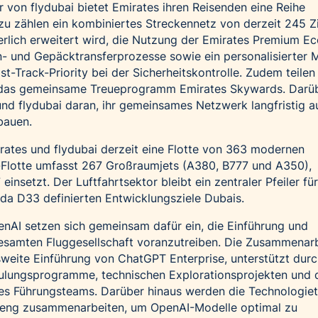
r von flydubai bietet Emirates ihren Reisenden eine Reihe
u zählen ein kombiniertes Streckennetz von derzeit 245 Zi
erlich erweitert wird, die Nutzung der Emirates Premium 
n- und Gepäcktransferprozesse sowie ein personalisierter 
t-Track-Priority bei der Sicherheitskontrolle. Zudem teilen
n das gemeinsame Treueprogramm Emirates Skywards. Darü
und flydubai daran, ihr gemeinsames Netzwerk langfristig a
bauen.
ates und flydubai derzeit eine Flotte von 363 modernen
-Flotte umfasst 267 Großraumjets (A380, B777 und A350),
insetzt. Der Luftfahrtsektor bleibt ein zentraler Pfeiler für
da D33 definierten Entwicklungsziele Dubais.
nAI setzen sich gemeinsam dafür ein, die Einführung und
gesamten Fluggesellschaft voranzutreiben. Die Zusammenar
weite Einführung von ChatGPT Enterprise, unterstützt dur
lungsprogramme, technischen Explorationsprojekten und 
 des Führungsteams. Darüber hinaus werden die Technologi
 eng zusammenarbeiten, um OpenAI-Modelle optimal zu