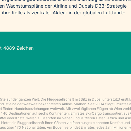
gen Wachstumspläne der Airline und Dubais D33-Strategie
 ihre Rolle als zentraler Akteur in der globalen Luftfahrt-
t 4889 Zeichen
e auf der ganzen Welt. Die Fluggesellschaft mit Sitz in Dubai unterstützt erstkl
d ist eine der weltweit bekanntesten Airline-Marken. Seit 2004 fliegt Emirates 
und fördert Handelsbeziehungen weltweit. Mit zwei täglichen Flügen ab Wien verb
r 140 Destinationen auf sechs Kontinenten. Emirates SkyCargo transportiert aus 
ittel oder Kristallwaren zu Märkten im Nahen und Mittleren Osten, Afrika und Asi
e bietet die Fluggesellschaft ihren Gästen vielfach ausgezeichneten Komfort und
aus über 170 Nationalitäten. Am Boden verbindet Emirates jedes Jahr Millionen 