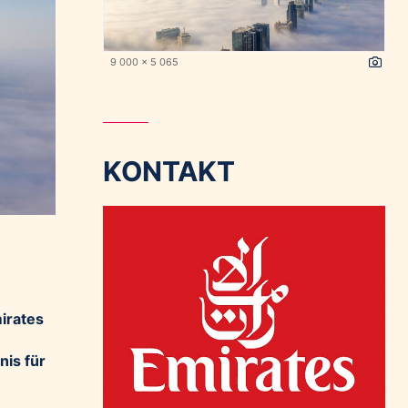
9 000 x 5 065
KONTAKT
irates
nis für