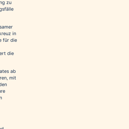
ung zu
sfälle
nsamer
kreuz in
 für die
ert die
ates ab
ren, mit
 den
hre
n
nd