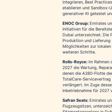
integrieren, Best Practic
etablieren und Sandbox-U
generativer KI getestet u
ENOC Group:
Emirates u
Initiativen für die Bereit
Dubai unterzeichnet. Die P
Produktion und Lieferung
Möglichkeiten zur lokalen
weiteren Schritte.
Rolls-Royce:
Im Rahmen d
2027 die Wartung, Repara
denen die A380-Flotte der
TotalCare-Servicevertrag 
verlängert. Im Zuge desse
Inbetriebnahme für 2027 v
Safran Seats:
Emirates un
Flugzeugsitzen, unterzeic
Sitzmontageanlage in Dub