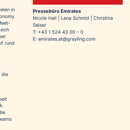
elen in
Pressebüro Emirates
Economy
Nicole Hall | Lena Schmid | Christina
Meet-
Seiser
 sich
T: +43 1 524 43 00 – 0
ber
E:
emirates.at@grayling.com
uf rund
 die
beit
ch
die
eteams