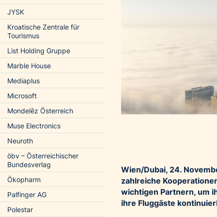
JYSK
Kroatische Zentrale für
Tourismus
List Holding Gruppe
Marble House
Mediaplus
Microsoft
Mondelēz Österreich
Muse Electronics
Neuroth
öbv – Österreichischer
Bundesverlag
Wien/Dubai, 24. Novembe
Ökopharm
zahlreiche Kooperatione
wichtigen Partnern, um i
Palfinger AG
ihre Fluggäste kontinuier
Polestar