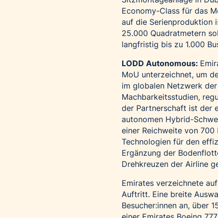
Economy-Class für das M
auf die Serienproduktion 
25.000 Quadratmetern soll
langfristig bis zu 1.000 B
LODD Autonomous:
Emir
MoU unterzeichnet, um de
im globalen Netzwerk der
Machbarkeitsstudien, reg
der Partnerschaft ist der 
autonomen Hybrid-Schwerl
einer Reichweite von 700 
Technologien für den effiz
Ergänzung der Bodenflott
Drehkreuzen der Airline ge
Emirates verzeichnete auf
Auftritt. Eine breite Aus
Besucher:innen an, über 
einer Emirates Boeing 777.