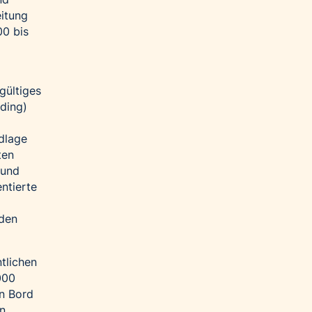
itung
00 bis
gültiges
ding)
dlage
ten
 und
ntierte
iden
tlichen
000
n Bord
en