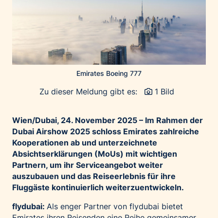
Home of Work
Huawei Consumer Business Group
IT:U
JP Immobilien
JYSK
Emirates Boeing 777
Kroatische Zentrale für Tourismus
Zu dieser Meldung gibt es:
1 Bild
List Holding Gruppe
Marble House
Wien/Dubai, 24. November 2025 – Im Rahmen der
Mediaplus
Dubai Airshow 2025 schloss Emirates zahlreiche
Microsoft
Kooperationen ab und unterzeichnete
Mondelēz Österreich
Absichtserklärungen (MoUs) mit wichtigen
Partnern, um ihr Serviceangebot weiter
Muse Electronics
auszubauen und das Reiseerlebnis für ihre
Neuroth
Fluggäste kontinuierlich weiterzuentwickeln.
öbv – Österreichischer Bundesverlag
flydubai:
Als enger Partner von flydubai bietet
Ökopharm
Emirates ihren Reisenden eine Reihe gemeinsamer