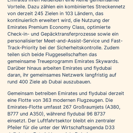
Palfinger AG
Vorteile. Dazu zählen ein kombiniertes Streckennetz
von derzeit 245 Zielen in 103 Ländern, das
Polestar
kontinuierlich erweitert wird, die Nutzung der
REXEL Austria
Emirates Premium Economy Class, optimierte
Check-in- und Gepäcktransferprozesse sowie ein
Starbucks
personalisierter Meet-and-Assist-Service und Fast-
Superbrands Austria
Track-Priority bei der Sicherheitskontrolle. Zudem
Tante Fanny
teilen sich beide Fluggesellschaften das
gemeinsame Treueprogramm Emirates Skywards.
Vollpension
Darüber hinaus arbeiten Emirates und flydubai
win2day
daran, ihr gemeinsames Netzwerk langfristig auf
Wolt
rund 400 Ziele ab Dubai auszubauen.
woom bikes
Gemeinsam betreiben Emirates und flydubai derzeit
eine Flotte von 363 modernen Flugzeugen. Die
Kontakt
Emirates-Flotte umfasst 267 Großraumjets (A380,
B777 und A350), während flydubai 96 B737
einsetzt. Der Luftfahrtsektor bleibt ein zentraler
Pfeiler für die unter der Wirtschaftsagenda D33