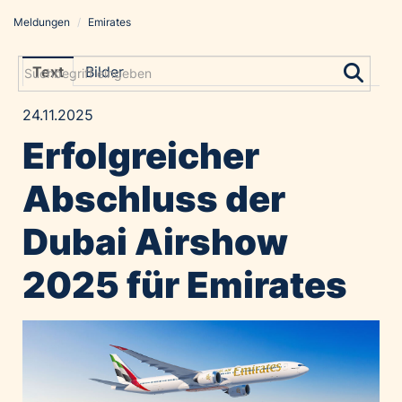
Meldungen
/
Emirates
Meldungen
Grayling Agentur
Text
Bilder
ADVANTAGE AUSTRIA
24.11.2025
Alawyer
Erfolgreicher
Amadeus Austrian Music Awards
Bolt
Abschluss der
Constantia Flexibles
Dubai Airshow
Costa Kreuzfahrten
Coveris
2025 für Emirates
Emirates
Expo 2025 Osaka
Financial Times
GE HealthCare