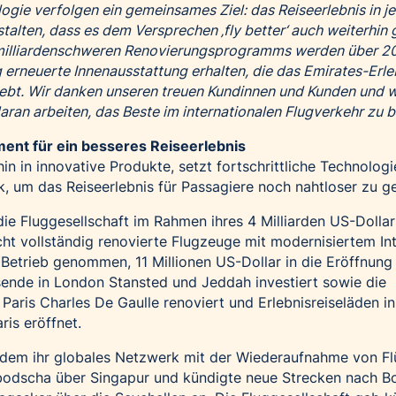
gie verfolgen ein gemeinsames Ziel: das Reiseerlebnis in j
alten, dass es dem Versprechen ‚fly better‘ auch weiterhin 
milliardenschweren Renovierungsprogramms werden über 2
 erneuerte Innenausstattung erhalten, die das Emirates-Erle
hebt. Wir danken unseren treuen Kundinnen und Kunden und 
ran arbeiten, das Beste im internationalen Flugverkehr zu b
ent für ein besseres Reiseerlebnis
hin in innovative Produkte, setzt fortschrittliche Technologi
k, um das Reiseerlebnis für Passagiere noch nahtloser zu ge
ie Fluggesellschaft im Rahmen ihres 4 Milliarden US-Dollar
 vollständig renovierte Flugzeuge mit modernisiertem Int
 Betrieb genommen, 11 Millionen US-Dollar in die Eröffnung
ende in London Stansted und Jeddah investiert sowie die
Paris Charles De Gaulle renoviert und Erlebnisreiseläden in
is eröffnet.
rdem ihr globales Netzwerk mit der Wiederaufnahme von F
odscha über Singapur und kündigte neue Strecken nach B