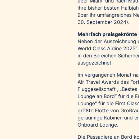
über Miami und nach Madag
ihre bisher besten Halbja
über ihr umfangreiches Ne
30. September 2024).
Mehrfach preisgekrönte 
Neben der Auszeichnung 
World Class Airline 2025
“
in den Bereichen Sicherhe
ausgezeichnet.
Im vergangenen Monat nah
Air Travel Awards des For
Fluggesellschaft“, „Bestes
Lounge an Bord“ für die E
Lounge“ für die First Clas
größte Flotte von Großra
geräumige Kabinen und ei
Onboard Lounge.
Die Passagiere an Bord k