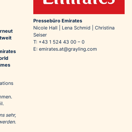
Pressebüro Emirates
Nicole Hall | Lena Schmid | Christina
erneut
Seiser
tweit
T: +43 1 524 43 00 – 0
E:
emirates.at@grayling.com
mirates
orld
imes
ations
ommen.
l.
ns sehr,
werden.