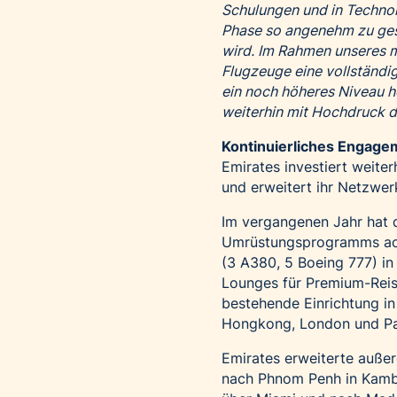
Schulungen und in Technolo
Phase so angenehm zu gest
wird. Im Rahmen unseres 
Flugzeuge eine vollständig
ein noch höheres Niveau 
weiterhin mit Hochdruck da
Kontinuierliches Engagem
Emirates investiert weiter
und erweitert ihr Netzwer
Im vergangenen Jahr hat d
Umrüstungsprogramms acht
(3 A380, 5 Boeing 777) in
Lounges für Premium-Reis
bestehende Einrichtung in 
Hongkong, London und Par
Emirates erweiterte auße
nach Phnom Penh in Kamb