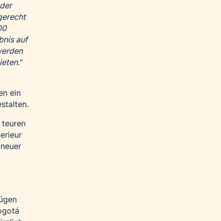
eder
gerecht
00
bnis auf
werden
ieten
.“
en ein
stalten.
 teuren
erieur
 neuer
lügen
ogotá