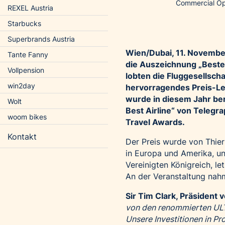
Commercial Op
REXEL Austria
Starbucks
Superbrands Austria
Wien/Dubai, 11. Novemb
Tante Fanny
die Auszeichnung „Beste
Vollpension
lobten die Fluggesellscha
win2day
hervorragendes Preis-Lei
wurde in diesem Jahr ber
Wolt
Best Airline“ von
Telegra
woom bikes
Travel Awards
.
Kontakt
Der Preis wurde von Thie
in Europa und Amerika, un
Vereinigten Königreich, 
An der Veranstaltung nahm
Sir Tim Clark, Präsident 
von den renommierten ULTR
Unsere Investitionen in Pr