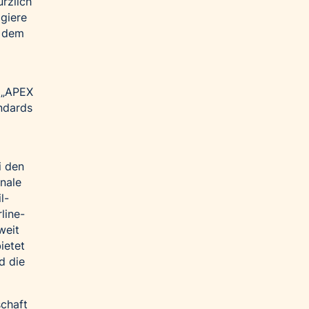
rzlich
agiere
d dem
s
„APEX
ndards
i den
onale
l-
line-
weit
ietet
d die
chaft