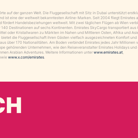
e auf der ganzen Welt. Die Fluggesellschaft mit Sitz in Dubai unterstützt erstkl
d ist eine der weltweit bekanntesten Airline-Marken. Seit 2004 fliegt Emirates 
und fördert Handelsbeziehungen weltweit. Mit zwei täglichen Flügen ab Wien verb
r 140 Destinationen auf sechs Kontinenten. Emirates SkyCargo transportiert aus 
ittel oder Kristallwaren zu Märkten im Nahen und Mittleren Osten, Afrika und Asi
e bietet die Fluggesellschaft ihren Gästen vielfach ausgezeichneten Komfort und
aus über 170 Nationalitäten. Am Boden verbindet Emirates jedes Jahr Millionen 
pe gehörenden Unternehmen, wie den Reiseveranstalter Emirates Holidays und
en Arabian Adventures. Weitere Informationen unter
www.emirates.at
,
owie
www.x.com/emirates
.
CH