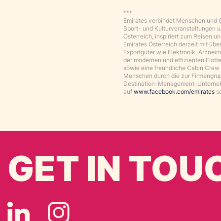
***
Emirates verbindet Menschen und Ort
Sport- und Kulturveranstaltungen un
Österreich, inspiriert zum Reisen 
Emirates Österreich derzeit mit übe
Exportgüter wie Elektronik, Arzneim
der modernen und effizienten Flott
sowie eine freundliche Cabin Crew 
Menschen durch die zur Firmengrup
Destination-Management-Unternehm
auf
www.facebook.com/emirates
s
GET IN TOU