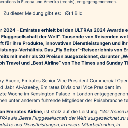
erations in Europa und Amerika (rechts), entgegengenommen.
Zu dieser Meldung gibt es:
1 Bild
er 2024 –
Emirates erhielt bei den ULTRAs 2024 Awards 
 Fluggesellschaft der Welt“. Tausende von Reisenden wel
ft für ihre Produkte, innovativen Dienstleistungen und ihr
stungs-Verhältnis. Das „Fly Better“-Reiseerlebnis von E
eits mit mehr als 20 Preisen ausgezeichnet, darunter „W
ph Travel
und „Best Airline“ von
The Times und Sunday T
rry Aucoc, Emirates Senior Vice President Commercial Oper
d Jabr Al-Azeeby, Emirates Divisional Vice President im
letzte Woche im Kensington Palace in London entgegengen
en unter anderem führende Mitglieder der Reisebranche tei
von Emirates Airline,
ist stolz auf die Leistung: "
Wir freuen u
As als ‚Beste Fluggesellschaft der Welt‘ ausgezeichnet zu 
odukte und Dienstleistungen, in unsere Mitarbeitenden, in