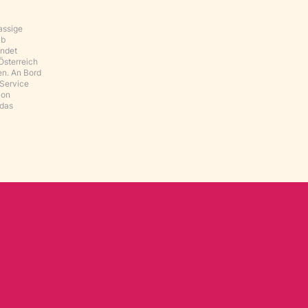
assige
ab
indet
Österreich
en. An Bord
 Service
von
 das