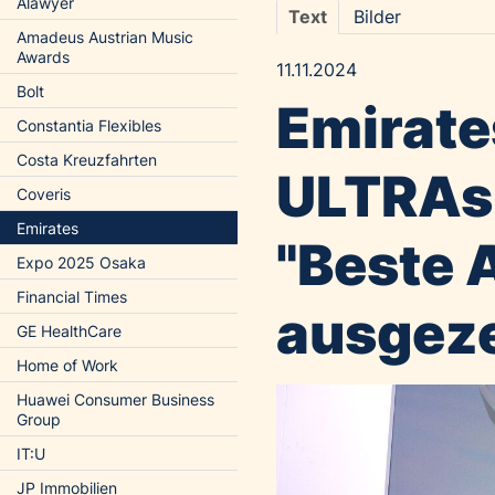
Alawyer
Text
Bilder
Amadeus Austrian Music
Awards
11.11.2024
Bolt
Emirate
Constantia Flexibles
Costa Kreuzfahrten
ULTRAs
Coveris
Emirates
"Beste A
Expo 2025 Osaka
Financial Times
ausgez
GE HealthCare
Home of Work
Huawei Consumer Business
Group
IT:U
JP Immobilien