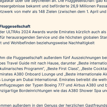
askar über die Seychellen an. Die Fluggesellschaft gab kü
hresergebnisse bekannt und beförderte 26,9 Millionen Pass
tzwerk von mehr als 148 Zielen (zwischen dem 1. April un
Fluggesellschaft
der ULTRAs 2024 Awards wurde Emirates kürzlich auch al
 für herausragenden Service und die höchsten globalen Sta
it und Wohlbefinden beziehungsweise Nachhaltigkeit
m die Fluggesellschaft außerdem fünf Auszeichnungen be
bes Travel Guide
mit nach Hause, darunter „Beste internati
 kulinarisches Programm“, „Beste First Class“, „Beste Cocktai
mirates A380 Onboard Lounge und „Beste internationale Air
s Lounge am Dubai International. Emirates betreibt die welt
umflugzeugen der Typen Boeing 777 und Airbus A380 und b
nzigartige Bordeinrichtungen wie das A380 Shower Spa un
ommen außerdem in den Genuss der herzlichen Gastfreunds